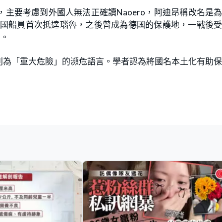
u，主要考慮到外國人無法正確讀Naoero，阿迪昂稱改名是
英國船員首次抵達瑙魯，之後曾成為德國的保護地，一戰後
名。
列為「重大危險」的瀕危語言。學者認為將國名本土化有助