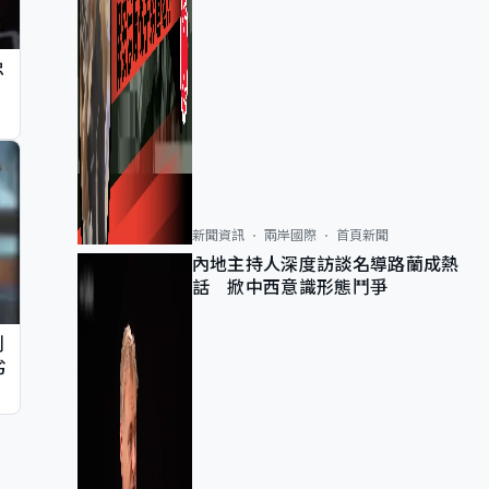
忠
新聞資訊
兩岸國際
首頁新聞
內地主持人深度訪談名導路蘭成熱
話 掀中西意識形態鬥爭
判
劣