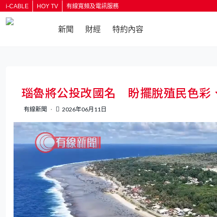
i-CABLE
HOY TV
有線寬頻及電訊服務
新聞
財經
特約內容
返回
瑙魯將公投改國名 盼擺脫殖民色彩
有線新聞
2026年06月11日