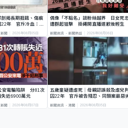
解剖揭長期捱餓、傷痕
偶像「不點名」談粉絲越界 日女死
22年 官斥冷血：同
遭群起狙擊 掛繩開直播道歉後輕生
2026年08月05日
2026年08月06日
頁新聞
新聞資訊
新聞熱話
公安電騙陷阱 分81次
五歲童疑遭虐死｜母親認誤殺及虐兒
失近6900萬元
囚22年 官斥被告殘忍、同類案最惡
2026年08月07日
2026年08月05日
頁新聞
新聞資訊
港聞