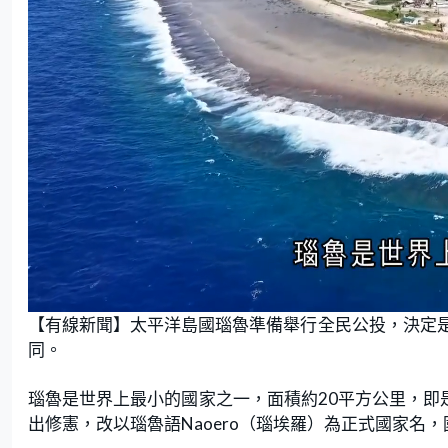
L
U
o
n
【有線新聞】太平洋島國瑙魯準備舉行全民公投，決定
a
m
d
u
e
t
同。
d
e
:
3
4
.
瑙魯是世界上最小的國家之一，面積約20平方公里，即是
4
8
出修憲，改以瑙魯語Naoero（瑙埃羅）為正式國家名
%