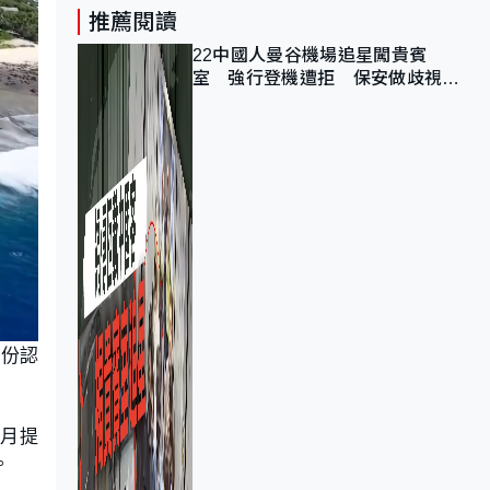
推薦閱讀
22中國人曼谷機場追星闖貴賓
室 強行登機遭拒 保安做歧視手
勢遭紀律處分
身份認
1月提
。