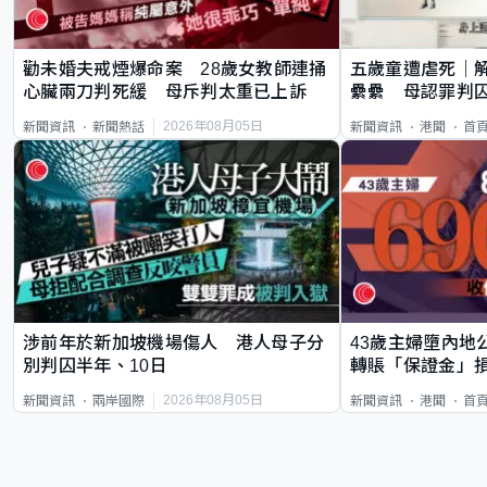
勸未婚夫戒煙爆命案 28歲女教師連捅
五歲童遭虐死｜
心臟兩刀判死緩 母斥判太重已上訴
纍纍 母認罪判囚
類案最惡劣
2026年08月05日
新聞資訊
新聞熱話
新聞資訊
港聞
首
涉前年於新加坡機場傷人 港人母子分
43歲主婦墮內地
別判囚半年、10日
轉賬「保證金」損
2026年08月05日
新聞資訊
兩岸國際
新聞資訊
港聞
首