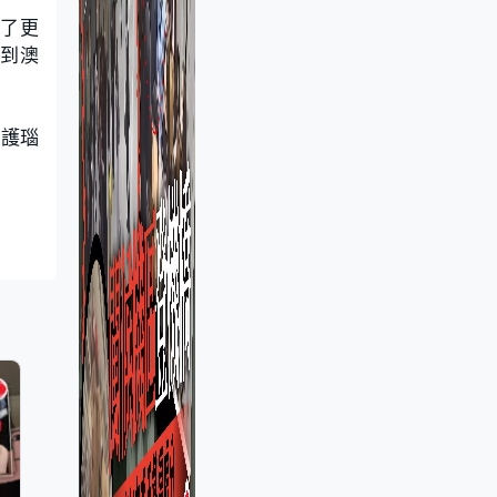
為了更
受到澳
保護瑙