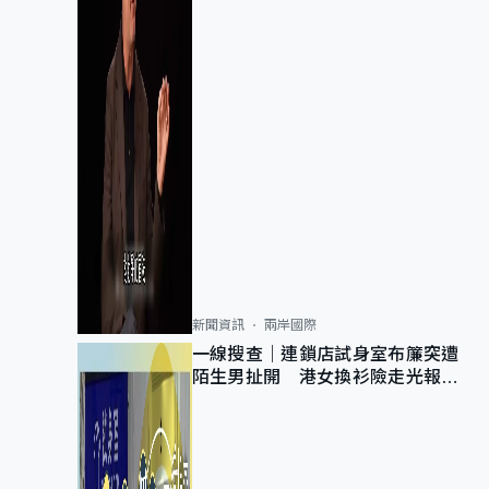
新聞資訊
兩岸國際
一線搜查｜連鎖店試身室布簾突遭
陌生男扯開 港女換衫險走光報
警 全港分店急換實體門