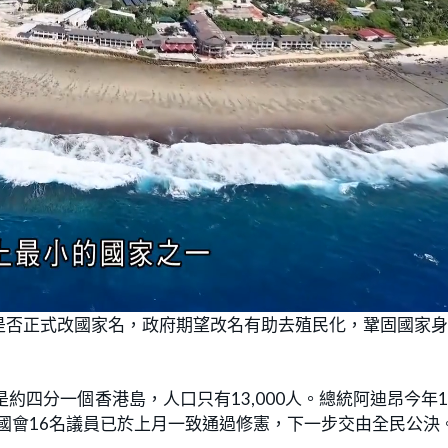
是否正式改國家名，政府期望改名有助去殖民化，鞏固國家
約四分一個香港島，人口只有13,000人。總統阿迪昂今年
，國會16名議員已於上月一致通過修憲，下一步交由全民公決