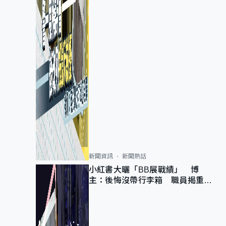
新聞資訊
新聞熱話
小紅書大曬「BB展戰績」 博
主：後悔沒帶行李箱 職員揭重複
入會「阻止唔到」