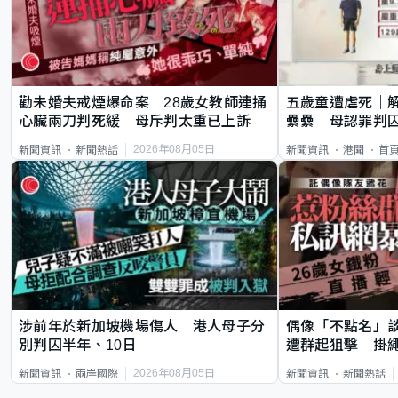
勸未婚夫戒煙爆命案 28歲女教師連捅
五歲童遭虐死｜
心臟兩刀判死緩 母斥判太重已上訴
纍纍 母認罪判囚
類案最惡劣
2026年08月05日
新聞資訊
新聞熱話
新聞資訊
港聞
首
涉前年於新加坡機場傷人 港人母子分
偶像「不點名」
別判囚半年、10日
遭群起狙擊 掛
2026年08月05日
新聞資訊
兩岸國際
新聞資訊
新聞熱話