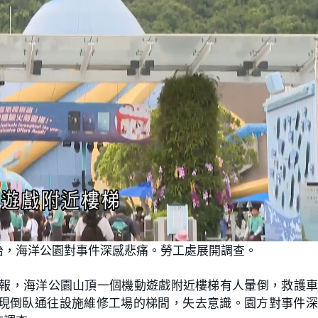
治，海洋公園對事件深感悲痛。勞工處展開調查。
接報，海洋公園山頂一個機動遊戲附近樓梯有人暈倒，救護
現倒臥通往設施維修工場的梯間，失去意識。園方對事件深