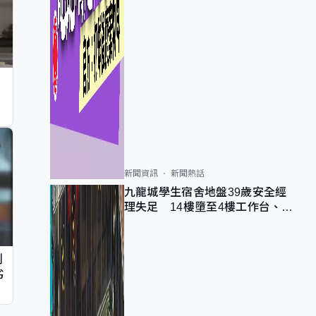
新聞資訊
新聞熱話
九龍城學生宿舍地盤39歲安全經
理失足 14樓墮至4樓工作台、送
院不治
判
劣