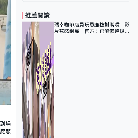
推薦閱讀
瑞幸咖啡店員玩忌廉槍對嘴噴 影
片惹怒網民 官方：已解僱違規員
工
車到場
感悲