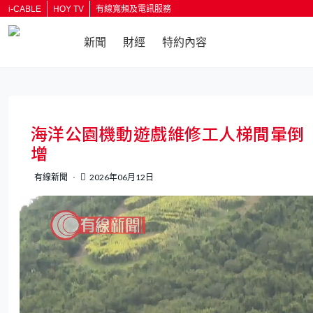
i-CABLE
HOY TV
有線寬頻及電訊服務
新聞
財經
特約內容
返回
海洋公園機動遊戲維修工人梯間暈倒
增
有線新聞
2026年06月12日