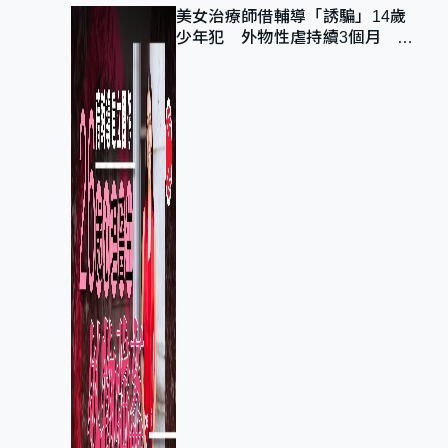
美女治療師借輔導「誘騙」14歲
少年犯 外物性虐持續3個月 受
害者母：要保護其他人