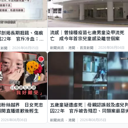
流感｜曾接種疫苗七歲男童染甲流死
解剖揭長期捱餓、傷痕
亡 成今年首宗兒童感染離世個案
22年 官斥冷血：同
2026年08月04日
新聞資訊
港聞
首頁新聞
2026年08月05日
頁新聞
談粉絲越界 日女死忠
五歲童疑遭虐死｜母親認誤殺及虐兒
繩開直播道歉後輕生
囚22年 官斥被告殘忍、同類案最惡
2026年08月06日
2026年08月05日
新聞資訊
港聞