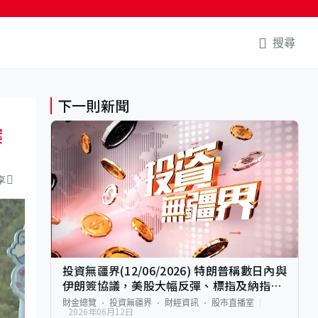
搜尋
下一則新聞
案
享
投資無疆界(12/06/2026) 特朗普稱數日內與
伊朗簽協議，美股大幅反彈、標指及納指終
止兩連跌
財金總覽
投資無疆界
財經資訊
股市直播室
2026年06月12日