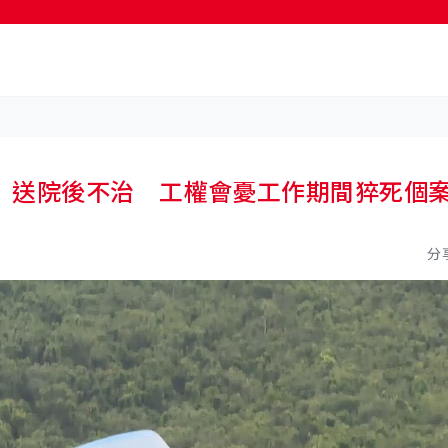
按輸入鍵開始搜尋
 送院後不治 工權會憂工作期間猝死個
分