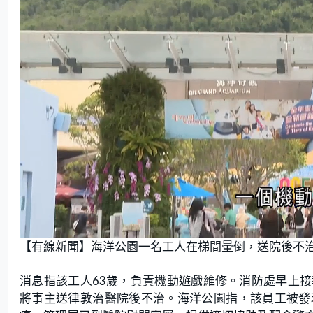
L
U
o
n
【有線新聞】海洋公園一名工人在梯間暈倒，送院後不
a
m
d
u
e
t
d
e
:
消息指該工人63歲，負責機動遊戲維修。消防處早上
3
6
.
將事主送律敦治醫院後不治。海洋公園指，該員工被發
9
9
%