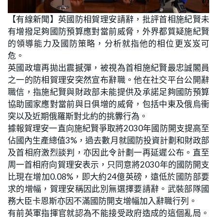
L
U
o
n
【有線新聞】英國防相賀理安請辭，批評首相施紀賢未
a
m
d
u
有增撥足夠國防預算應對當前威脅，外界都質疑施紀賢
e
t
d
e
:
的領導能力及國防策略，分析就指他的相位更岌岌可
2
4
危。
.
1
英國政壇再拋出震撼彈，被視為首相施紀賢最忠誠閣員
9
%
之一的防相賀理安突然宣布辭職。他在社交平台公開辭
職信，指施紀賢與財政部未能提供及承諾足夠國防預算
協助國家應對當前與日俱增的威脅，包括中東及俄烏衝
突以及近期俄羅斯對北約的挑釁行為。
據報賀理安一直向施紀賢爭取將2030年國防開支提高至
佔國內生產總值3%，過去數月就國防投資計劃和財政部
及首相府激烈談判，亦因此令計劃一再延遲公布。直至
周一首相府向賀理安表示，只同意將2030年的國防開支
比現在增加0.08%，即大約24億英磅，遠低於國防部要
求的增幅，賀理安稱因此別無選擇要請辭。武裝部隊國
務大臣卡恩斯亦因不滿國防開支增幅加入辭職行列。
有前英軍指揮官就認為不能接受政府造成的這個亂局。