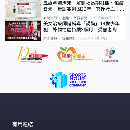
五歲童遭虐死｜解剖揭長期捱餓、傷痕
纍纍 母認罪判囚22年 官斥冷血：同
類案最惡劣
2026年08月05日
新聞資訊
港聞
首頁新聞
美女治療師借輔導「誘騙」14歲少年
犯 外物性虐持續3個月 受害者母：
要保護其他人
2026年07月30日
新聞資訊
新聞熱話
有用連結