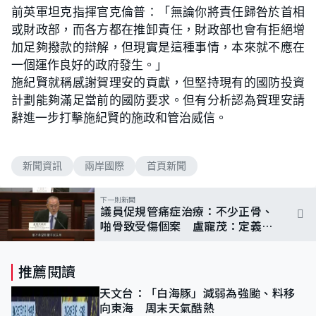
前英軍坦克指揮官克倫普：「無論你將責任歸咎於首相
或財政部，而各方都在推卸責任，財政部也會有拒絕增
加足夠撥款的辯解，但現實是這種事情，本來就不應在
一個運作良好的政府發生。」
施紀賢就稱感謝賀理安的貢獻，但堅持現有的國防投資
計劃能夠滿足當前的國防要求。但有分析認為賀理安請
辭進一步打擊施紀賢的施政和管治威信。
新聞資訊
兩岸國際
首頁新聞
下一則新聞
議員促規管痛症治療：不少正骨、
啪骨致受傷個案 盧寵茂：定義太
闊恐影響非醫療行業
推薦閱讀
天文台：「白海豚」減弱為強颱、料移
向東海 周末天氣酷熱