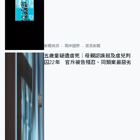
新聞資訊
兩岸國際
首頁新聞
五歲童疑遭虐死｜母親認誤殺及虐兒判
囚22年 官斥被告殘忍、同類案最惡劣