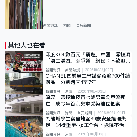
新聞資訊
港聞
首頁新聞
其他人也在看
印度KOL數百元「窮遊」中國 靠接濟
「嫌三嫌四」惹爭議 網民：不歡迎劣
質旅客
2026年08月02日
新聞資訊
新聞熱話
CHANEL四前員工串謀偷竊逾700件銷
毀品 分別判囚4至7年
2026年08月03日
新聞資訊
港聞
流感｜曾接種疫苗七歲男童染甲流死
亡 成今年首宗兒童感染離世個案
2026年08月04日
新聞資訊
港聞
首頁新聞
九龍城學生宿舍地盤39歲安全經理失
足 14樓墮至4樓工作台、送院不治
2026年08月03日
新聞資訊
港聞