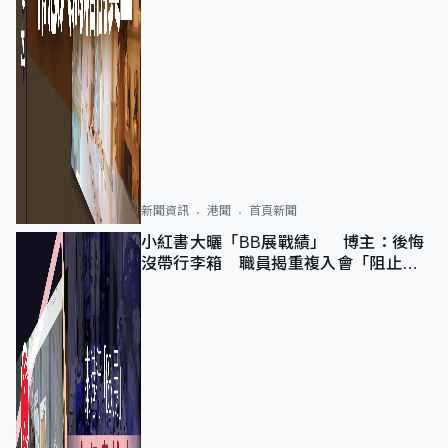
新聞資訊
港聞
首頁新聞
小紅書大曬「BB展戰績」 博主：後悔
沒帶行李箱 職員揭重複入會「阻止唔
到」