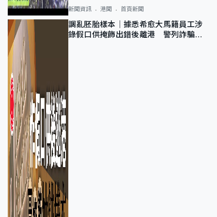
新聞資訊
港聞
首頁新聞
調亂胚胎樣本｜據悉希愈大馬籍員工涉
錄假口供掩飾出錯後離港 警列詐騙
正通緝在逃人士