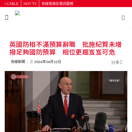
i-CABLE
HOY TV
有線寬頻及電訊服務
返回
英國防相不滿預算辭職 批施紀賢未增
按輸入鍵開始搜尋
撥足夠國防預算 相位更趨岌岌可危
有線新聞
2026年06月12日
分享