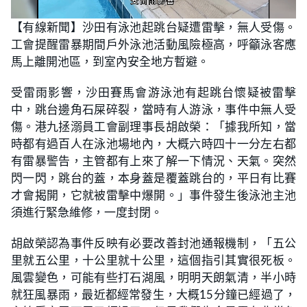
L
U
o
n
【有線新聞】沙田有泳池起跳台疑遭雷擊，無人受傷。
a
m
d
u
工會提醒雷暴期間戶外泳池活動風險極高，呼籲泳客應
e
t
d
e
:
馬上離開池區，到室內安全地方暫避。
2
5
.
受雷雨影響，沙田賽馬會游泳池有起跳台懷疑被雷擊
7
8
中，跳台邊角石屎碎裂，當時有人游泳，事件中無人受
%
傷。港九拯溺員工會副理事長胡啟榮：「據我所知，當
時都有過百人在泳池場地內，大概六時四十一分左右都
有雷暴警告，主管都有上來了解一下情況、天氣。突然
閃一閃，跳台的蓋，本身蓋是覆蓋跳台的，平日有比賽
才會揭開，它就被雷擊中爆開。」事件發生後泳池主池
須進行緊急維修，一度封閉。
胡啟榮認為事件反映有必要改善封池通報機制，「五公
里就五公里，十公里就十公里，這個指引其實很死板。
風雲變色，可能有些打石湖風，明明天朗氣清，半小時
就狂風暴雨，最近都經常發生，大概15分鐘已經過了，