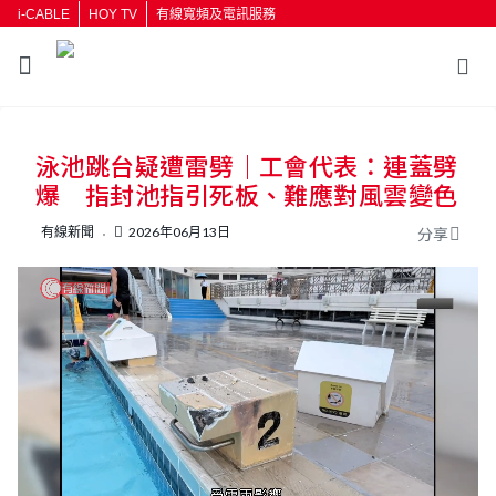
i-CABLE
HOY TV
有線寬頻及電訊服務
返回
泳池跳台疑遭雷劈｜工會代表：連蓋劈
按輸入鍵開始搜尋
爆 指封池指引死板、難應對風雲變色
有線新聞
2026年06月13日
分享