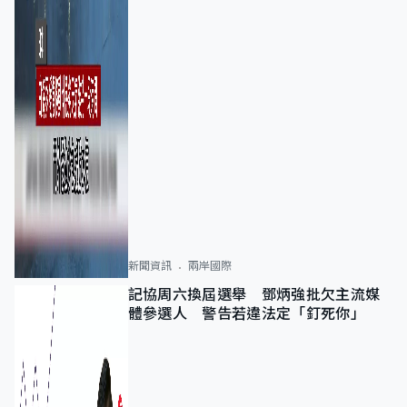
新聞資訊
兩岸國際
記協周六換屆選舉 鄧炳強批欠主流媒
體參選人 警告若違法定「釘死你」