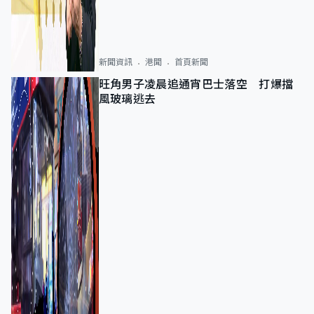
新聞資訊
港聞
首頁新聞
旺角男子凌晨追通宵巴士落空 打爆擋
風玻璃逃去