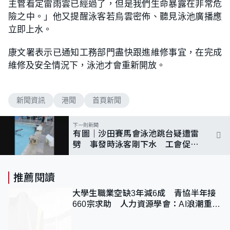
主管看定雷雨雲已經過了，但是我們生命暴露在非常危
險之中。」他又提醒泳客若烏雲密佈、聽見泳池廣播應
立即上水。
康文署表示已通知工務部門盡快跟進維修事宜，在完成
維修及安全情況下，泳池才會重新開放。
新聞資訊
港聞
首頁新聞
下一則新聞
有圖｜沙田賽馬會泳池跳台疑遭雷
劈 事發時泳客剛下水 工會促改
善封池通報機制
推薦閱讀
大學生職業空缺3年減6成 青協半年接
660宗求助 人力資源學會：AI浪潮重整
職位需求