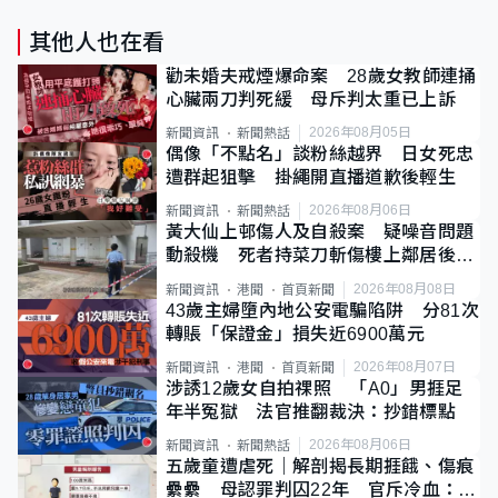
其他人也在看
勸未婚夫戒煙爆命案 28歲女教師連捅
心臟兩刀判死緩 母斥判太重已上訴
2026年08月05日
新聞資訊
新聞熱話
偶像「不點名」談粉絲越界 日女死忠
遭群起狙擊 掛繩開直播道歉後輕生
2026年08月06日
新聞資訊
新聞熱話
黃大仙上邨傷人及自殺案 疑噪音問題
動殺機 死者持菜刀斬傷樓上鄰居後墮
斃
2026年08月08日
新聞資訊
港聞
首頁新聞
43歲主婦墮內地公安電騙陷阱 分81次
轉賬「保證金」損失近6900萬元
2026年08月07日
新聞資訊
港聞
首頁新聞
涉誘12歲女自拍祼照 「A0」男捱足
年半冤獄 法官推翻裁決：抄錯標點
2026年08月06日
新聞資訊
新聞熱話
五歲童遭虐死｜解剖揭長期捱餓、傷痕
纍纍 母認罪判囚22年 官斥冷血：同