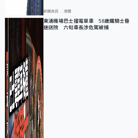
新聞資訊
港聞
東涌機場巴士撞電單車 58歲鐵騎士昏
迷送院 六旬車長涉危駕被捕