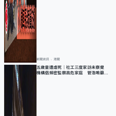
新聞資訊
港聞
五歲童遭虐死｜社工三度家訪未察覺
機構倡頻密監察高危家庭 管浩鳴籲加
強跨部門協作