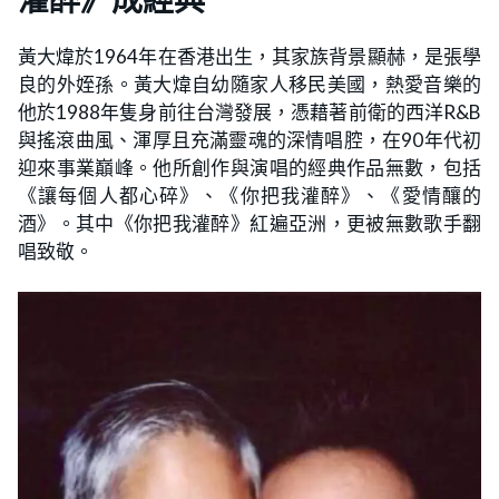
黃大煒於1964年在香港出生，其家族背景顯赫，是張學
良的外姪孫。黃大煒自幼隨家人移民美國，熱愛音樂的
他於1988年隻身前往台灣發展，憑藉著前衛的西洋R&B
與搖滾曲風、渾厚且充滿靈魂的深情唱腔，在90年代初
迎來事業巔峰。他所創作與演唱的經典作品無數，包括
《讓每個人都心碎》、《你把我灌醉》、《愛情釀的
酒》。其中《你把我灌醉》紅遍亞洲，更被無數歌手翻
唱致敬。