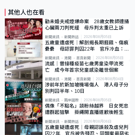
其他人也在看
勸未婚夫戒煙爆命案 28歲女教師連捅
心臟兩刀判死緩 母斥判太重已上訴
2026年08月05日
新聞資訊
新聞熱話
五歲童遭虐死｜解剖揭長期捱餓、傷痕
纍纍 母認罪判囚22年 官斥冷血：同
類案最惡劣
2026年08月05日
新聞資訊
港聞
首頁新聞
流感｜曾接種疫苗七歲男童染甲流死
亡 成今年首宗兒童感染離世個案
2026年08月04日
新聞資訊
港聞
首頁新聞
涉前年於新加坡機場傷人 港人母子分
別判囚半年、10日
2026年08月05日
新聞資訊
兩岸國際
偶像「不點名」談粉絲越界 日女死忠
遭群起狙擊 掛繩開直播道歉後輕生
2026年08月06日
新聞資訊
新聞熱話
五歲童疑遭虐死｜母親認誤殺及虐兒判
囚22年 官斥被告殘忍、同類案最惡劣