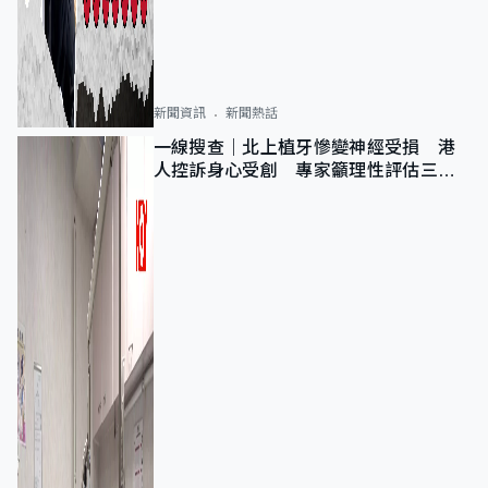
新聞資訊
新聞熱話
一線搜查｜北上植牙慘變神經受損 港
人控訴身心受創 專家籲理性評估三大
風險