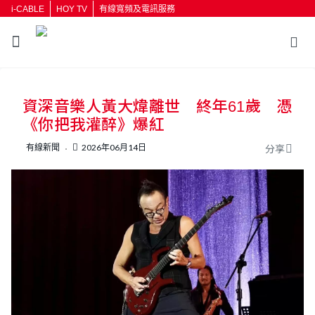
i-CABLE
HOY TV
有線寬頻及電訊服務
返回
資深音樂人黃大煒離世 終年61歲 憑
按輸入鍵開始搜尋
《你把我灌醉》爆紅
有線新聞
2026年06月14日
分享