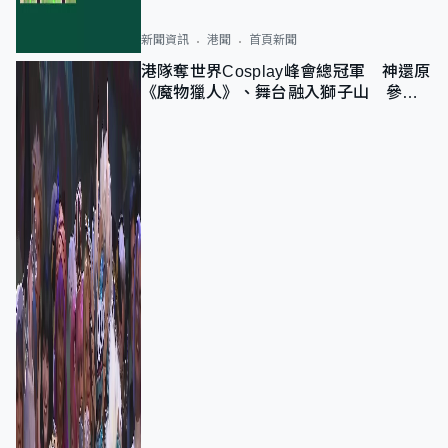
新聞資訊
港聞
首頁新聞
港隊奪世界Cosplay峰會總冠軍 神還原
《魔物獵人》、舞台融入獅子山 參賽
者：讓大家認識香港