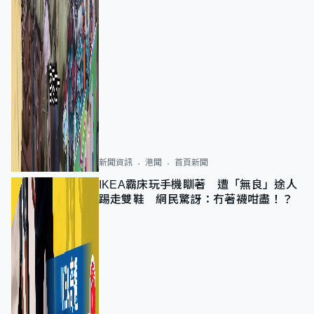
新聞資訊
港聞
首頁新聞
IKEA霸床玩手機瞓著 遭「無良」途人
踢走雙鞋 網民驚訝：冇著襪咁盡！？