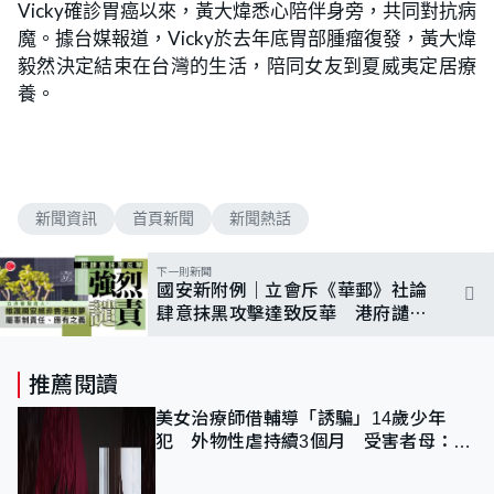
Vicky確診胃癌以來，黃大煒悉心陪伴身旁，共同對抗病
魔。據台媒報道，Vicky於去年底胃部腫瘤復發，黃大煒
毅然決定結束在台灣的生活，陪同女友到夏威夷定居療
養。
新聞資訊
首頁新聞
新聞熱話
下一則新聞
國安新附例｜立會斥《華郵》社論
肆意抹黑攻擊達致反華 港府譴責
指控不實
推薦閱讀
美女治療師借輔導「誘騙」14歲少年
犯 外物性虐持續3個月 受害者母：要
保護其他人