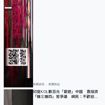
新聞資訊
新聞熱話
印度KOL數百元「窮遊」中國 靠接濟
「嫌三嫌四」惹爭議 網民：不歡迎劣
質旅客