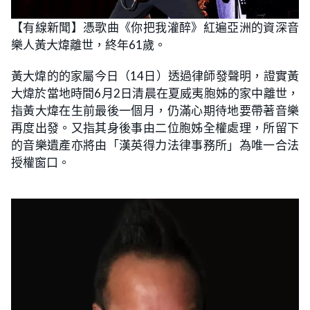
【有線新聞】憑歌曲《你把我灌醉》紅遍亞洲的資深音
樂人黃大煒離世，終年61歲。
黃大煒的的家屬今日（14日）透過律師發聲明，證實黃
大煒於當地時間6月2日清晨在夏威夷胞姊的家中離世，
指黃大煒在生前最後一個月，仍滿心期待地要帶著音樂
再度出發。又指其身後事由二位胞姊全權處理，所留下
的音樂遺產亦將由「漢英得力法律事務所」為唯一合法
授權窗口。