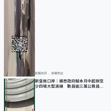
新聞資訊
新聞熱話
新皇崗口岸｜據悉政府擬本月中起辦至
少四場大型演練 動員逾三萬公務員人
次測試