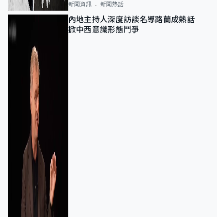
新聞資訊
新聞熱話
內地主持人深度訪談名導路蘭成熱話
掀中西意識形態鬥爭