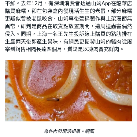
不鮮。去年12月，有深圳消費者透過山姆App在龍華店
購買麻糬，卻在包裝盒內發現活生生的老鼠，部分麻糬
更疑似曾被老鼠咬食。山姆事後聲稱製作與上架環節無
異常，研判是商品在取貨點放置期間，遭周邊蟲害偶然
侵入。同期，上海一名王先生投訴線上購買的豬肋排在
生產兩天後即產生異味，有網民更揭發山姆的豬肉從屠
宰到銷售相隔長達四個月，質疑是以凍肉冒充鮮肉。
烏冬內發現活蛆蟲。網圖