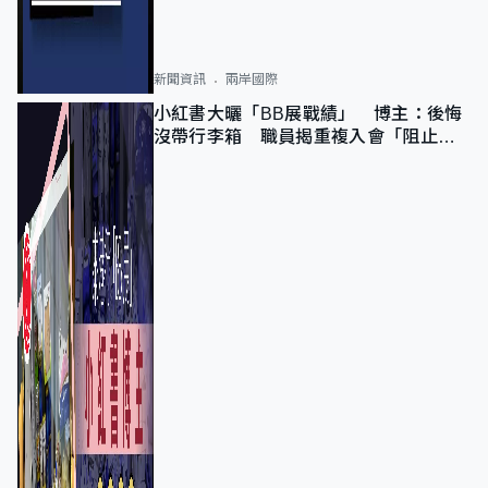
新聞資訊
兩岸國際
小紅書大曬「BB展戰績」 博主：後悔
沒帶行李箱 職員揭重複入會「阻止唔
到」