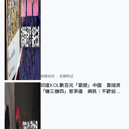
新聞資訊
新聞熱話
印度KOL數百元「窮遊」中國 靠接濟
「嫌三嫌四」惹爭議 網民：不歡迎劣
質旅客