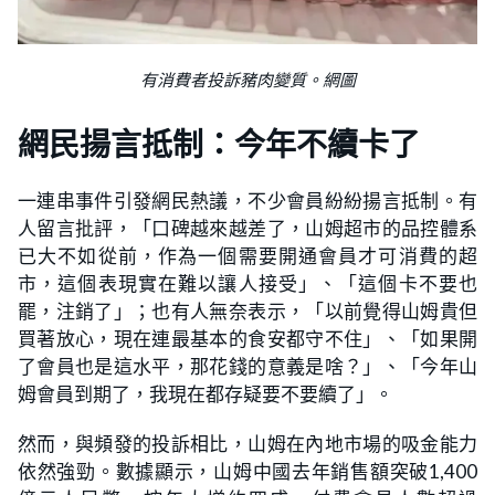
有消費者投訴豬肉變質。網圖
網民揚言抵制：今年不續卡了
一連串事件引發網民熱議，不少會員紛紛揚言抵制。有
人留言批評，「口碑越來越差了，山姆超市的品控體系
已大不如從前，作為一個需要開通會員才可消費的超
市，這個表現實在難以讓人接受」、「這個卡不要也
罷，注銷了」；也有人無奈表示，「以前覺得山姆貴但
買著放心，現在連最基本的食安都守不住」、「如果開
了會員也是這水平，那花錢的意義是啥？」、「今年山
姆會員到期了，我現在都存疑要不要續了」。
然而，與頻發的投訴相比，山姆在內地市場的吸金能力
依然強勁。數據顯示，山姆中國去年銷售額突破1,400