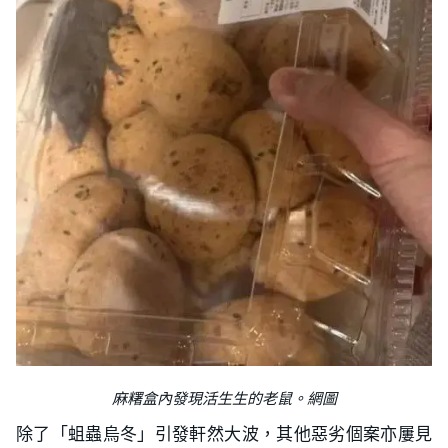
麻糬盒內發現活生生的老鼠。網圖
除了「蛆蟲烏冬」引發軒然大波，其他惡劣個案亦屢見