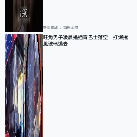
新聞資訊
兩岸國際
旺角男子凌晨追通宵巴士落空 打爆擋
風玻璃逃去