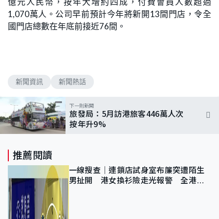
億元人民幣，按年大增約四成，付費會員人數超過
1,070萬人。公司早前預計今年將新開13間門店，令全
國門店總數在年底前接近76間。
新聞資訊
新聞熱話
下一則新聞
旅發局：5月訪港旅客446萬人次
按年升9%
推薦閱讀
一線搜查｜連鎖店試身室布簾突遭陌生
男扯開 港女換衫險走光報警 全港分
店急換實體門