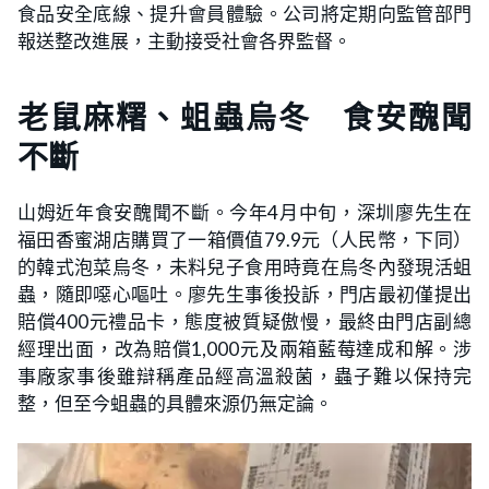
食品安全底線、提升會員體驗。公司將定期向監管部門
報送整改進展，主動接受社會各界監督。
老鼠麻糬、蛆蟲烏冬 食安醜聞
不斷
山姆近年食安醜聞不斷。今年4月中旬，深圳廖先生在
福田香蜜湖店購買了一箱價值79.9元（人民幣，下同）
的韓式泡菜烏冬，未料兒子食用時竟在烏冬內發現活蛆
蟲，隨即噁心嘔吐。廖先生事後投訴，門店最初僅提出
賠償400元禮品卡，態度被質疑傲慢，最終由門店副總
經理出面，改為賠償1,000元及兩箱藍莓達成和解。涉
事廠家事後雖辯稱產品經高溫殺菌，蟲子難以保持完
整，但至今蛆蟲的具體來源仍無定論。