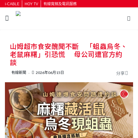
i-CABLE
HOY TV
有線寬頻及電訊服務
返回
山姆超市食安醜聞不斷 「蛆蟲烏冬、
按輸入鍵開始搜尋
老鼠麻糬」引恐慌 母公司遭官方約
談
有線新聞
2026年06月15日
分享