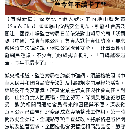
【有線新聞】深受北上港人歡迎的內地山姆超市
（Sam’s Club）頻頻爆出食品安全問題，引發社會廣泛
關注。國家市場監管總局日前依法對山姆母公司「沃爾
瑪（中國）投資有限公司」負責人進行責任約談，要求
嚴格遵守法律法規，保障公眾飲食安全。一連串事件引
發網民熱議，不少會員紛紛揚言抵制，「口碑越來越
差，今年不續卡了」。
據央視報道，監管總局在約談中強調，須嚴格按照《中
華人民共和國食品安全法》及相關規定開展經營活動，
始終樹牢食安意識，落實企業主體責任與社會責任。對
此，山姆負責人回應稱，完全認可、深刻反思並誠懇接
受。對於相關問題給會員帶來的困擾與不便，深表歉
意。公司已由管理層牽頭成立專項整改工作組，第一時
間啟動全渠道、全鏈路專項自查整改。將嚴格遵照相關
法規及監管要求，全面優化食安管控和商品品控，嚴守