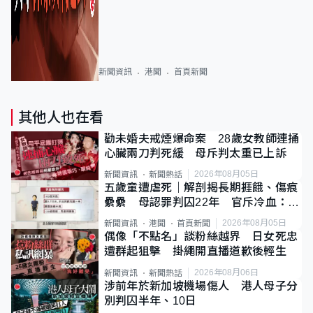
新聞資訊
港聞
首頁新聞
其他人也在看
勸未婚夫戒煙爆命案 28歲女教師連捅
心臟兩刀判死緩 母斥判太重已上訴
2026年08月05日
新聞資訊
新聞熱話
五歲童遭虐死｜解剖揭長期捱餓、傷痕
纍纍 母認罪判囚22年 官斥冷血：同
類案最惡劣
2026年08月05日
新聞資訊
港聞
首頁新聞
偶像「不點名」談粉絲越界 日女死忠
遭群起狙擊 掛繩開直播道歉後輕生
2026年08月06日
新聞資訊
新聞熱話
涉前年於新加坡機場傷人 港人母子分
別判囚半年、10日