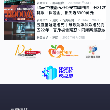
2026年08月05日
新聞資訊
兩岸國際
43歲主婦墮內地公安電騙陷阱 分81次
轉賬「保證金」損失近6900萬元
2026年08月07日
新聞資訊
港聞
首頁新聞
五歲童疑遭虐死｜母親認誤殺及虐兒判
囚22年 官斥被告殘忍、同類案最惡劣
2026年08月05日
新聞資訊
港聞