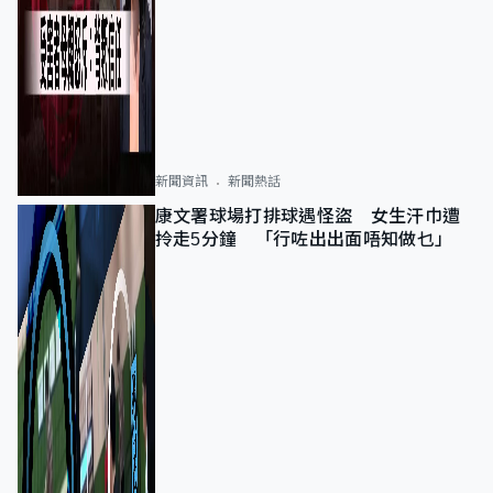
新聞資訊
新聞熱話
康文署球場打排球遇怪盜 女生汗巾遭
拎走5分鐘 「行咗出出面唔知做乜」