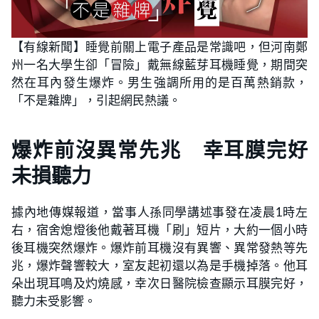
【有線新聞】睡覺前關上電子產品是常識吧，但河南鄭
州一名大學生卻「冒險」戴無線藍芽耳機睡覺，期間突
然在耳內發生爆炸。男生強調所用的是百萬熱銷款，
「不是雜牌」，引起網民熱議。
爆炸前沒異常先兆 幸耳膜完好
未損聽力
據內地傳媒報道，當事人孫同學講述事發在凌晨1時左
右，宿舍熄燈後他戴著耳機「刷」短片，大約一個小時
後耳機突然爆炸。爆炸前耳機沒有異響、異常發熱等先
兆，爆炸聲響較大，室友起初還以為是手機掉落。他耳
朵出現耳鳴及灼燒感，幸次日醫院檢查顯示耳膜完好，
聽力未受影響。