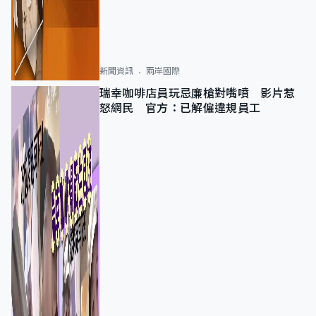
新聞資訊
兩岸國際
瑞幸咖啡店員玩忌廉槍對嘴噴 影片惹
怒網民 官方：已解僱違規員工