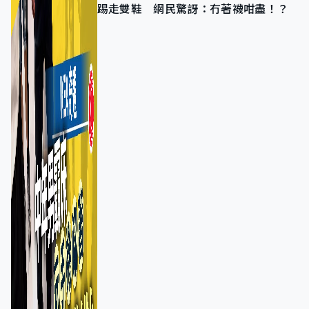
踢走雙鞋 網民驚訝：冇著襪咁盡！？