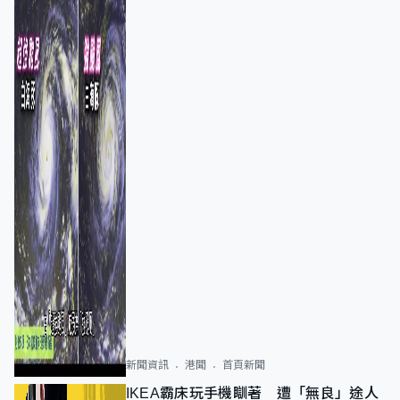
新聞資訊
港聞
首頁新聞
IKEA霸床玩手機瞓著 遭「無良」途人