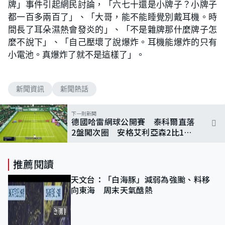
牌」事件引起網民討論，「六七十還是小牌子？小牌子
都一百多兩百了」、「大哥，能不能睡覺別戴耳機。時
間長了耳朵濕熱會發炎的」、「不是雜牌那什麼牌子怎
麼不說下」、「自己壓壞了說爆炸。耳機能爆炸的只有
小電池。真爆炸了就不是這樣了」。
新聞資訊
新聞熱話
下一則新聞
德國哈雷網球公開賽 泰科爾直落
2盤闖次圈 安格艾利亞森2比1勝
波捷斯
推薦閱讀
天文台：「白海豚」減弱為強颱、料移
向東海 周末天氣酷熱