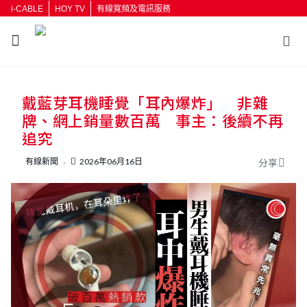
i-CABLE
HOY TV
有線寬頻及電訊服務
返回
戴藍芽耳機睡覺「耳內爆炸」 非雜
按輸入鍵開始搜尋
牌、網上銷量數百萬 事主：後續不再
追究
有線新聞
2026年06月16日
分享