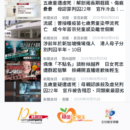
五歲童遭虐死｜解剖揭長期捱餓、傷痕
纍纍 母認罪判囚22年 官斥冷血：同
類案最惡劣
2026年08月05日
新聞資訊
港聞
首頁新聞
流感｜曾接種疫苗七歲男童染甲流死
亡 成今年首宗兒童感染離世個案
2026年08月04日
新聞資訊
港聞
首頁新聞
涉前年於新加坡機場傷人 港人母子分
別判囚半年、10日
2026年08月05日
新聞資訊
兩岸國際
偶像「不點名」談粉絲越界 日女死忠
遭群起狙擊 掛繩開直播道歉後輕生
2026年08月06日
新聞資訊
新聞熱話
五歲童疑遭虐死｜母親認誤殺及虐兒判
囚22年 官斥被告殘忍、同類案最惡劣
2026年08月05日
新聞資訊
港聞