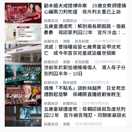
勸未婚夫戒煙爆命案 28歲女教師連捅
心臟兩刀判死緩 母斥判太重已上訴
2026年08月05日
新聞資訊
新聞熱話
五歲童遭虐死｜解剖揭長期捱餓、傷痕
纍纍 母認罪判囚22年 官斥冷血：同
類案最惡劣
2026年08月05日
新聞資訊
港聞
首頁新聞
流感｜曾接種疫苗七歲男童染甲流死
亡 成今年首宗兒童感染離世個案
2026年08月04日
新聞資訊
港聞
首頁新聞
涉前年於新加坡機場傷人 港人母子分
別判囚半年、10日
2026年08月05日
新聞資訊
兩岸國際
偶像「不點名」談粉絲越界 日女死忠
遭群起狙擊 掛繩開直播道歉後輕生
2026年08月06日
新聞資訊
新聞熱話
五歲童疑遭虐死｜母親認誤殺及虐兒判
囚22年 官斥被告殘忍、同類案最惡劣
2026年08月05日
新聞資訊
港聞