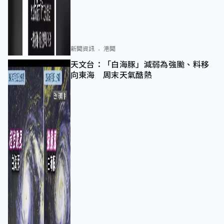
新聞資訊
港聞
天文台：「白海豚」減弱為強颱、料移
向東海 周末天氣酷熱