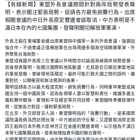
n
【有線新聞】東盟外長會議期間針對兩岸局勢發表聲
a
m
d
u
明，表示關注緊張局勢，促請各方避免挑釁行為。出席
e
t
d
e
:
相關會議的中日外長原定雙邊會談取消，中方表明是不
5
6
滿日本在內的七國集團，發聲明關切解放軍軍演。
.
9
2
外長王毅在柬埔寨金邊出席東盟與中國等一系列外長會議，強調加
%
強合作。不過會議正值解放軍在台灣周邊多個海空域開展軍演，外
界聚焦台海局勢。
東盟成員國外長周三在會議以外時間亦討論過海峽兩岸局勢發展，
其後發表聲明，指關注國際和地區動盪，尤其是近日鄰近東盟地區
的事態發展，會破壞地區穩定。最終可能引致大國之間的誤判、嚴
重對抗、公開衝突和無法預測的後果。
聲明促請各方以最大程度克制，避免挑釁行為，同時重申東盟成員
國支持一個中國政策，認為各領導人要以智慧和責任，維護多邊主
義和夥伴關係，實現和平及穩定等共同目標。東盟隨時準備發揮作
用，促進各方對話，緩和緊張局勢。
在北京，外交部發言人說，東盟聲明指的「挑釁行動」，是美國眾
議院議長佩洛西訪問台灣，中方被迫防守反擊；又證實取消原定周
四王毅與日本外務大臣林芳正在金邊的雙邊會晤，以示極為不滿日
本等七國集團成員，發表無理指責中國的聯合聲明。
七國集團早前聲明指，中方無理由以佩洛西訪台作為軍事行動的藉