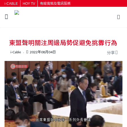
i-CABLE
HOY TV
有線寬頻及電訊服務
返回
東盟聲明關注周邊局勢促避免挑釁行為
按輸入鍵開始搜尋
i-Cable
2022年08月04日
分享
L
U
o