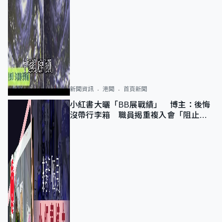
新聞資訊
港聞
首頁新聞
小紅書大曬「BB展戰績」 博主：後悔
沒帶行李箱 職員揭重複入會「阻止唔
到」