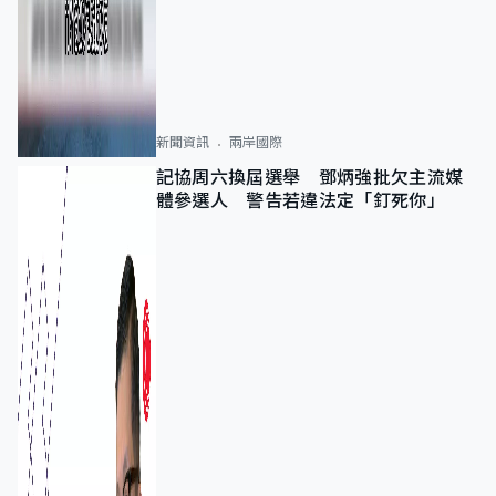
新聞資訊
兩岸國際
記協周六換屆選舉 鄧炳強批欠主流媒
體參選人 警告若違法定「釘死你」