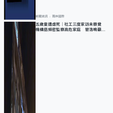
新聞資訊
兩岸國際
五歲童遭虐死｜社工三度家訪未察覺
機構倡頻密監察高危家庭 管浩鳴籲加
強跨部門協作