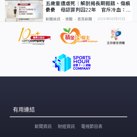
五歲童遭虐死｜解剖揭長期捱餓、傷痕
纍纍 母認罪判囚22年 官斥冷血：同
類案最惡劣
2026年08月05日
新聞資訊
港聞
首頁新聞
有用連結
新聞資訊
財經資訊
電視節目表