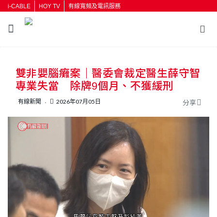
i-CABLE
HOY TV
有線寬頻及電訊服務
返回
雙非嬰腦癱案｜醫委會裁定醫生薛守智
按輸入鍵開始搜尋
專業失當 除牌9個月、不獲緩刑
有線新聞
2026年07月05日
分享