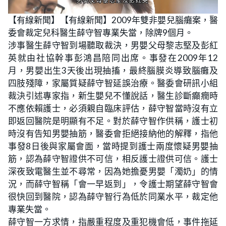
L
U
o
n
【有線新聞】【有線新聞】2009年雙非嬰兒腦癱案，醫
a
m
d
u
委會裁定兒科醫生薛守智專業失當，除牌9個月。
e
t
d
e
:
涉事醫生薛守智到場聽取裁決，男嬰父母黎志堅及彭紅
2
5
英就由社協幹事彭鴻昌陪同出席。事發在2009年12
.
6
月，男嬰出生3天後出現抽搐，最終腦膜炎導致腦癱及
4
%
四肢殘障，家屬質疑薛守智延誤治療。醫委會研訊小組
裁決引述專家指，新生嬰兒不懂說話，醫生診斷癲癇時
不應依賴護士，必須親自臨床評估，薛守智當時沒有立
即返回醫院是明顯有不足。對於薛守智作供稱，護士初
時沒有告知男嬰抽筋，醫委會拒絕接納他的解釋，指他
事發8日後與家屬會面，當時提到護士兩度懷疑男嬰抽
筋，認為薛守智證供不可信，相反護士證供可信。護士
深夜致電醫生並不尋常，因為她擔憂男嬰「濁奶」的情
況，而薛守智稱「會一早返到」，令護士期望薛守智會
很快回到醫院，認為薛守智行為低於同業水平，裁定他
專業失當。
薛守智一方求情，指嚴重程度及重犯機會低，事件拖延