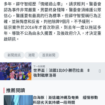
多年，薛守智經歷「情緒過山車」，請求輕判。醫委會
認為事件非常嚴重，男嬰終身殘障，醫委會須維護公眾
信心，醫護要有最高的行為標準，但薛守智堅稱行為正
確，並無悔意和反省，判他除牌9個月，不予緩刑。
這宗案件於2016年才首次聆訊，到去年一度以拖延多
年、導致不公為由永久擱置，及後政府介入，才決定重
啟研訊。
新聞資訊
港聞
首頁新聞
下一則新聞
世界盃｜法國1比0小勝巴拉圭 8
強對戰摩洛哥
推薦閱讀
白海豚｜漸遠離沖繩及奄美 緩慢移動
料惡劣天氣持續一段時間