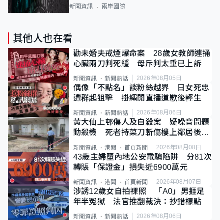
新聞資訊
兩岸國際
其他人也在看
勸未婚夫戒煙爆命案 28歲女教師連捅
心臟兩刀判死緩 母斥判太重已上訴
2026年08月05日
新聞資訊
新聞熱話
偶像「不點名」談粉絲越界 日女死忠
遭群起狙擊 掛繩開直播道歉後輕生
2026年08月06日
新聞資訊
新聞熱話
黃大仙上邨傷人及自殺案 疑噪音問題
動殺機 死者持菜刀斬傷樓上鄰居後墮
斃
2026年08月08日
新聞資訊
港聞
首頁新聞
43歲主婦墮內地公安電騙陷阱 分81次
轉賬「保證金」損失近6900萬元
2026年08月07日
新聞資訊
港聞
首頁新聞
涉誘12歲女自拍祼照 「A0」男捱足
年半冤獄 法官推翻裁決：抄錯標點
2026年08月06日
新聞資訊
新聞熱話