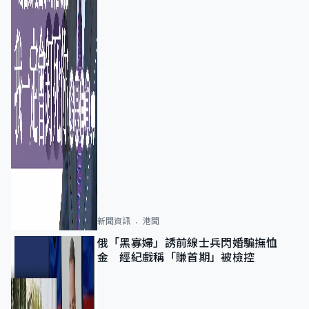
新聞資訊
港聞
俄「黑寡婦」誘前線士兵閃婚騙撫恤
金 經紀戲稱「賺首期」被檢控