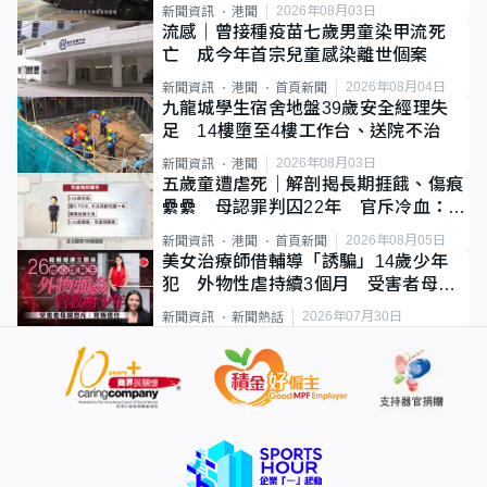
2026年08月03日
新聞資訊
港聞
流感｜曾接種疫苗七歲男童染甲流死
亡 成今年首宗兒童感染離世個案
2026年08月04日
新聞資訊
港聞
首頁新聞
九龍城學生宿舍地盤39歲安全經理失
足 14樓墮至4樓工作台、送院不治
2026年08月03日
新聞資訊
港聞
五歲童遭虐死｜解剖揭長期捱餓、傷痕
纍纍 母認罪判囚22年 官斥冷血：同
類案最惡劣
2026年08月05日
新聞資訊
港聞
首頁新聞
美女治療師借輔導「誘騙」14歲少年
犯 外物性虐持續3個月 受害者母：
要保護其他人
2026年07月30日
新聞資訊
新聞熱話