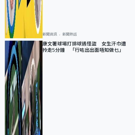
新聞資訊
新聞熱話
康文署球場打排球遇怪盜 女生汗巾遭
拎走5分鐘 「行咗出出面唔知做乜」