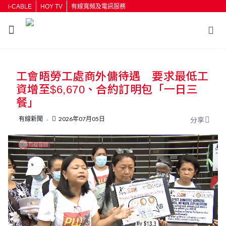
i-CABLE
HOY TV
有線寬頻及電訊服務
返回
工會晤勞工處商外傭待遇 要求最低工
按輸入鍵開始搜尋
資增至$6,670、合約訂明包「一日三
餐」
有線新聞
2026年07月05日
分享