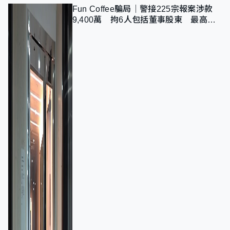
Fun Coffee騙局｜警接225宗報案涉款
9,400萬 拘6人包括董事股東 最高金
額一宗涉近千萬