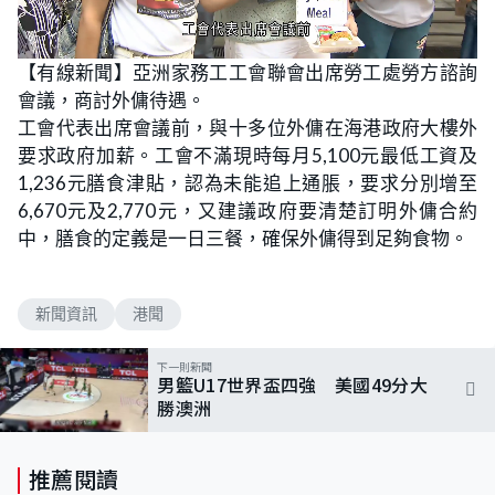
L
U
o
n
【有線新聞】亞洲家務工工會聯會出席勞工處勞方諮詢
a
m
d
u
會議，商討外傭待遇。
e
t
d
e
:
工會代表出席會議前，與十多位外傭在海港政府大樓外
4
8
要求政府加薪。工會不滿現時每月5,100元最低工資及
.
9
1,236元膳食津貼，認為未能追上通脹，要求分別增至
8
%
6,670元及2,770元，又建議政府要清楚訂明外傭合約
中，膳食的定義是一日三餐，確保外傭得到足夠食物。
新聞資訊
港聞
下一則新聞
男籃U17世界盃四強 美國49分大
勝澳洲
推薦閱讀