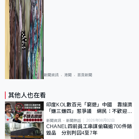
新聞資訊
港聞
首頁新聞
其他人也在看
印度KOL數百元「窮遊」中國 靠接濟
「嫌三嫌四」惹爭議 網民：不歡迎劣
質旅客
2026年08月02日
新聞資訊
新聞熱話
CHANEL四前員工串謀偷竊逾700件銷
毀品 分別判囚4至7年