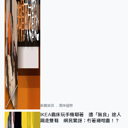
新聞資訊
兩岸國際
IKEA霸床玩手機瞓著 遭「無良」途人
踢走雙鞋 網民驚訝：冇著襪咁盡！？