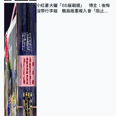
小紅書大曬「BB展戰績」 博主：後悔
沒帶行李箱 職員揭重複入會「阻止唔
到」