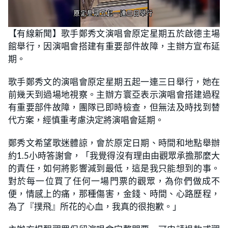
L
U
o
n
【有線新聞】歌手鄭秀文演唱會原定星期五於啟德主場
a
m
d
u
館舉行，因演唱會搭建有重要部件故障，主辦方宣布延
e
t
d
e
:
期。
3
7
.
歌手鄭秀文的演唱會原定星期五起一連三日舉行，她在
9
3
前幾天到過場地視察。主辦方寰亞表示演唱會搭建過程
%
有重要部件故障，團隊已即時檢查，但無法及時找到替
代方案，經慎重考慮決定將演唱會延期。
鄭秀文希望歌迷體諒，會於原定日期、時間和地點舉辦
約1.5小時答謝會，「我覺得沒有理由由觀眾承擔那麼大
的責任，如何將影響減到最低，這是我只能想到的事。
對於每一位買了任何一場門票的觀眾，為你們做成不
便，情感上的痛，那種傷害，金錢、時間、心路歷程，
為了『撲飛』所花的心血，我真的很抱歉。」