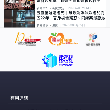
遭群起狙擊 掛繩開直播道歉後輕生
2026年08月06日
新聞資訊
新聞熱話
五歲童疑遭虐死｜母親認誤殺及虐兒判
囚22年 官斥被告殘忍、同類案最惡劣
2026年08月05日
新聞資訊
港聞
有用連結