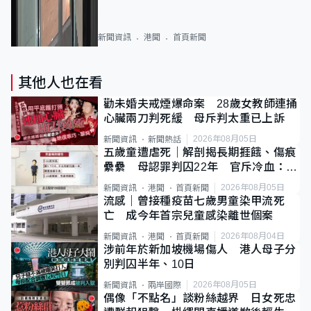
新聞資訊
港聞
首頁新聞
其他人也在看
勸未婚夫戒煙爆命案 28歲女教師連捅
心臟兩刀判死緩 母斥判太重已上訴
2026年08月05日
新聞資訊
新聞熱話
五歲童遭虐死｜解剖揭長期捱餓、傷痕
纍纍 母認罪判囚22年 官斥冷血：同
類案最惡劣
2026年08月05日
新聞資訊
港聞
首頁新聞
流感｜曾接種疫苗七歲男童染甲流死
亡 成今年首宗兒童感染離世個案
2026年08月04日
新聞資訊
港聞
首頁新聞
涉前年於新加坡機場傷人 港人母子分
別判囚半年、10日
2026年08月05日
新聞資訊
兩岸國際
偶像「不點名」談粉絲越界 日女死忠