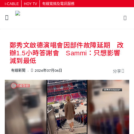
i-CABLE
HOY TV
有線寬頻及電訊服務
返回
鄭秀文啟德演唱會因部件故障延期 改
按輸入鍵開始搜尋
辦1.5小時答謝會 Sammi：只想影響
減到最低
有線新聞
2026年07月06日
分享