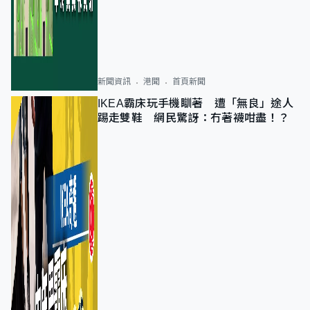
新聞資訊
港聞
首頁新聞
IKEA霸床玩手機瞓著 遭「無良」途人
踢走雙鞋 網民驚訝：冇著襪咁盡！？