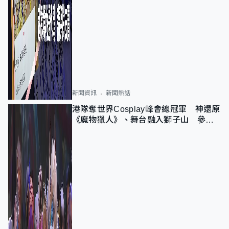
新聞資訊
新聞熱話
港隊奪世界Cosplay峰會總冠軍 神還原
《魔物獵人》、舞台融入獅子山 參賽
者：讓大家認識香港