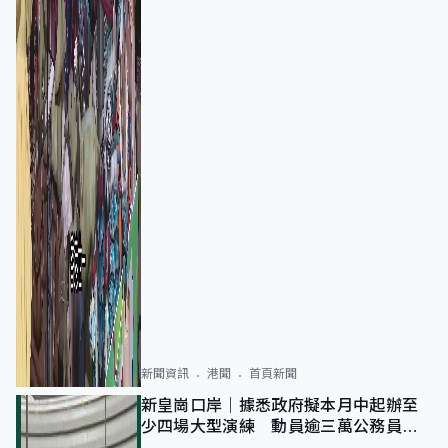
新聞資訊
港聞
首頁新聞
新皇崗口岸｜據悉政府擬本月中起辦至
少四場大型演練 動員逾三萬公務員人
次測試