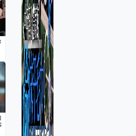
忠
判
劣