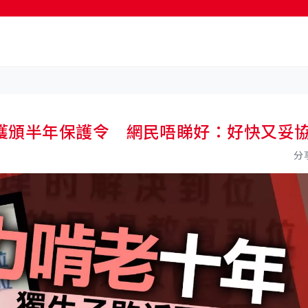
按輸入鍵開始搜尋
獲頒半年保護令 網民唔睇好：好快又妥
分