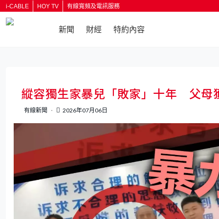
i-CABLE
HOY TV
有線寬頻及電訊服務
新聞
財經
特約內容
返回
縱容獨生家暴兒「敗家」十年 父母
有線新聞
2026年07月06日