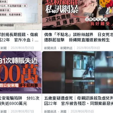
解剖揭長期捱餓、傷痕
偶像「不點名」談粉絲越界 日女死
22年 官斥冷血：同
遭群起狙擊 掛繩開直播道歉後輕生
2026年08月05日
2026年08月06日
頁新聞
新聞資訊
新聞熱話
公安電騙陷阱 分81次
五歲童疑遭虐死｜母親認誤殺及虐兒
失近6900萬元
囚22年 官斥被告殘忍、同類案最惡
2026年08月07日
2026年08月05日
頁新聞
新聞資訊
港聞