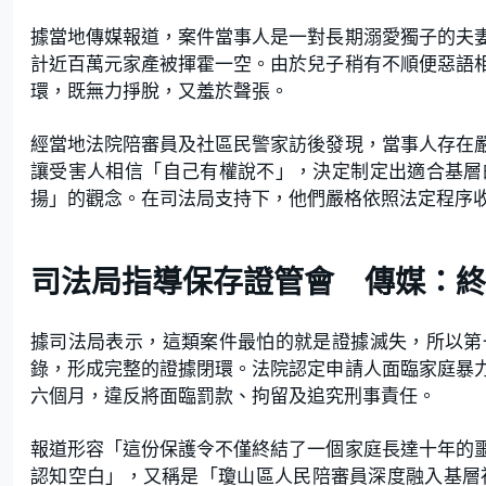
據當地傳媒報道，案件當事人是一對長期溺愛獨子的夫
計近百萬元家產被揮霍一空。由於兒子稍有不順便惡語
環，既無力掙脫，又羞於聲張。
經當地法院陪審員及社區民警家訪後發現，當事人存在
讓受害人相信「自己有權說不」，決定制定出適合基層
揚」的觀念。在司法局支持下，他們嚴格依照法定程序
司法局指導保存證管會 傳媒：終
據司法局表示，這類案件最怕的就是證據滅失，所以第
錄，形成完整的證據閉環。法院認定申請人面臨家庭暴
六個月，違反將面臨罰款、拘留及追究刑事責任。
報道形容「這份保護令不僅終結了一個家庭長達十年的
認知空白」，又稱是「瓊山區人民陪審員深度融入基層