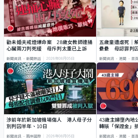
勸未婚夫戒煙爆命案 28歲女教師連捅
五歲童遭虐死｜
心臟兩刀判死緩 母斥判太重已上訴
纍纍 母認罪判囚
類案最惡劣
2026年08月05日
新聞資訊
新聞熱話
新聞資訊
港聞
首
涉前年於新加坡機場傷人 港人母子分
43歲主婦墮內地
別判囚半年、10日
轉賬「保證金」損
2026年08月05日
新聞資訊
兩岸國際
新聞資訊
港聞
首