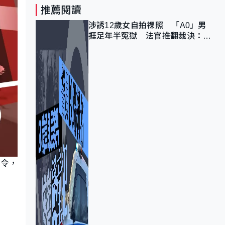
推薦閱讀
涉誘12歲女自拍祼照 「A0」男
捱足年半冤獄 法官推翻裁決：抄
錯標點
護令，