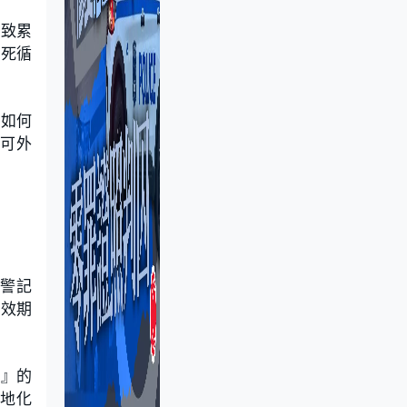
導致累
的死循
於如何
可外
警記
有效期
用』的
就地化