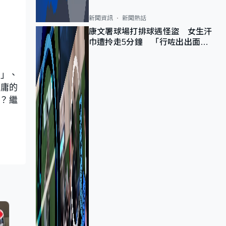
新聞資訊
新聞熱話
康文署球場打排球遇怪盜 女生汗
巾遭拎走5分鐘 「行咗出出面唔
知做乜」
題」、
平庸的
？繼