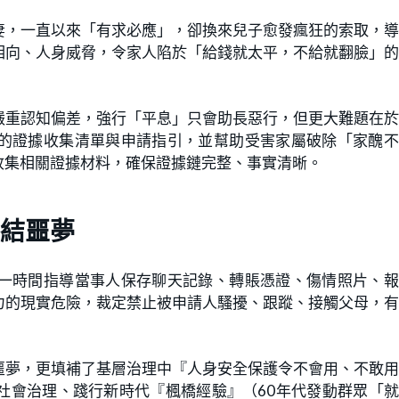
妻，一直以來「有求必應」，卻換來兒子愈發瘋狂的索取，
相向、人身威脅，令家人陷於「給錢就太平，不給就翻臉」
嚴重認知偏差，強行「平息」只會助長惡行，但更大難題在
的證據收集清單與申請指引，並幫助受害家屬破除「家醜不
收集相關證據材料，確保證據鏈完整、事實清晰。
結噩夢
一時間指導當事人保存聊天記錄、轉賬憑證、傷情照片、報
力的現實危險，裁定禁止被申請人騷擾、跟蹤、接觸父母，
噩夢，更填補了基層治理中『人身安全保護令不會用、不敢
社會治理、踐行新時代『楓橋經驗』（60年代發動群眾「