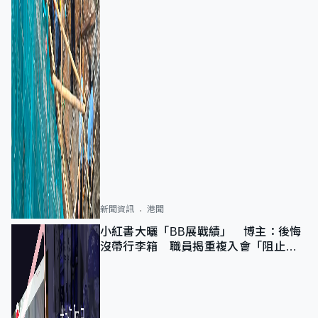
新聞資訊
港聞
小紅書大曬「BB展戰績」 博主：後悔
沒帶行李箱 職員揭重複入會「阻止唔
到」