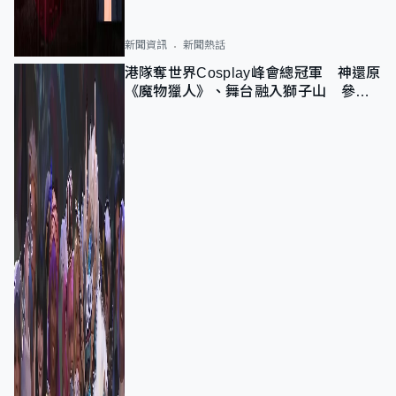
新聞資訊
新聞熱話
港隊奪世界Cosplay峰會總冠軍 神還原
《魔物獵人》、舞台融入獅子山 參賽
者：讓大家認識香港