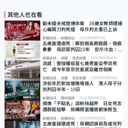
其他人也在看
勸未婚夫戒煙爆命案 28歲女教師連捅
心臟兩刀判死緩 母斥判太重已上訴
2026年08月05日
新聞資訊
新聞熱話
五歲童遭虐死｜解剖揭長期捱餓、傷痕
纍纍 母認罪判囚22年 官斥冷血：同
類案最惡劣
2026年08月05日
新聞資訊
港聞
首頁新聞
流感｜曾接種疫苗七歲男童染甲流死
亡 成今年首宗兒童感染離世個案
2026年08月04日
新聞資訊
港聞
首頁新聞
涉前年於新加坡機場傷人 港人母子分
別判囚半年、10日
2026年08月05日
新聞資訊
兩岸國際
偶像「不點名」談粉絲越界 日女死忠
遭群起狙擊 掛繩開直播道歉後輕生
2026年08月06日
新聞資訊
新聞熱話
五歲童疑遭虐死｜母親認誤殺及虐兒判