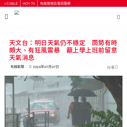
i-CABLE
HOY TV
有線寬頻及電訊服務
返回
天文台：明日天氣仍不穩定 雨勢有時
按輸入鍵開始搜尋
頗大、有狂風雷暴 籲上學上班前留意
天氣消息
有線新聞
2026年07月07日
分享