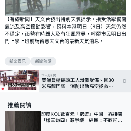
【有線新聞】天文台發出特別天氣提示，指受活躍偏南
氣流及高空擾動影響，預料本港明日（8日）天氣仍然
不穩定，雨勢有時頗大及有狂風雷暴，呼籲市民明日出
門上學上班前請留意天文台的最新天氣消息。
新聞資訊
新聞熱話
下一則新聞
葵涌貨櫃碼頭工人滑倒受傷、困30
米高龍門架 消防出動高空拯救專
隊救回地面
推薦閱讀
印度KOL數百元「窮遊」中國 靠接濟
「嫌三嫌四」惹爭議 網民：不歡迎劣
質旅客