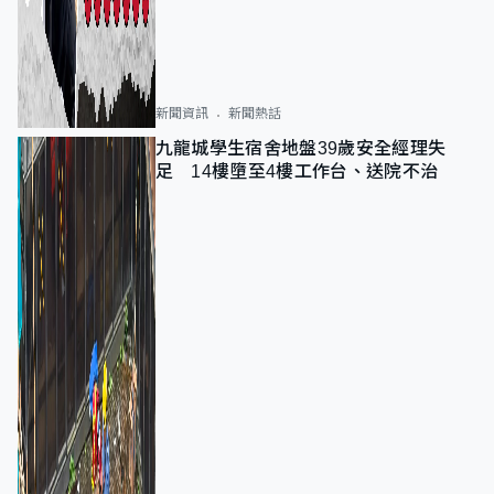
新聞資訊
新聞熱話
九龍城學生宿舍地盤39歲安全經理失
足 14樓墮至4樓工作台、送院不治