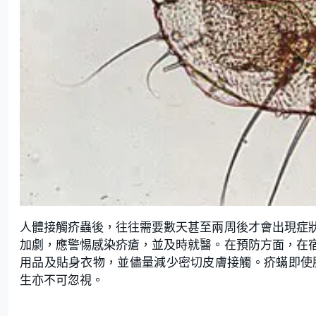
人體接觸疥蟲後，往往需要數天甚至兩周後才會出現症
加劇，應警惕感染疥瘡，並及時就醫。在預防方面，在
用品及貼身衣物，並儘量減少密切皮膚接觸。疥蟎即使
生亦不可忽視。