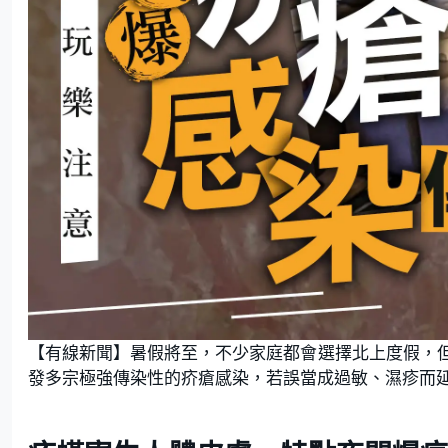
【有線新聞】暑假將至，不少家庭都會選擇北上度假，
發多宗極強傳染性的疥瘡感染，若誤當成過敏、濕疹而