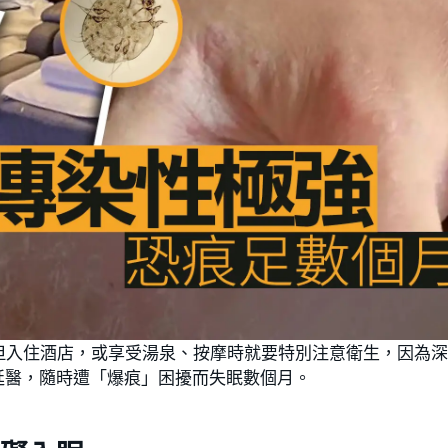
但入住酒店，或享受湯泉、按摩時就要特別注意衛生，因為
延醫，隨時遭「爆痕」困擾而失眠數個月。