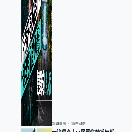
新聞資訊
兩岸國際
一線搜查｜市民買教練堂失近