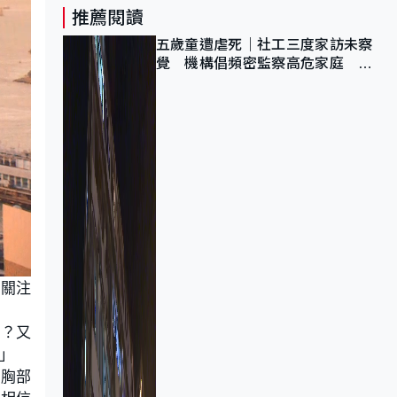
推薦閱讀
五歲童遭虐死｜社工三度家訪未察
覺 機構倡頻密監察高危家庭 管
浩鳴籲加強跨部門協作
員關注
行？又
」
說胸部