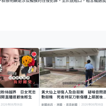
下就很明顯是涉及觸摸的性侵犯罪。至於說粗口，粗言穢語
談粉絲越界 日女死忠
黃大仙上邨傷人及自殺案 疑噪音問
繩開直播道歉後輕生
動殺機 死者持菜刀斬傷樓上鄰居後
斃
2026年08月06日
2026年08月08日
新聞資訊
港聞
首頁新聞