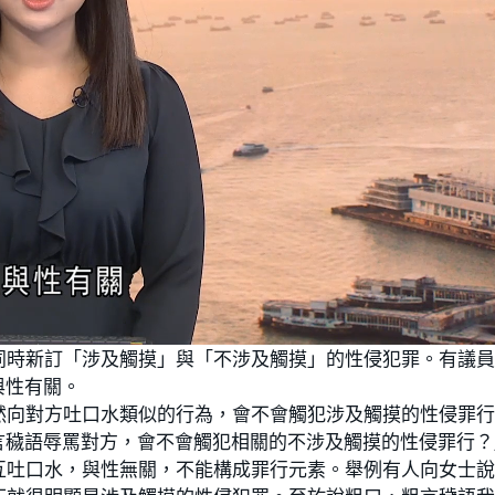
同時新訂「涉及觸摸」與「不涉及觸摸」的性侵犯罪。有議
與性有關。
然向對方吐口水類似的行為，會不會觸犯涉及觸摸的性侵罪
言穢語辱罵對方，會不會觸犯相關的不涉及觸摸的性侵罪行？
互吐口水，與性無關，不能構成罪行元素。舉例有人向女士