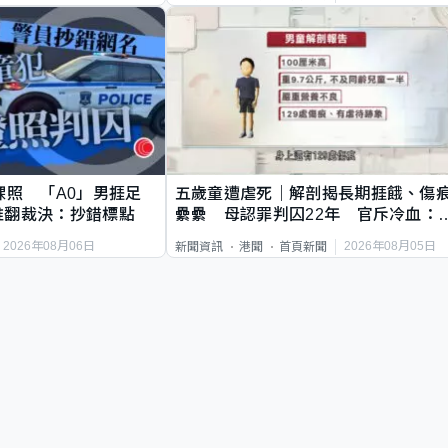
祼照 「A0」男捱足
五歲童遭虐死｜解剖揭長期捱餓、傷
推翻裁決：抄錯標點
纍纍 母認罪判囚22年 官斥冷血：
類案最惡劣
2026年08月06日
2026年08月05日
新聞資訊
港聞
首頁新聞