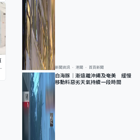
痕
同
新聞資訊
港聞
首頁新聞
白海豚｜漸遠離沖繩及奄美 緩慢
移動料惡劣天氣持續一段時間