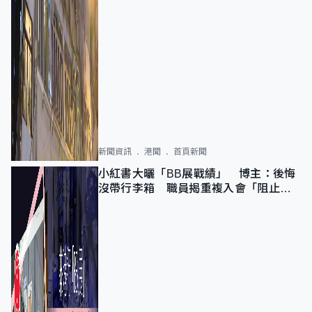
新聞資訊
港聞
首頁新聞
小紅書大曬「BB展戰績」 博主：後悔
沒帶行李箱 職員揭重複入會「阻止唔
到」