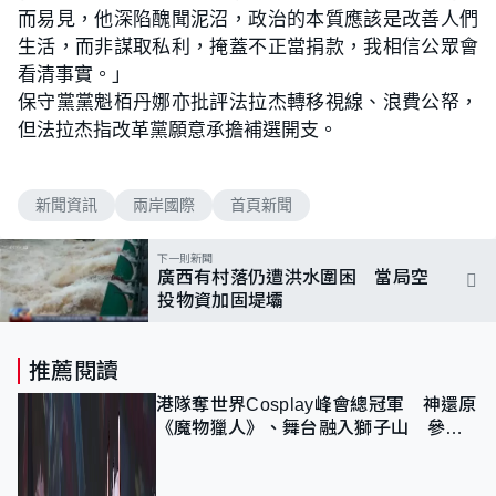
而易見，他深陷醜聞泥沼，政治的本質應該是改善人們
生活，而非謀取私利，掩蓋不正當捐款，我相信公眾會
看清事實。」
保守黨黨魁栢丹娜亦批評法拉杰轉移視線、浪費公帑，
但法拉杰指改革黨願意承擔補選開支。
新聞資訊
兩岸國際
首頁新聞
下一則新聞
廣西有村落仍遭洪水圍困 當局空
投物資加固堤壩
推薦閱讀
港隊奪世界Cosplay峰會總冠軍 神還原
《魔物獵人》、舞台融入獅子山 參賽
者：讓大家認識香港