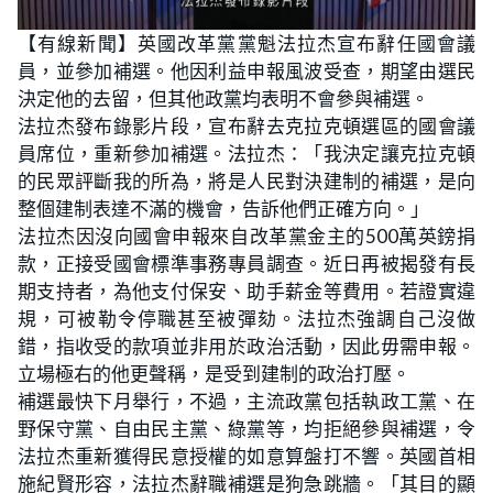
【有線新聞】英國改革黨黨魁法拉杰宣布辭任國會議
員，並參加補選。他因利益申報風波受查，期望由選民
決定他的去留，但其他政黨均表明不會參與補選。
法拉杰發布錄影片段，宣布辭去克拉克頓選區的國會議
員席位，重新參加補選。法拉杰：「我決定讓克拉克頓
的民眾評斷我的所為，將是人民對決建制的補選，是向
整個建制表達不滿的機會，告訴他們正確方向。」
法拉杰因沒向國會申報來自改革黨金主的500萬英鎊捐
款，正接受國會標準事務專員調查。近日再被揭發有長
期支持者，為他支付保安、助手薪金等費用。若證實違
規，可被勒令停職甚至被彈劾。法拉杰強調自己沒做
錯，指收受的款項並非用於政治活動，因此毋需申報。
立場極右的他更聲稱，是受到建制的政治打壓。
補選最快下月舉行，不過，主流政黨包括執政工黨、在
野保守黨、自由民主黨、綠黨等，均拒絕參與補選，令
法拉杰重新獲得民意授權的如意算盤打不響。英國首相
施紀賢形容，法拉杰辭職補選是狗急跳牆。「其目的顯