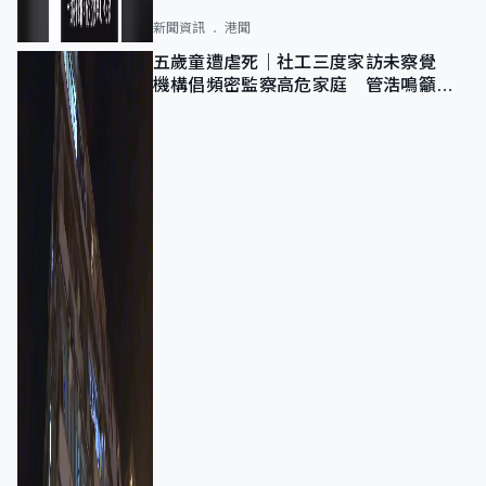
新聞資訊
港聞
五歲童遭虐死｜社工三度家訪未察覺
機構倡頻密監察高危家庭 管浩鳴籲加
強跨部門協作