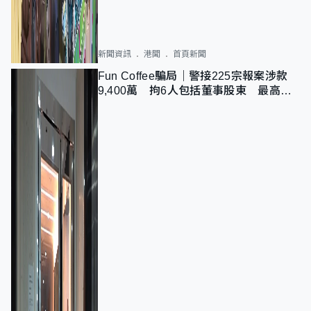
新聞資訊
港聞
首頁新聞
Fun Coffee騙局｜警接225宗報案涉款
9,400萬 拘6人包括董事股東 最高金
額一宗涉近千萬