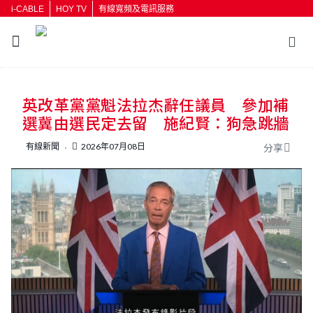
i-CABLE
HOY TV
有線寬頻及電訊服務
返回
英改革黨黨魁法拉杰辭任議員 參加補
按輸入鍵開始搜尋
選冀由選民定去留 施紀賢：狗急跳牆
有線新聞
2026年07月08日
分享