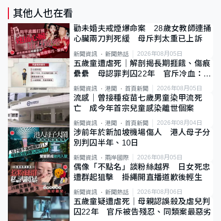
其他人也在看
勸未婚夫戒煙爆命案 28歲女教師連捅
心臟兩刀判死緩 母斥判太重已上訴
2026年08月05日
新聞資訊
新聞熱話
五歲童遭虐死｜解剖揭長期捱餓、傷痕
纍纍 母認罪判囚22年 官斥冷血：同
類案最惡劣
2026年08月05日
新聞資訊
港聞
首頁新聞
流感｜曾接種疫苗七歲男童染甲流死
亡 成今年首宗兒童感染離世個案
2026年08月04日
新聞資訊
港聞
首頁新聞
涉前年於新加坡機場傷人 港人母子分
別判囚半年、10日
2026年08月05日
新聞資訊
兩岸國際
偶像「不點名」談粉絲越界 日女死忠
遭群起狙擊 掛繩開直播道歉後輕生
2026年08月06日
新聞資訊
新聞熱話
五歲童疑遭虐死｜母親認誤殺及虐兒判
囚22年 官斥被告殘忍、同類案最惡劣