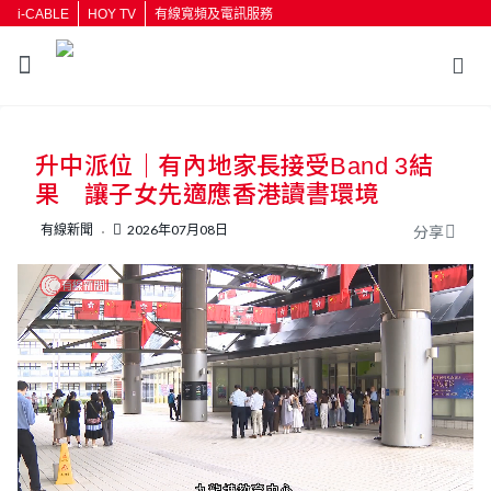
i-CABLE
HOY TV
有線寬頻及電訊服務
返回
升中派位｜有內地家長接受Band 3結
按輸入鍵開始搜尋
果 讓子女先適應香港讀書環境
有線新聞
2026年07月08日
分享