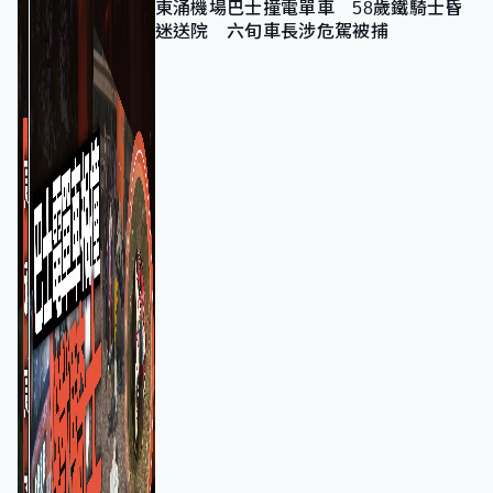
東涌機場巴士撞電單車 58歲鐵騎士昏
迷送院 六旬車長涉危駕被捕