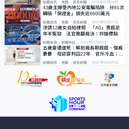
2026年08月08日
新聞資訊
港聞
首頁新聞
43歲主婦墮內地公安電騙陷阱 分81次
轉賬「保證金」損失近6900萬元
2026年08月07日
新聞資訊
港聞
首頁新聞
涉誘12歲女自拍祼照 「A0」男捱足
年半冤獄 法官推翻裁決：抄錯標點
2026年08月06日
新聞資訊
新聞熱話
五歲童遭虐死｜解剖揭長期捱餓、傷痕
纍纍 母認罪判囚22年 官斥冷血：同
類案最惡劣
2026年08月05日
新聞資訊
港聞
首頁新聞