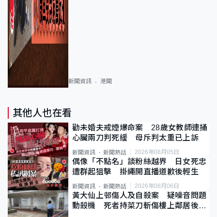
新聞資訊
港聞
其他人也在看
勸未婚夫戒煙爆命案 28歲女教師連捅
心臟兩刀判死緩 母斥判太重已上訴
2026年08月05日
新聞資訊
新聞熱話
偶像「不點名」談粉絲越界 日女死忠
遭群起狙擊 掛繩開直播道歉後輕生
2026年08月06日
新聞資訊
新聞熱話
黃大仙上邨傷人及自殺案 疑噪音問題
動殺機 死者持菜刀斬傷樓上鄰居後墮
斃