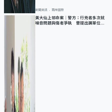
新聞資訊
兩岸國際
黃大仙上邨命案｜警方：行兇者多次就
噪音問題與傷者爭執 曾提出調單位已
獲批