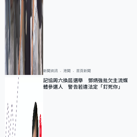
新聞資訊
港聞
首頁新聞
記協周六換屆選舉 鄧炳強批欠主流媒
體參選人 警告若違法定「釘死你」