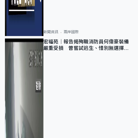
新聞資訊
兩岸國際
宏福苑｜報告揭殉職消防員何偉豪裝備
嚴重受損 曾嘗試逃生、惜別無選擇下
棄裝備墮樓