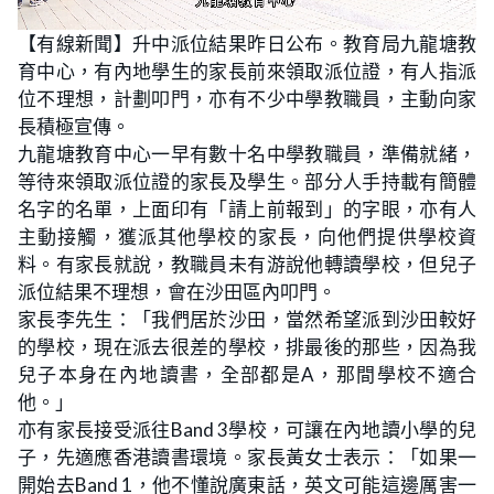
L
U
o
n
【有線新聞】升中派位結果昨日公布。教育局九龍塘教
a
m
d
u
育中心，有內地學生的家長前來領取派位證，有人指派
e
t
d
e
:
位不理想，計劃叩門，亦有不少中學教職員，主動向家
3
7
長積極宣傳。
.
1
九龍塘教育中心一早有數十名中學教職員，準備就緒，
9
%
等待來領取派位證的家長及學生。部分人手持載有簡體
名字的名單，上面印有「請上前報到」的字眼，亦有人
主動接觸，獲派其他學校的家長，向他們提供學校資
料。有家長就說，教職員未有游說他轉讀學校，但兒子
派位結果不理想，會在沙田區內叩門。
家長李先生：「我們居於沙田，當然希望派到沙田較好
的學校，現在派去很差的學校，排最後的那些，因為我
兒子本身在內地讀書，全部都是A，那間學校不適合
他。」
亦有家長接受派往Band 3學校，可讓在內地讀小學的兒
子，先適應香港讀書環境。家長黃女士表示：「如果一
開始去Band 1，他不懂說廣東話，英文可能這邊厲害一