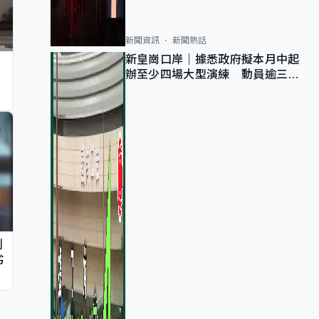
新聞資訊
新聞熱話
新皇崗口岸｜據悉政府擬本月中起
辦至少四場大型演練 動員逾三萬
公務員人次測試
判
劣