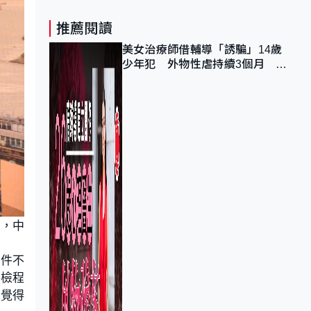
推薦閱讀
美女治療師借輔導「誘騙」14歲
少年犯 外物性虐持續3個月 受
害者母：要保護其他人
查，中
事件不
活檢程
們覺得