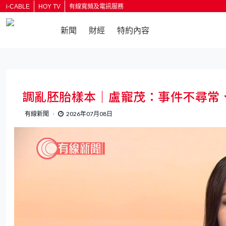
i-CABLE
HOY TV
有線寬頻及電訊服務
新聞
財經
特約內容
調亂胚胎樣本｜盧寵茂：事件不尋常
有線新聞
2026年07月08日