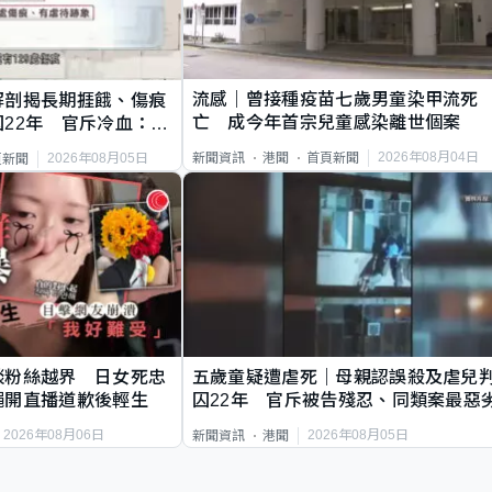
流感｜曾接種疫苗七歲男童染甲流死
解剖揭長期捱餓、傷痕
亡 成今年首宗兒童感染離世個案
22年 官斥冷血：同
2026年08月04日
新聞資訊
港聞
首頁新聞
2026年08月05日
頁新聞
談粉絲越界 日女死忠
五歲童疑遭虐死｜母親認誤殺及虐兒
繩開直播道歉後輕生
囚22年 官斥被告殘忍、同類案最惡
2026年08月06日
2026年08月05日
新聞資訊
港聞