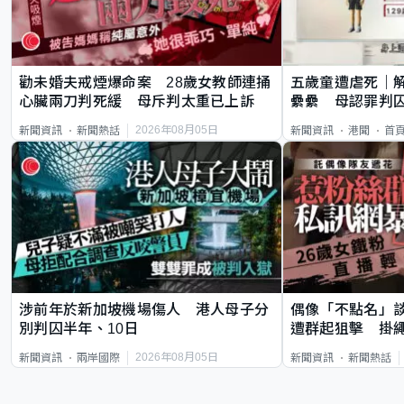
勸未婚夫戒煙爆命案 28歲女教師連捅
五歲童遭虐死｜
心臟兩刀判死緩 母斥判太重已上訴
纍纍 母認罪判囚
類案最惡劣
2026年08月05日
新聞資訊
新聞熱話
新聞資訊
港聞
首
涉前年於新加坡機場傷人 港人母子分
偶像「不點名」
別判囚半年、10日
遭群起狙擊 掛
2026年08月05日
新聞資訊
兩岸國際
新聞資訊
新聞熱話