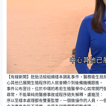
L
U
o
n
【有線新聞】胚胎活檢組織樣本調亂事件，醫務衞生局
a
m
d
u
e
t
心其他已展開生殖程序的人就會轉介到後備機構跟進。
d
e
:
事件公布翌日，位於中環的希愈生殖醫學中心如常開門
1
8
.
尋常，不能單純用醫療事故或程序過失解釋。盧寵茂：
7
5
序以至樣本處理都有雙重監管，一個做操作的人員，一
%