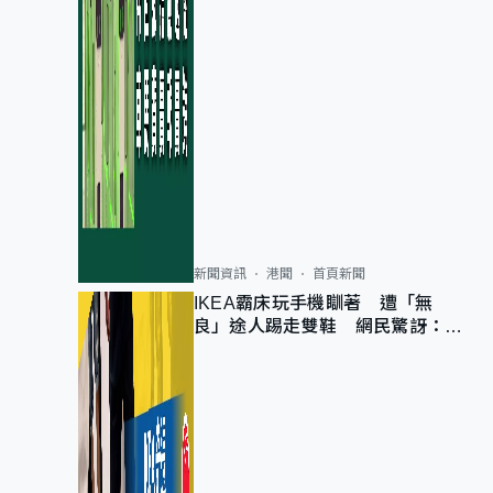
新聞資訊
港聞
首頁新聞
IKEA霸床玩手機瞓著 遭「無
良」途人踢走雙鞋 網民驚訝：冇
著襪咁盡！？