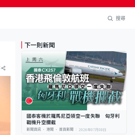
搜尋
下一則新聞
享
國泰客機於羅馬尼亞領空一度失聯 匈牙利
戰機升空攔截
2026年07月08日
新聞資訊
港聞
首頁新聞