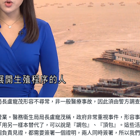
局長盧寵茂形容不尋常，非一般醫療事故，因此須由警方調
營業。醫務衞生局局長盧寵茂稱，政府非常重視事件，形容
「用另一樣本替代了，可以說是『調包』、『頂包』。這些
個負責見證，都需要簽署一個證明，兩人同時簽署，所以我