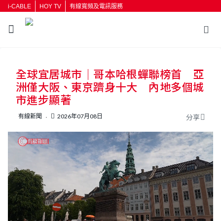
i-CABLE
HOY TV
有線寬頻及電訊服務
返回
全球宜居城市｜哥本哈根蟬聯榜首 亞
按輸入鍵開始搜尋
洲僅大阪、東京躋身十大 內地多個城
市進步顯著
有線新聞
2026年07月08日
分享