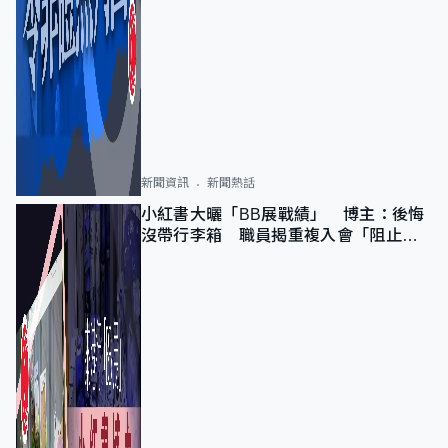
新聞資訊
新聞熱話
小紅書大曬「BB展戰績」 博主：後悔
沒帶行李箱 職員揭重複入會「阻止唔
到」