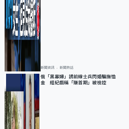
新聞資訊
新聞熱話
俄「黑寡婦」誘前線士兵閃婚騙撫恤
金 經紀戲稱「賺首期」被檢控