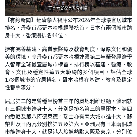
L
U
o
n
【有線新聞】經濟學人智庫公布2026年全球最宜居城市
a
m
d
u
排名，丹麥首都哥本哈根蟬聯榜首，日本有兩個城市躋
e
t
d
e
:
身十大，香港則排名44位。
2
6
.
擁有完善基建、高質素醫療及教育制度，深厚文化和優
8
3
美的環境，令丹麥首都哥本哈根連續第二年榮登經濟學
%
人智庫全球最宜居城市榜首。排行榜以基建、醫療、教
育、文化及穩定性這五大範疇的多個項目，評估全球
173個城市的宜居排名，哥本哈根在基建、教育及穩定
性都拿滿分。
屈居第二的是曾穩坐榜首三年的奧地利維也納。澳洲就
有三個城市躋身十大，分別是排名第三的墨爾本、第四
的悉尼及第八阿德萊德。瑞士亦有兩大城市進十大，蘇
黎世及日內瓦分別排第五及第六。亞洲只有日本兩個城
市能躋身十大，就是港人旅遊熱點大阪及東京，分別位