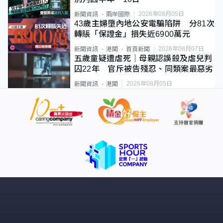
2026年08月05日
新聞資訊
兩岸國際
43歲主婦墮內地公安電騙陷阱 分81次
轉賬「保證金」損失近6900萬元
2026年08月07日
新聞資訊
港聞
首頁新聞
五歲童疑遭虐死｜母親認誤殺及虐兒判
囚22年 官斥被告殘忍、同類案最惡劣
2026年08月05日
新聞資訊
港聞