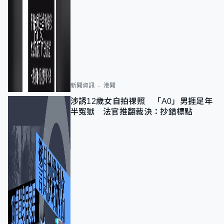
新聞資訊
港聞
涉誘12歲女自拍祼照 「A0」男捱足年
半冤獄 法官推翻裁決：抄錯標點