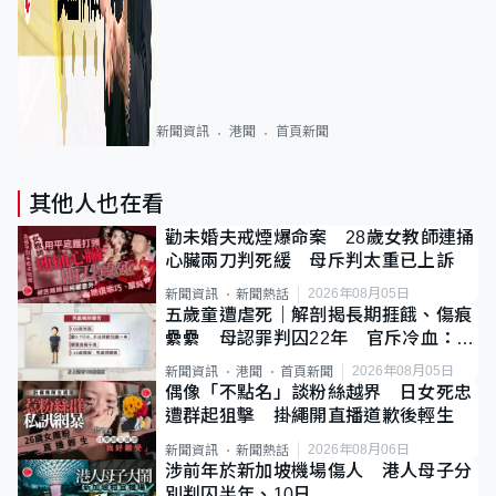
新聞資訊
港聞
首頁新聞
其他人也在看
勸未婚夫戒煙爆命案 28歲女教師連捅
心臟兩刀判死緩 母斥判太重已上訴
2026年08月05日
新聞資訊
新聞熱話
五歲童遭虐死｜解剖揭長期捱餓、傷痕
纍纍 母認罪判囚22年 官斥冷血：同
類案最惡劣
2026年08月05日
新聞資訊
港聞
首頁新聞
偶像「不點名」談粉絲越界 日女死忠
遭群起狙擊 掛繩開直播道歉後輕生
2026年08月06日
新聞資訊
新聞熱話
涉前年於新加坡機場傷人 港人母子分
別判囚半年、10日