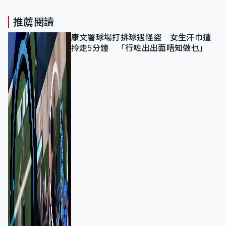
推薦閱讀
康文署球場打排球遇怪盜 女生汗巾遭
拎走5分鐘 「行咗出出面唔知做乜」