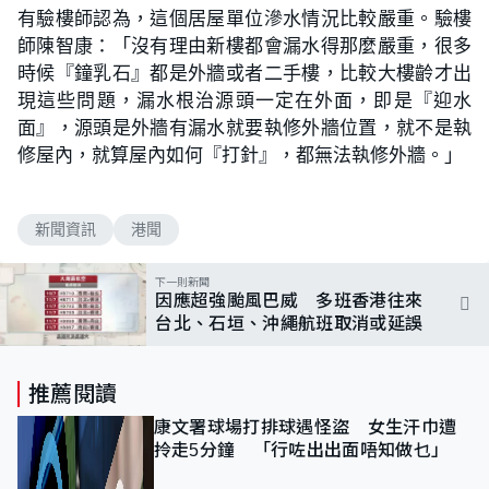
有驗樓師認為，這個居屋單位滲水情況比較嚴重。驗樓
師陳智康：「沒有理由新樓都會漏水得那麼嚴重，很多
時候『鐘乳石』都是外牆或者二手樓，比較大樓齡才出
現這些問題，漏水根治源頭一定在外面，即是『迎水
面』，源頭是外牆有漏水就要執修外牆位置，就不是執
修屋內，就算屋內如何『打針』，都無法執修外牆。」
新聞資訊
港聞
下一則新聞
因應超強颱風巴威 多班香港往來
台北、石垣、沖繩航班取消或延誤
推薦閱讀
康文署球場打排球遇怪盜 女生汗巾遭
拎走5分鐘 「行咗出出面唔知做乜」