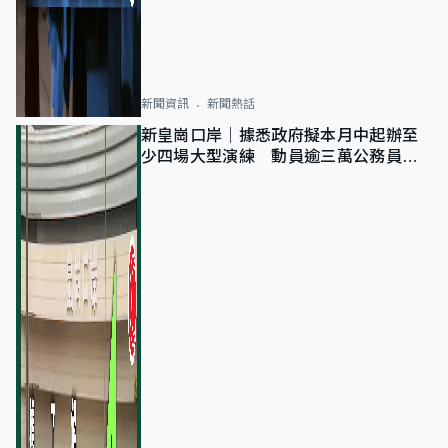
新聞資訊
新聞熱話
新皇崗口岸｜據悉政府擬本月中起辦至
少四場大型演練 動員逾三萬公務員人
次測試