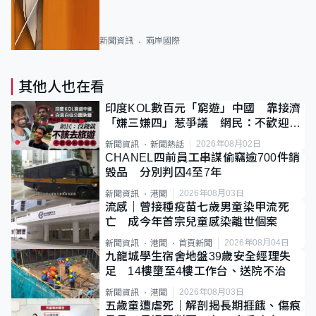
新聞資訊
兩岸國際
其他人也在看
印度KOL數百元「窮遊」中國 靠接濟
「嫌三嫌四」惹爭議 網民：不歡迎劣
質旅客
2026年08月02日
新聞資訊
新聞熱話
CHANEL四前員工串謀偷竊逾700件銷
毀品 分別判囚4至7年
2026年08月03日
新聞資訊
港聞
流感｜曾接種疫苗七歲男童染甲流死
亡 成今年首宗兒童感染離世個案
2026年08月04日
新聞資訊
港聞
首頁新聞
九龍城學生宿舍地盤39歲安全經理失
足 14樓墮至4樓工作台、送院不治
2026年08月03日
新聞資訊
港聞
五歲童遭虐死｜解剖揭長期捱餓、傷痕