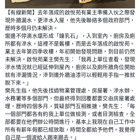
【有線新聞】去年落成的啟悅苑有業主準備入伙之際發
現外牆漏水，更滲水入屋，他先後聯絡多個政府部門，
歷時多個月仍未解決。
窗邊不停滴水還形成「鐘乳石」，入到室內，廚房及廁
所都有滲水，這裡不是舊樓，而是去年落成的啟悅苑。
業主去年第四季收樓，年初開始發現問題，到目前仍然
未解決。啟悅苑業主樊先生：「我再上單位查看，發現
滲水情況就已經延伸到屋內，廚房以及廁所牆角位開始
就有滲漏情況，滲到連外牆油漆可以輕輕用手指一推就
脫下來。」
樊先生指，他先後找過物業管理處、房屋署、滲水辦、
水務署等多個部門，但最終得到回覆都要交由房屋署處
理，歷時四個多月，質疑部門互相推搪。樊先生：「每
一個部門都各有約我上單位做檢測，或者目測檢查，全
部都要在他們辦公時間進行，基本上我現在自己工作中
所有有薪年假都已經放取，時間全都給予他們。我覺得
自己是一個波給人踢來踢去。」