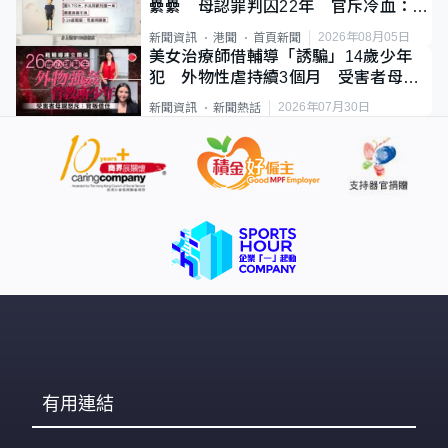
纍纍 母認罪判囚22年 官斥冷血：同
類案最惡劣
2026年08月05日
新聞資訊
港聞
首頁新聞
美女治療師借輔導「誘騙」14歲少年
犯 外物性虐持續3個月 受害者母：
要保護其他人
2026年07月30日
新聞資訊
新聞熱話
有用連結