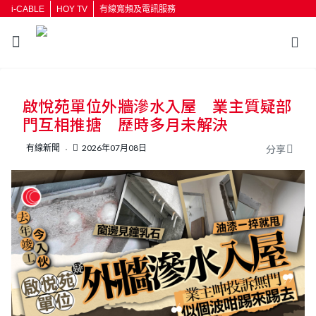
i-CABLE
HOY TV
有線寬頻及電訊服務
返回
啟悅苑單位外牆滲水入屋 業主質疑部
按輸入鍵開始搜尋
門互相推搪 歷時多月未解決
有線新聞
2026年07月08日
分享