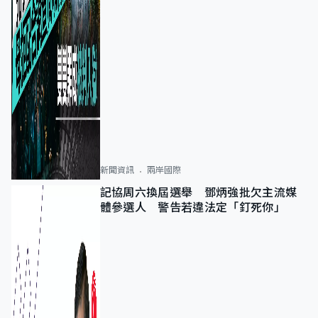
新聞資訊
兩岸國際
記協周六換屆選舉 鄧炳強批欠主流媒
體參選人 警告若違法定「釘死你」