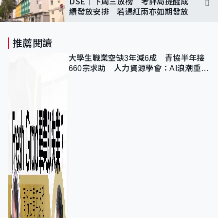
DSE｜下周三放榜 考評局提醒成
績發放安排 若遇紅雨亦如期發放
推薦閱讀
大學生職業空缺3年減6成 青協半年接
660宗求助 人力資源學會：AI浪潮重整
職位需求