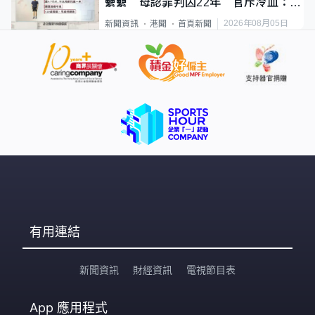
纍纍 母認罪判囚22年 官斥冷血：同
類案最惡劣
2026年08月05日
新聞資訊
港聞
首頁新聞
有用連結
新聞資訊
財經資訊
電視節目表
App
應用程式