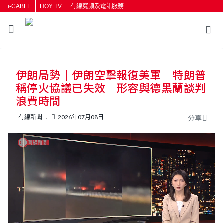
i-CABLE
HOY TV
有線寬頻及電訊服務
返回
伊朗局勢｜伊朗空擊報復美軍 特朗普
按輸入鍵開始搜尋
稱停火協議已失效 形容與德黑蘭談判
浪費時間
有線新聞
2026年07月08日
分享