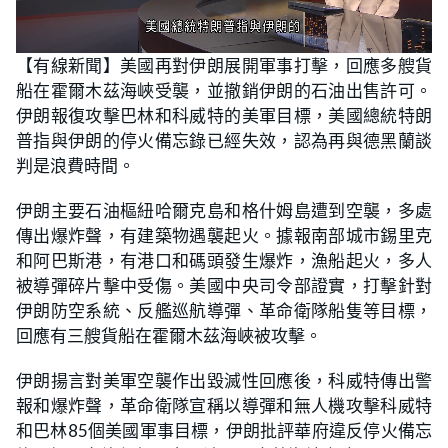
L
U
o
n
【有線新聞】美國再對伊朗展開軍事打擊，回應多艘貨
a
m
d
u
船在霍爾木茲海峽受襲，並撤銷伊朗的石油出售許可。
e
t
d
e
:
伊朗報復攻擊巴林和科威特的美軍目標，美國總統特朗
2
0
普指與伊朗的停火備忘錄已經失效，認為再與德黑蘭談
.
9
判是浪費時間。
3
%
伊朗主要石油樞紐哈爾克島和格什姆島遭到空襲，多處
傳出爆炸聲，有建築物遇襲起火。據報南部城市錫里克
和阿巴斯港，有港口和碼頭發生爆炸，漁船起火，多人
被導彈碎片擊中受傷。美國中央司令部證實，打擊針對
伊朗防空系統、反艦巡航導彈、革命衛隊船隻等目標，
回應有三艘貨船在霍爾木茲海峽被攻擊。
伊朗揚言對美軍空襲作出毀滅性回應後，科威特傳出警
報和爆炸聲，革命衛隊宣稱以導彈和無人機攻擊科威特
和巴林85個美國軍事目標，伊朗批評華府違反停火備忘