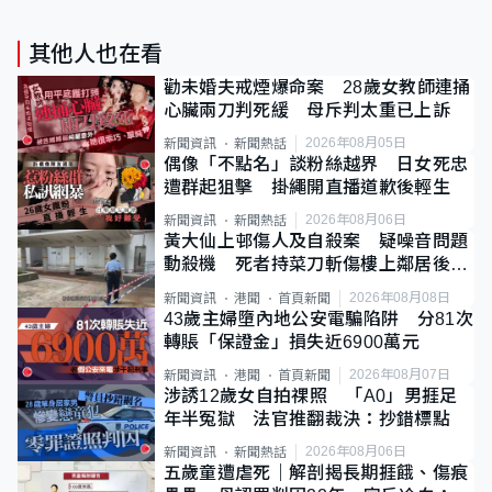
其他人也在看
勸未婚夫戒煙爆命案 28歲女教師連捅
心臟兩刀判死緩 母斥判太重已上訴
2026年08月05日
新聞資訊
新聞熱話
偶像「不點名」談粉絲越界 日女死忠
遭群起狙擊 掛繩開直播道歉後輕生
2026年08月06日
新聞資訊
新聞熱話
黃大仙上邨傷人及自殺案 疑噪音問題
動殺機 死者持菜刀斬傷樓上鄰居後墮
斃
2026年08月08日
新聞資訊
港聞
首頁新聞
43歲主婦墮內地公安電騙陷阱 分81次
轉賬「保證金」損失近6900萬元
2026年08月07日
新聞資訊
港聞
首頁新聞
涉誘12歲女自拍祼照 「A0」男捱足
年半冤獄 法官推翻裁決：抄錯標點
2026年08月06日
新聞資訊
新聞熱話
五歲童遭虐死｜解剖揭長期捱餓、傷痕