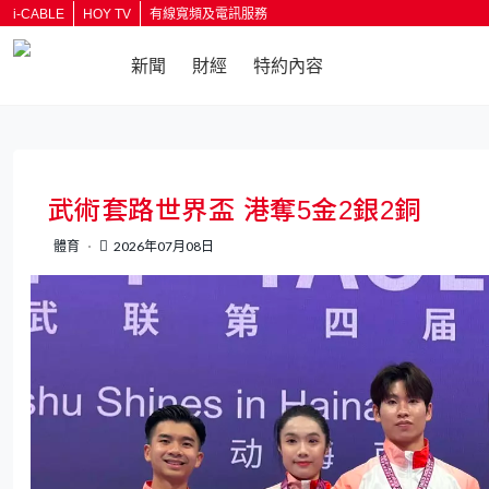
i-CABLE
HOY TV
有線寬頻及電訊服務
新聞
財經
特約內容
武術套路世界盃 港奪5金2銀2銅
體育
2026年07月08日