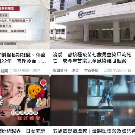
流感｜曾接種疫苗七歲男童染甲流死
解剖揭長期捱餓、傷痕
亡 成今年首宗兒童感染離世個案
22年 官斥冷血：同
2026年08月04日
新聞資訊
港聞
首頁新聞
2026年08月05日
頁新聞
談粉絲越界 日女死忠
五歲童疑遭虐死｜母親認誤殺及虐兒