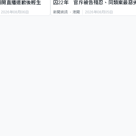
繩開直播道歉後輕生
囚22年 官斥被告殘忍、同類案最惡
2026年08月06日
2026年08月05日
新聞資訊
港聞