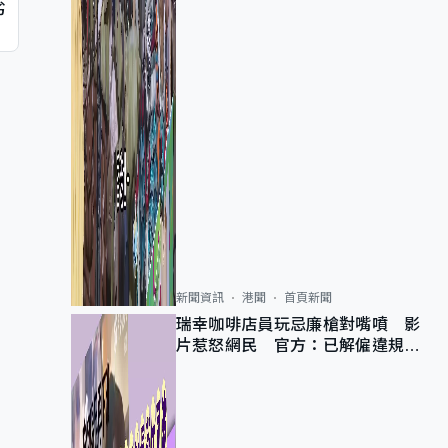
劣
新聞資訊
港聞
首頁新聞
瑞幸咖啡店員玩忌廉槍對嘴噴 影
片惹怒網民 官方：已解僱違規員
工