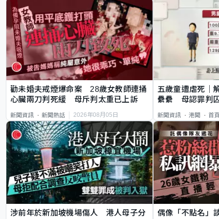
勸未婚夫戒煙爆命案 28歲女教師連捅
五歲童遭虐死｜
心臟兩刀判死緩 母斥判太重已上訴
纍纍 母認罪判囚
類案最惡劣
2026年08月05日
新聞資訊
新聞熱話
新聞資訊
港聞
首
涉前年於新加坡機場傷人 港人母子分
偶像「不點名」