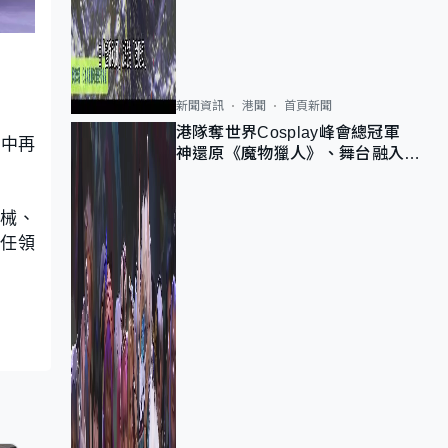
新聞資訊
港聞
首頁新聞
港隊奪世界Cosplay峰會總冠軍
目中再
神還原《魔物獵人》、舞台融入獅
子山 參賽者：讓大家認識香港
器械、
擔任領