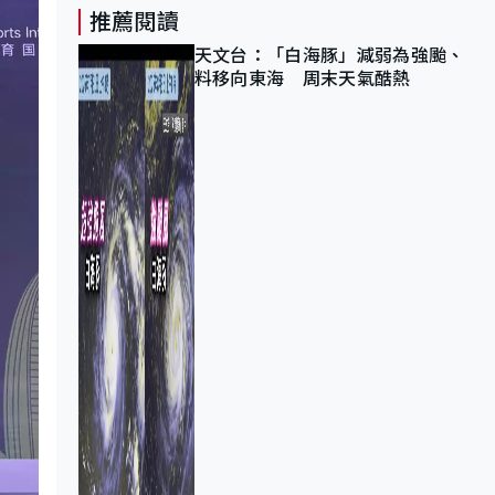
推薦閱讀
天文台：「白海豚」減弱為強颱、
料移向東海 周末天氣酷熱