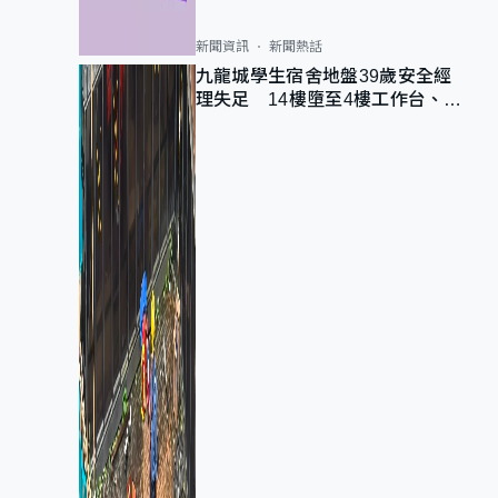
新聞資訊
新聞熱話
九龍城學生宿舍地盤39歲安全經
理失足 14樓墮至4樓工作台、送
院不治