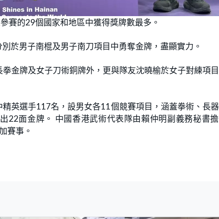
是參賽的29個國家和地區中獲得獎牌數最多。
分別於男子南棍及男子南刀項目中勇奪金牌，盡顯實力。
長拳金牌及女子刀術銅牌外，更與隊友沈曉榆於女子對練項
中精英選手117名，設男女各11個競賽項目，涵蓋拳術、長
出22面金牌。 中國香港武術代表隊由賴仲明副義務秘書
加賽事。