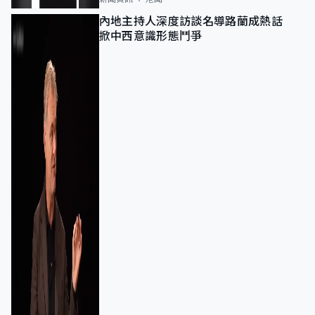
內地主持人深度訪談名導路蘭成熱話
掀中西意識形態鬥爭