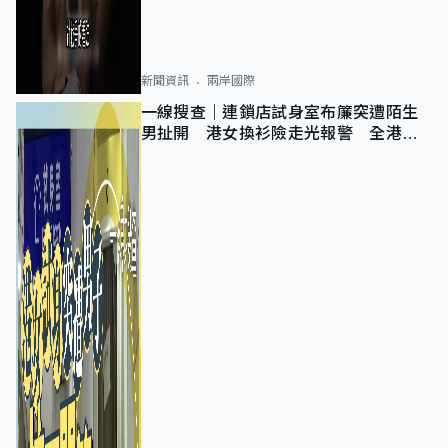
新聞資訊
兩岸國際
一線搜查｜連鎖店試身室布簾突遭陌生
男扯開 港女換衫險走光報警 全港分
店急換實體門