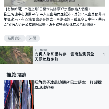
【有線新聞】本港上月1日至今共錄得97宗瘧疾輸入個案。
衞生防護中心說當中有84人是由幾內亞抵港，其餘13人由其他非洲
地區來港，有22宗個案是在過去一星期確診。截至今日中午，共有
27名病人仍在公立醫院留醫，沒有錄得新增死亡及危殆個案。
新聞資訊
港聞
下一則新聞
力促人象和諧共存 雲南監測員全
天候追蹤象群
推薦閱讀
旺角男子凌晨追通宵巴士落空 打爆擋
風玻璃逃去