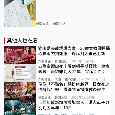
新聞資訊
新聞熱話
其他人也在看
勸未婚夫戒煙爆命案 28歲女教師連捅
心臟兩刀判死緩 母斥判太重已上訴
2026年08月05日
新聞資訊
新聞熱話
五歲童遭虐死｜解剖揭長期捱餓、傷痕
纍纍 母認罪判囚22年 官斥冷血：同
類案最惡劣
2026年08月05日
新聞資訊
港聞
首頁新聞
偶像「不點名」談粉絲越界 日女死忠
遭群起狙擊 掛繩開直播道歉後輕生
2026年08月06日
新聞資訊
新聞熱話
涉前年於新加坡機場傷人 港人母子分
別判囚半年、10日