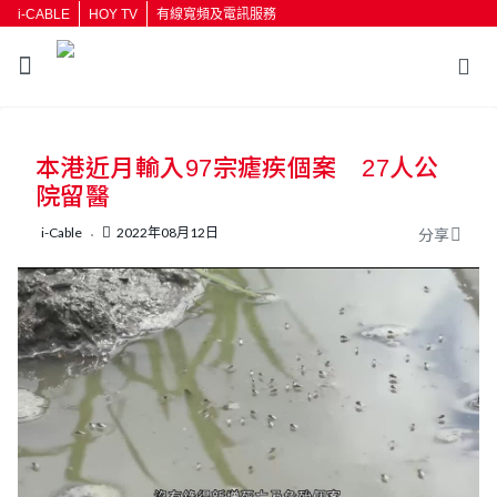
i-CABLE
HOY TV
有線寬頻及電訊服務
返回
本港近月輸入97宗瘧疾個案 27人公
按輸入鍵開始搜尋
院留醫
i-Cable
2022年08月12日
分享