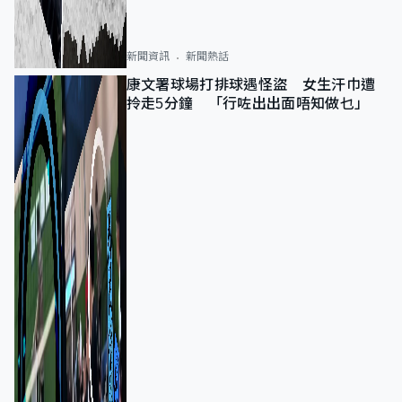
新聞資訊
新聞熱話
康文署球場打排球遇怪盜 女生汗巾遭
拎走5分鐘 「行咗出出面唔知做乜」