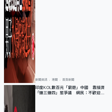
新聞資訊
港聞
首頁新聞
印度KOL數百元「窮遊」中國 靠接濟
「嫌三嫌四」惹爭議 網民：不歡迎劣
質旅客