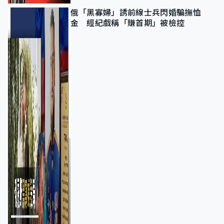
俄「黑寡婦」誘前線士兵閃婚騙撫恤
金 經紀戲稱「賺首期」被檢控