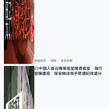
新聞資訊
港聞
首頁新聞
22中國人曼谷機場追星闖貴賓室 強行
登機遭拒 保安做歧視手勢遭紀律處分