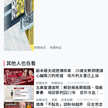
新聞資訊
新聞熱話
其他人也在看
勸未婚夫戒煙爆命案 28歲女教師連捅
心臟兩刀判死緩 母斥判太重已上訴
2026年08月05日
新聞資訊
新聞熱話
五歲童遭虐死｜解剖揭長期捱餓、傷痕
纍纍 母認罪判囚22年 官斥冷血：同
類案最惡劣
2026年08月05日
新聞資訊
港聞
首頁新聞
偶像「不點名」談粉絲越界 日女死忠