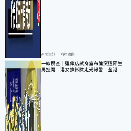
新聞資訊
兩岸國際
一線搜查｜連鎖店試身室布簾突遭陌生
男扯開 港女換衫險走光報警 全港分
店急換實體門