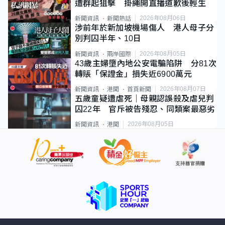
遭群起狙擊 掛繩開直播道歉後輕生
2026年08月06日
新聞資訊
新聞熱話
涉前年於新加坡機場傷人 港人母子分
別判囚半年、10日
2026年08月05日
新聞資訊
兩岸國際
43歲主婦墮內地公安電騙陷阱 分81次
轉賬「保證金」損失近6900萬元
2026年08月07日
新聞資訊
港聞
首頁新聞
五歲童疑遭虐死｜母親認誤殺及虐兒判
囚22年 官斥被告殘忍、同類案最惡劣
2026年08月05日
新聞資訊
港聞