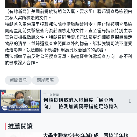
L
U
o
n
【有線新聞】美國前總統特朗普入稟，要求阻止聯邦調查局檢視由
a
m
d
u
其私人寓所檢走的文件。
e
t
d
e
特朗普入稟佛羅里達聯邦法院申請臨時禁制令，阻止聯邦調查局檢
:
1
閱兩星期前突擊搜查海湖莊園檢走的文件，直至當局指派特別主事
0
官負責檢視敏感文件。特朗普同時要求司法部更詳細披露探員檢走
0
.
物品的清單，並歸還搜查令範圍以外的物品，訴狀強調司法不應受
0
0
政治影響，執法機關不應被利用為具政治目的的武器。
%
司法部較早前反對公開搜查清單，指這樣會洩露調查方向，亦不利
於尋求證人合作。
新聞資訊
兩岸國際
下一則新聞
何栢良稱取消入境檢疫「民心所
向」 檢測加黃碼等措施足防輸入
推薦閱讀
大學生職業空缺3年減6成 青協半年接