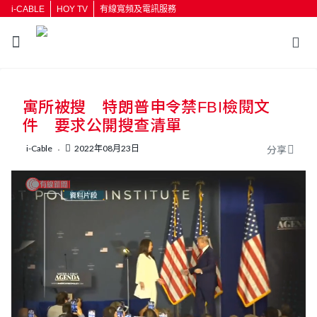
i-CABLE
HOY TV
有線寬頻及電訊服務
返回
寓所被搜 特朗普申令禁FBI檢閱文
按輸入鍵開始搜尋
件 要求公開搜查清單
i-Cable
2022年08月23日
分享