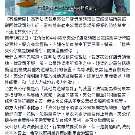
L
U
o
n
【有線新聞】高等法院裁定夾公仔店毋須領取公眾娛樂場所牌照，
a
m
d
u
駁回律政司的上訴，意味將來勒令公眾娛樂場所停業的防疫禁令，
e
t
d
e
不適用於夾公仔店。
:
4
前年1月22日，旺角信和中心兩間夾公仔店沒領取公眾娛樂場所牌照
4
被票控。警方亦曾經指，店舖在防疫禁令下要停業。警員：「這些
.
1
夾公仔機是娛樂場所，關燈還要暫停。」
8
%
我們去年率先報道，裁判法院推翻這個說法，裁定夾公仔店毋須領
牌，律政司不服上訴。公眾娛樂場所條例之中，娛樂的定義包括機
動遊戲機或其他為遊樂設計的裝置。高等法院原訟庭法官黎婉姬
說，夾公仔機明顯不屬於機動遊戲機裝置，即是法例定義要以「彈
性繩索」和「以人力或地心吸力推動」。
至於夾公仔機是否「其他為遊樂設計」的裝置？法官認為條例原本
是指旋轉木馬等給人駕駛、乘坐的裝置，夾公仔機並非同類裝置，
條例沒修訂擴闊定義，裁定夾公仔店不受公眾娛樂埸所條例規管。
辯方大律師李健志：「夾公仔機不須領取公眾娛樂埸所牌照。過往
情況而言，如果一般娛樂場所，是表列處所而要停止營業，夾公仔
機在這宗案件中不需要受到防疫條例限制，亦可以繼續營業。」
夾公仔店裁決後回應說，行業雖然要受監管，但不是將過時的法例
草率地套上，希望政府與業界商討制定合適監管。