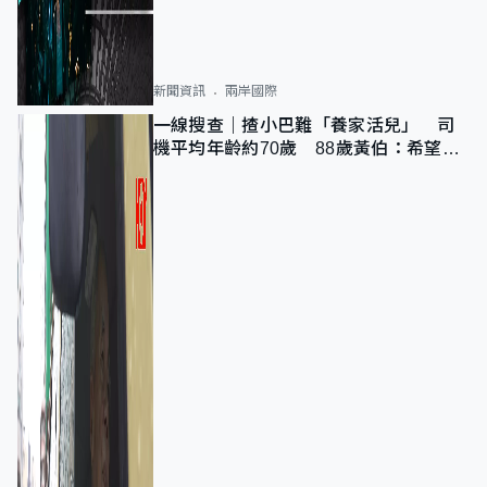
新聞資訊
兩岸國際
一線搜查｜揸小巴難「養家活兒」 司
機平均年齡約70歲 88歲黃伯：希望一
直揸落去