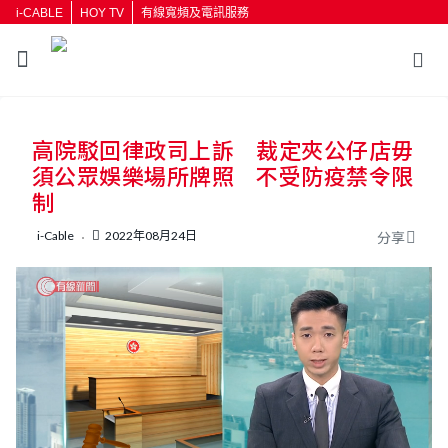
i-CABLE
HOY TV
有線寬頻及電訊服務
高院駁回律政司上訴 裁定夾公仔店毋
須公眾娛樂場所牌照 不受防疫禁令限
制
i-Cable
2022年08月24日
分享