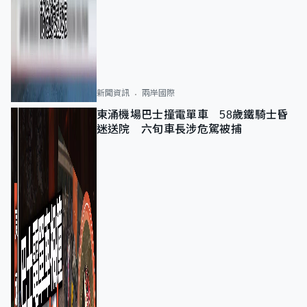
新聞資訊
兩岸國際
東涌機場巴士撞電單車 58歲鐵騎士昏
迷送院 六旬車長涉危駕被捕