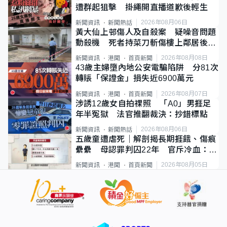
遭群起狙擊 掛繩開直播道歉後輕生
2026年08月06日
新聞資訊
新聞熱話
黃大仙上邨傷人及自殺案 疑噪音問題
動殺機 死者持菜刀斬傷樓上鄰居後墮
斃
2026年08月08日
新聞資訊
港聞
首頁新聞
43歲主婦墮內地公安電騙陷阱 分81次
轉賬「保證金」損失近6900萬元
2026年08月07日
新聞資訊
港聞
首頁新聞
涉誘12歲女自拍祼照 「A0」男捱足
年半冤獄 法官推翻裁決：抄錯標點
2026年08月06日
新聞資訊
新聞熱話
五歲童遭虐死｜解剖揭長期捱餓、傷痕
纍纍 母認罪判囚22年 官斥冷血：同
類案最惡劣
2026年08月05日
新聞資訊
港聞
首頁新聞