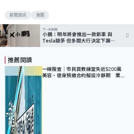
新聞資訊
港聞
下一則新聞
小鵬：明年將會推出一款新車 與
Tesla競爭 但多間大行決定下調目
標價
推薦閱讀
一線搜查｜市民買教練堂失近$200萬
美容、健身預繳合約擬設冷靜期 業界
憂退款計法對商戶不公