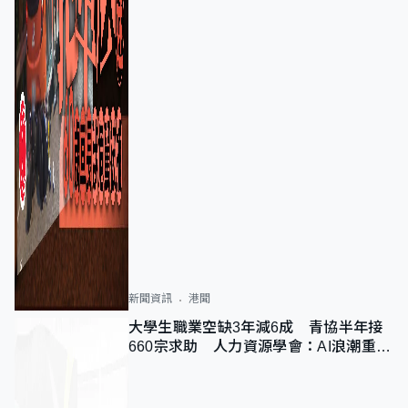
新聞資訊
港聞
大學生職業空缺3年減6成 青協半年接
660宗求助 人力資源學會：AI浪潮重整
職位需求