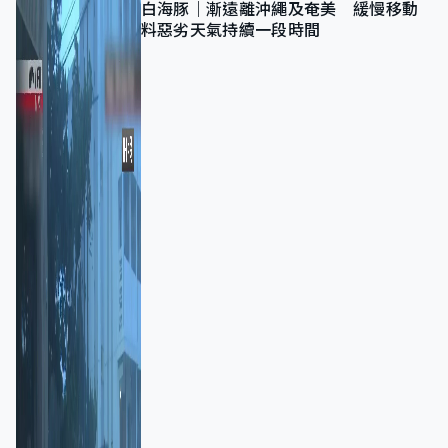
白海豚｜漸遠離沖繩及奄美 緩慢移動
料惡劣天氣持續一段時間