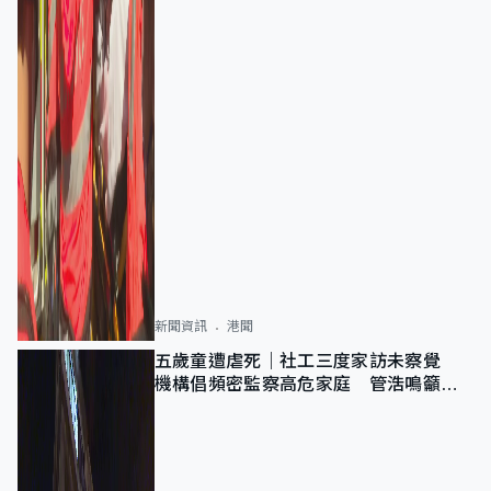
新聞資訊
港聞
五歲童遭虐死｜社工三度家訪未察覺
機構倡頻密監察高危家庭 管浩鳴籲加
強跨部門協作