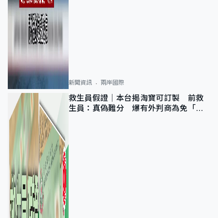
新聞資訊
兩岸國際
救生員假證｜本台揭淘寶可訂製 前救
生員：真偽難分 爆有外判商為免「封
池」沒做足檢查