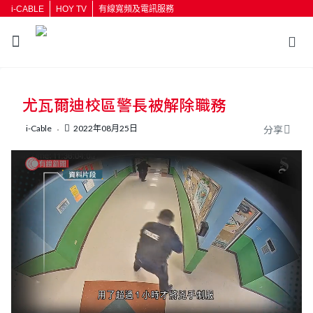
i-CABLE
HOY TV
有線寬頻及電訊服務
返回
尤瓦爾迪校區警長被解除職務
按輸入鍵開始搜尋
i-Cable
2022年08月25日
分享
L
U
o