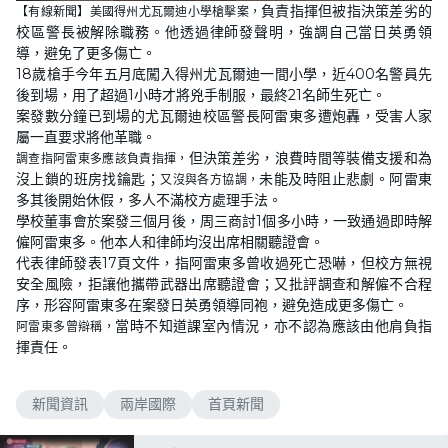
n
負責指揮但被指決策差劣的
【有線新聞】美國得州尤瓦爾迪小學槍擊案，
a
m
d
u
校區警長被解除職務。他透過律師發聲明，強調自己當日英勇領
e
t
d
e
導，避免了更多傷亡。
:
6
18歲槍手今年五月底闖入得州尤瓦爾迪一間小學，近400名警員先
1
後到場，用了超過1小時才將兇手制服，最終21名師生死亡。
.
0
案發數分鐘已到場的尤瓦爾迪校區警長阿雷東多遭炮轟，受害人家
6
%
屬一直要求將他革職。
但決策差劣，浪費時間等裝備支援和為
調查指阿雷東多應該負責指揮，
沒上鎖的班房找鑰匙；
未能及時阻止悲劇。阿雷東
又沒與各方協調，
多其後開始休假，多人不滿校方處理手法。
學校董事會於案發三個月後，周三商討1個多小時，一致通過即時解
僱阿雷東多。他本人和律師均沒出席相關聽證會。
代表律師發表17頁文件，指阿雷東多曾收過死亡恐嚇，但校方無視
安全風險，拒讓他攜帶武器出席聽證會；又批評調查和解僱不合程
序，形容阿雷東多在案發日英勇領導同袍，避免造成更多傷亡。
當時不知道課室內情況，亦不認為應該由他肩負指
阿雷東多曾辯稱，
揮責任。
新聞資訊
兩岸國際
首頁新聞