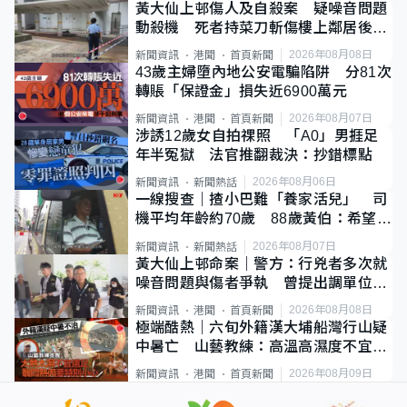
黃大仙上邨傷人及自殺案 疑噪音問題
動殺機 死者持菜刀斬傷樓上鄰居後墮
斃
2026年08月08日
新聞資訊
港聞
首頁新聞
43歲主婦墮內地公安電騙陷阱 分81次
轉賬「保證金」損失近6900萬元
2026年08月07日
新聞資訊
港聞
首頁新聞
涉誘12歲女自拍祼照 「A0」男捱足
年半冤獄 法官推翻裁決：抄錯標點
2026年08月06日
新聞資訊
新聞熱話
一線搜查｜揸小巴難「養家活兒」 司
機平均年齡約70歲 88歲黃伯：希望一
直揸落去
2026年08月07日
新聞資訊
新聞熱話
黃大仙上邨命案｜警方：行兇者多次就
噪音問題與傷者爭執 曾提出調單位已
獲批
2026年08月08日
新聞資訊
港聞
首頁新聞
極端酷熱｜六旬外籍漢大埔船灣行山疑
中暑亡 山藝教練：高溫高濕度不宜遠
足
2026年08月09日
新聞資訊
港聞
首頁新聞