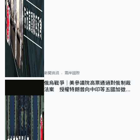
新聞資訊
兩岸國際
俄烏戰爭｜美參議院高票通過對俄制裁
法案 授權特朗普向中印等五國加徵
100%關稅