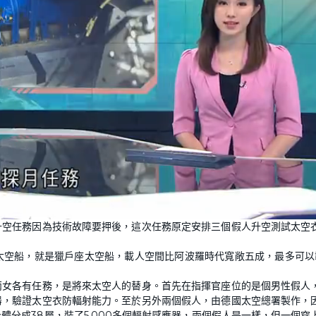
升空任務因為技術故障要押後，這次任務原定安排三個假人升空測試太空
太空船，就是獵戶座太空船，載人空間比阿波羅時代寬敞五成，最多可以
兩女各有任務，是將來太空人的替身。首先在指揮官座位的是個男性假人
器，驗證太空衣防輻射能力。至於另外兩個假人，由德國太空總署製作，
分成38層，裝了5,000多個輻射感應器，兩個假人是一樣，但一個穿