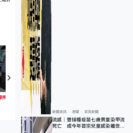
美國再擬載人登月 首次任務技術故障押後 原定由三假人試著太空衣先出發
日日有頭條：內地婦直通車上產子居權爭議
新聞資訊
港聞
首頁新聞
流感｜曾接種疫苗七歲男童染甲流
死亡 成今年首宗兒童感染離世個
案