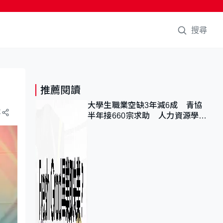
搜尋
推薦閱讀
大學生職業空缺3年減6成 青協
享
半年接660宗求助 人力資源學
會：AI浪潮重整職位需求