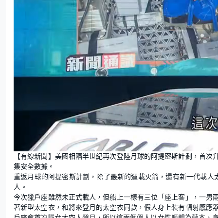
L
U
o
n
【有線新聞】美國相隔半世紀再次登陸月球的阿提密斯計劃，首次
a
m
d
u
集安全數據。
e
t
d
e
:
重返月球的阿提密斯計劃，除了最新的運載火箭，還有新一代載人
6
4
人。
.
8
今次獵戶座雖然未正式載人，但船上一樣有三位「座上客」，一男
3
%
著新型太空衣，和將來登月的太空衣同款，假人身上裝有輻射感應
戶座會首次載女太空人登月，所以這兩個假人以女性軀體為藍本，身體