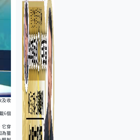
衣及收
載6個
，它穿
因為獵
上輻射