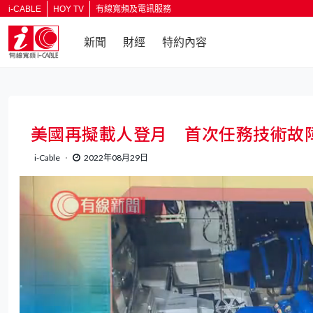
i-CABLE
HOY TV
有線寬頻及電訊服務
新聞
財經
特約內容
美國再擬載人登月 首次任務技術故
i-Cable
2022年08月29日