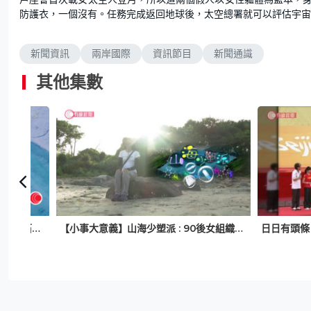
防護衣，一個沒有。任務完成返回地球後，太空總署就可以評估宇宙
新聞資訊
兩岸國際
資訊節目
新聞通識
其他集數
格陵蘭冰原融化無法逆轉 人類停用化石燃料 無阻海平面上升27厘米
【小事大意義】山海少塑派 : 90後女組織淨灘淨山 冀做走塑教育籲人源頭減廢
日日有頭條