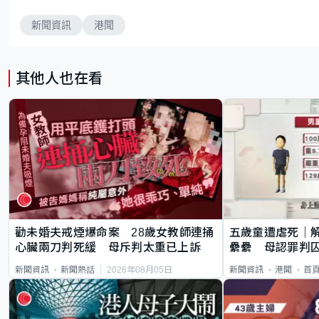
新聞資訊
港聞
其他人也在看
勸未婚夫戒煙爆命案 28歲女教師連捅
五歲童遭虐死｜
心臟兩刀判死緩 母斥判太重已上訴
纍纍 母認罪判囚
類案最惡劣
2026年08月05日
新聞資訊
新聞熱話
新聞資訊
港聞
首