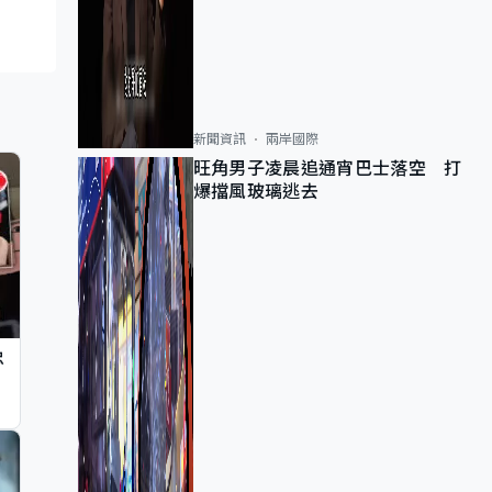
新聞資訊
兩岸國際
旺角男子凌晨追通宵巴士落空 打
爆擋風玻璃逃去
忠