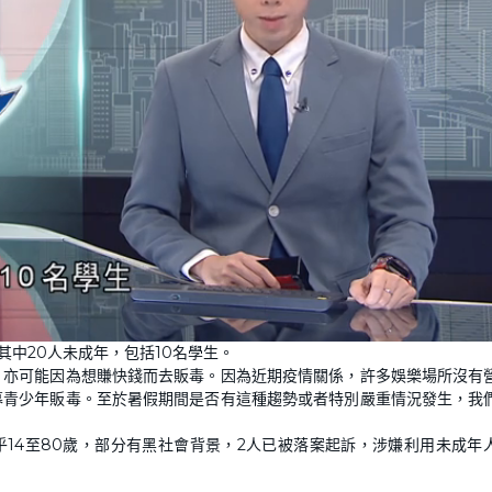
其中20人未成年，包括10名學生。
，亦可能因為想賺快錢而去販毒。因為近期疫情關係，許多娛樂場所沒有
募青少年販毒。至於暑假期間是否有這種趨勢或者特別嚴重情況發生，我
介乎14至80歲，部分有黑社會背景，2人已被落案起訴，涉嫌利用未成年