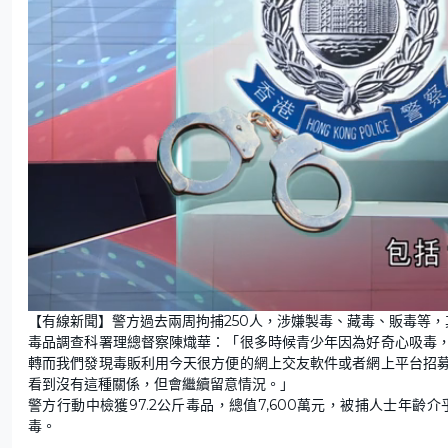
L
U
o
n
【有線新聞】警方過去兩周拘捕250人，涉嫌製毒、藏毒、販毒等，
a
m
d
u
毒品調查科署理總督察陳熾華：「很多時候青少年因為好奇心吸毒
e
t
d
e
:
轉而我們發現毒販利用今天很方便的網上交友軟件或者網上平台招
8
4
看到沒有這種關係，但會繼續留意情況。」
.
6
警方行動中檢獲97.2公斤毒品，總值7,600萬元，被捕人士年齡
7
%
毒。