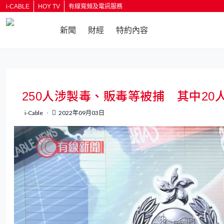
i-CABLE
HOY TV
有線寬頻及電訊服務
新聞
財經
特約內容
返回
250人涉製毒、販毒等被捕 其中20
i-Cable
2022年09月03日