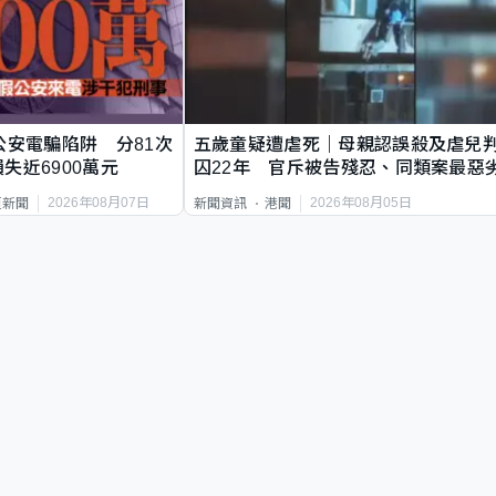
公安電騙陷阱 分81次
五歲童疑遭虐死｜母親認誤殺及虐兒
失近6900萬元
囚22年 官斥被告殘忍、同類案最惡
2026年08月07日
2026年08月05日
頁新聞
新聞資訊
港聞