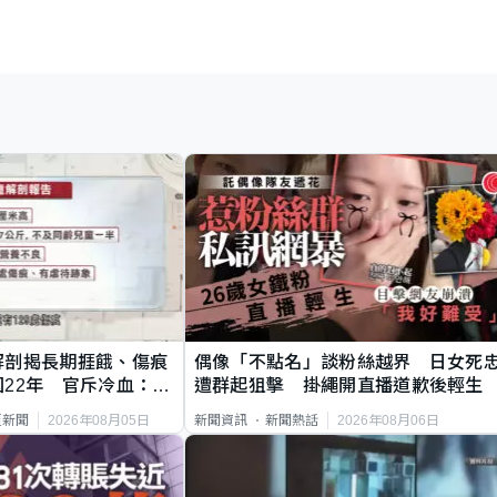
解剖揭長期捱餓、傷痕
偶像「不點名」談粉絲越界 日女死
22年 官斥冷血：同
遭群起狙擊 掛繩開直播道歉後輕生
2026年08月05日
2026年08月06日
頁新聞
新聞資訊
新聞熱話