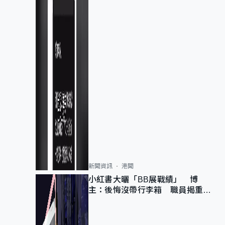
新聞資訊
港聞
小紅書大曬「BB展戰績」 博
主：後悔沒帶行李箱 職員揭重複
入會「阻止唔到」