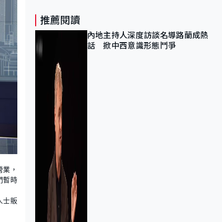
推薦閱讀
內地主持人深度訪談名導路蘭成熱
話 掀中西意識形態鬥爭
營業，
們暫時
人士販