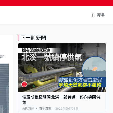
搜尋
下一則新聞
享
俄羅斯繼續關閉北溪一號管道 停向德國供
氣
2022年09月03日
新聞資訊
兩岸國際