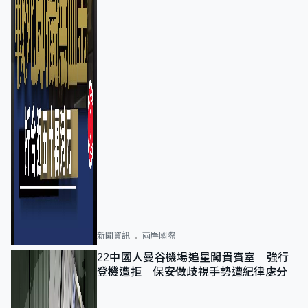
新聞資訊
兩岸國際
22中國人曼谷機場追星闖貴賓室 強行
登機遭拒 保安做歧視手勢遭紀律處分