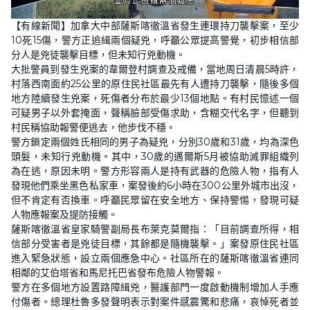
L
U
o
n
【有線新聞】加拿大中部薩斯喀徹溫省發生連環持刀襲擊案，至少
a
m
d
u
10死15傷，警方正追緝兩個疑兇，呼籲公眾提高警覺，初步相信部
e
t
d
e
分人是兇徒襲擊目標，但未知行兇動機。
:
4
大批警員到發生兇案的韋爾登村調查及戒備，當地周日清晨5時許，
2
村落西南面約25公里的原住民社區最先有人遭持刀襲擊，隨後多個
.
9
地方陸續發生兇案，死傷者分布於最少13個地點。有村民憶述一個
2
%
可疑男子以外套掩面，聲稱臉部受傷求助，含糊交代名字，但聽到
村民稱協助報警便逃去，他步伐不穩。
警方鎖定兩個姓氏相同的男子為疑兇，分別30歲和31歲，均為深色
頭髮，未知行兇動機。其中，30歲的邁爾斯5月被協助滅罪組織列
為在逃，原因未明。警方形容兩人是持有武器的危險人物，指有人
發現他們乘坐黑色私家車，案發後約6小時在300公里外城市出沒，
但不肯定有否換車。呼籲民眾留在安全地方、保持警惕，發現可疑
人物應報案及提防接觸。
薩斯喀徹溫省皇家騎警副局長布萊克莫爾指：「目前調查所得，相
信部分受害者是兇徒目標，其餘都是隨機襲擊。」案發原住民社區
進入緊急狀態，設立兩個應急中心。社區所在的薩斯喀徹溫省連同
相鄰的艾伯塔省和馬尼托巴省發布危險人物警報。
警方在多個地方設置路障緝兇，醫護部門一度啟動機制增加人手應
付傷者。總理杜魯多發聲明表示對案件感震驚和悲痛，哀悼死者並