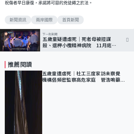
祝傷者早日康復，承諾將可惡的兇徒繩之於法。
新聞資訊
兩岸國際
首頁新聞
下一則新聞
五歲童疑遭虐死｜死者母被控謀
殺、還柙小欖精神病院 11月底開
審
推薦閱讀
五歲童遭虐死｜社工三度家訪未察覺
機構倡頻密監察高危家庭 管浩鳴籲加
強跨部門協作