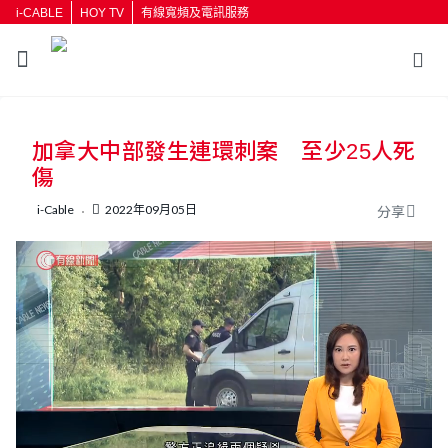
i-CABLE
HOY TV
有線寬頻及電訊服務
返回
加拿大中部發生連環刺案 至少25人死
按輸入鍵開始搜尋
傷
i-Cable
2022年09月05日
分享