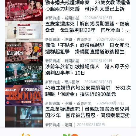
勸未婚夫戒煙爆命案 28歲女教師連捅
心臟兩刀判死緩 母斥判太重已上訴
2026年08月05日
新聞資訊
新聞熱話
五歲童遭虐死｜解剖揭長期捱餓、傷痕
纍纍 母認罪判囚22年 官斥冷血：同
類案最惡劣
2026年08月05日
新聞資訊
港聞
首頁新聞
偶像「不點名」談粉絲越界 日女死忠
遭群起狙擊 掛繩開直播道歉後輕生
2026年08月06日
新聞資訊
新聞熱話
涉前年於新加坡機場傷人 港人母子分
別判囚半年、10日
2026年08月05日
新聞資訊
兩岸國際
43歲主婦墮內地公安電騙陷阱 分81次
轉賬「保證金」損失近6900萬元
2026年08月07日
新聞資訊
港聞
首頁新聞
五歲童疑遭虐死｜母親認誤殺及虐兒判
囚22年 官斥被告殘忍、同類案最惡劣
2026年08月05日
新聞資訊
港聞