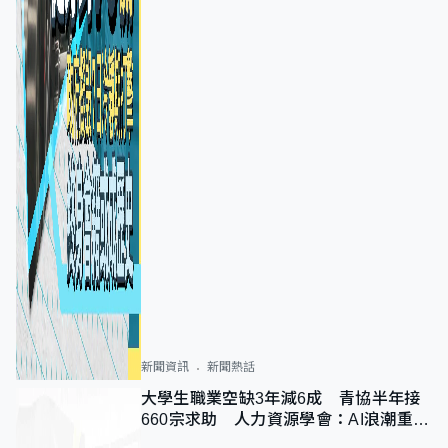
新聞資訊
新聞熱話
大學生職業空缺3年減6成 青協半年接
660宗求助 人力資源學會：AI浪潮重整
職位需求