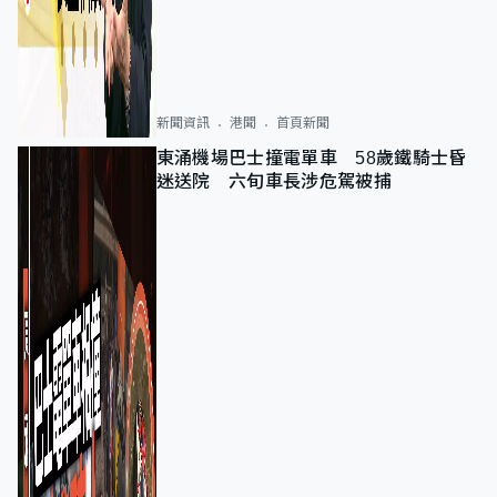
新聞資訊
港聞
首頁新聞
東涌機場巴士撞電單車 58歲鐵騎士昏
迷送院 六旬車長涉危駕被捕