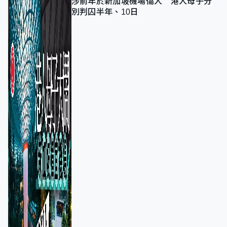
涉前年於新加坡機場傷人 港人母子分
別判囚半年、10日