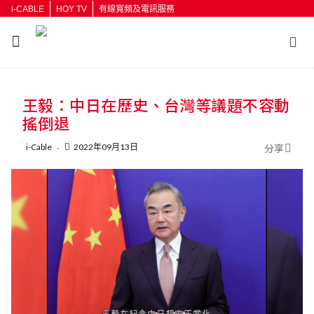
i-CABLE
HOY TV
有線寬頻及電訊服務
返回
王毅：中日在歷史、台灣等議題不容動
按輸入鍵開始搜尋
搖倒退
i-Cable
2022年09月13日
分享