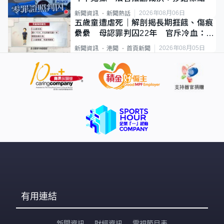
2026年08月06日
新聞資訊
新聞熱話
五歲童遭虐死｜解剖揭長期捱餓、傷痕
纍纍 母認罪判囚22年 官斥冷血：同
類案最惡劣
2026年08月05日
新聞資訊
港聞
首頁新聞
有用連結
新聞資訊
財經資訊
電視節目表