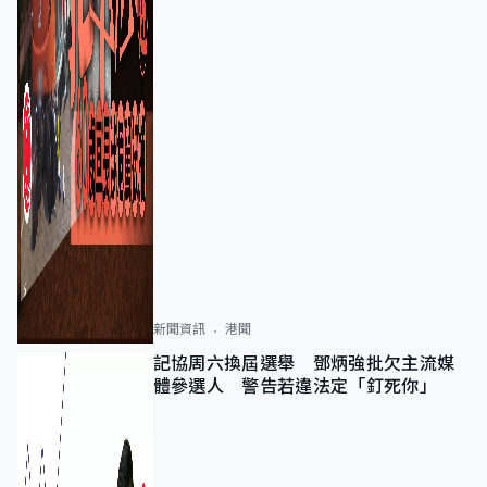
新聞資訊
港聞
記協周六換屆選舉 鄧炳強批欠主流媒
體參選人 警告若違法定「釘死你」