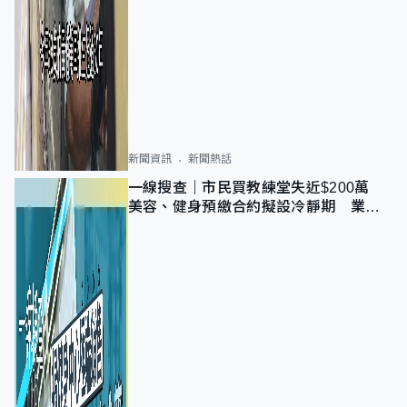
新聞資訊
新聞熱話
一線搜查｜市民買教練堂失近$200萬
美容、健身預繳合約擬設冷靜期 業界
憂退款計法對商戶不公