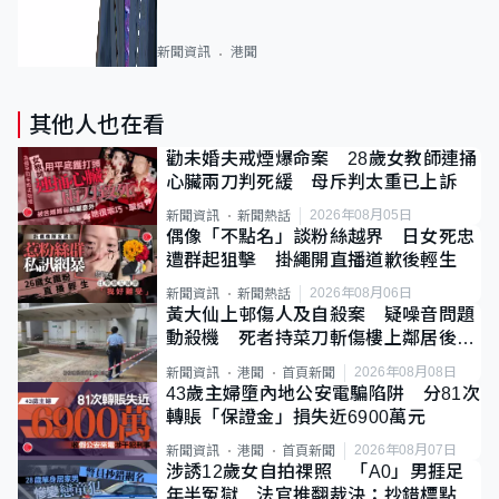
新聞資訊
港聞
其他人也在看
勸未婚夫戒煙爆命案 28歲女教師連捅
心臟兩刀判死緩 母斥判太重已上訴
2026年08月05日
新聞資訊
新聞熱話
偶像「不點名」談粉絲越界 日女死忠
遭群起狙擊 掛繩開直播道歉後輕生
2026年08月06日
新聞資訊
新聞熱話
黃大仙上邨傷人及自殺案 疑噪音問題
動殺機 死者持菜刀斬傷樓上鄰居後墮
斃
2026年08月08日
新聞資訊
港聞
首頁新聞
43歲主婦墮內地公安電騙陷阱 分81次
轉賬「保證金」損失近6900萬元
2026年08月07日
新聞資訊
港聞
首頁新聞
涉誘12歲女自拍祼照 「A0」男捱足
年半冤獄 法官推翻裁決：抄錯標點