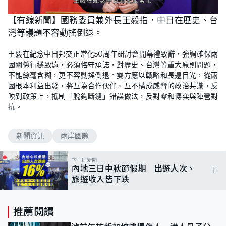
【有線新聞】國務委員兼外長王毅指，中日在歷史、台
灣等議題不容動搖倒退。
王毅在紀念中日邦交正常化50周年研討會開幕禮致辭，強調確保兩
國關係行穩致遠，必須恪守承諾，對歷史、台灣等重大原則問題，
不能絲毫含糊，更不容動搖倒退。雙方應以戰略和長遠目光，從兩
國根本利益出發，將互為合作伙伴、互不構成威脅的政治共識，反
映到政策上，抵制「脫鈎斷鏈」錯誤做法，反對零和博奕與陣營對
抗。
新聞資訊
兩岸國際
下一則新聞
內地三日中秋節假期 出遊人次、
旅遊收入皆下跌
推薦閱讀