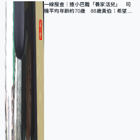
一線搜查｜揸小巴難「養家活兒」 司
機平均年齡約70歲 88歲黃伯：希望一
直揸落去