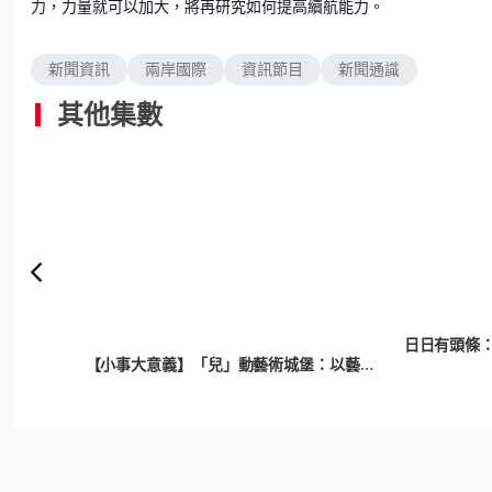
力，力量就可以加大，將再研究如何提高續航能力。
新聞資訊
兩岸國際
資訊節目
新聞通識
其他集數
日日有頭條：
【小事大意義】「兒」動藝術城堡：以藝術助學障兒童面對疫下學習困境