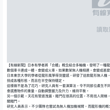
【有線新聞】日本有學者將「合體」概念結合多軸機，發明了一種龍
數個車卡連成一體，會變成火車，如果數架無人機相連，會變成甚麼
日本東京大學的學者從龍形風箏得到靈感，研發了這款龍形無人機
扭成各種形態，而且在半空保持穩定。
這樣做不是為了花巧，研究人員有一套演算法，令不同部位產生不
會感應物件的重量，自動調整握力及升力，維持平衡。
另一個示範，天花有管道洩漏，閥門在很高的位置，不用找人爬梯
關閥門。
研究人員表示，不少團隊也嘗試為無人機加機械臂，而龍形機的概