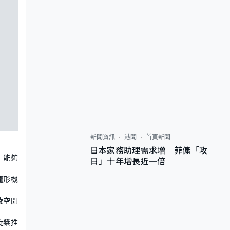
新聞資訊
港聞
首頁新聞
日本家務助理需求增 菲傭「攻
」能夠
日」十年增長近一倍
龍形機
凌空開
旋槳推