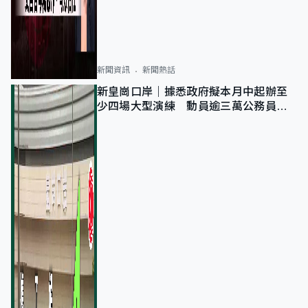
新聞資訊
新聞熱話
新皇崗口岸｜據悉政府擬本月中起辦至
少四場大型演練 動員逾三萬公務員人
次測試