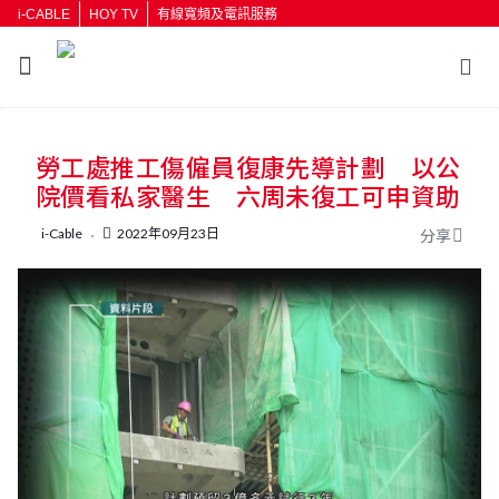
i-CABLE
HOY TV
有線寬頻及電訊服務
返回
勞工處推工傷僱員復康先導計劃 以公
按輸入鍵開始搜尋
院價看私家醫生 六周未復工可申資助
i-Cable
2022年09月23日
分享