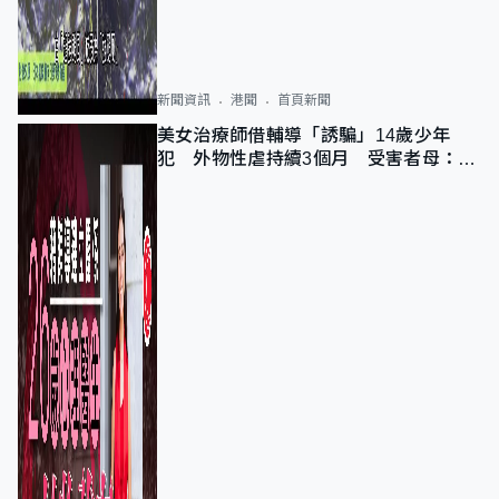
新聞資訊
港聞
首頁新聞
美女治療師借輔導「誘騙」14歲少年
犯 外物性虐持續3個月 受害者母：要
保護其他人