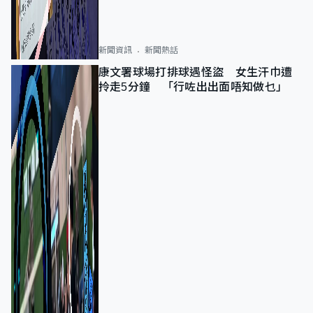
新聞資訊
新聞熱話
康文署球場打排球遇怪盜 女生汗巾遭
拎走5分鐘 「行咗出出面唔知做乜」