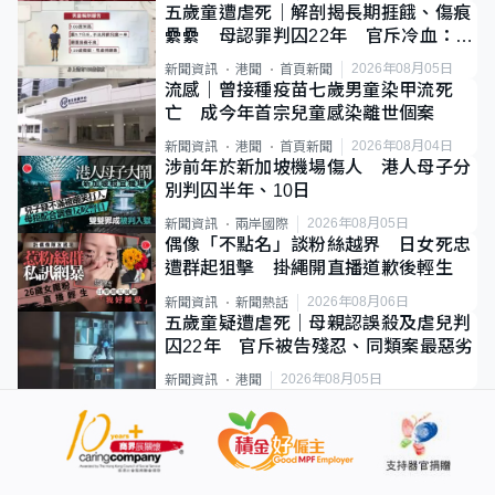
五歲童遭虐死｜解剖揭長期捱餓、傷痕
纍纍 母認罪判囚22年 官斥冷血：同
類案最惡劣
2026年08月05日
新聞資訊
港聞
首頁新聞
流感｜曾接種疫苗七歲男童染甲流死
亡 成今年首宗兒童感染離世個案
2026年08月04日
新聞資訊
港聞
首頁新聞
涉前年於新加坡機場傷人 港人母子分
別判囚半年、10日
2026年08月05日
新聞資訊
兩岸國際
偶像「不點名」談粉絲越界 日女死忠
遭群起狙擊 掛繩開直播道歉後輕生
2026年08月06日
新聞資訊
新聞熱話
五歲童疑遭虐死｜母親認誤殺及虐兒判
囚22年 官斥被告殘忍、同類案最惡劣
2026年08月05日
新聞資訊
港聞