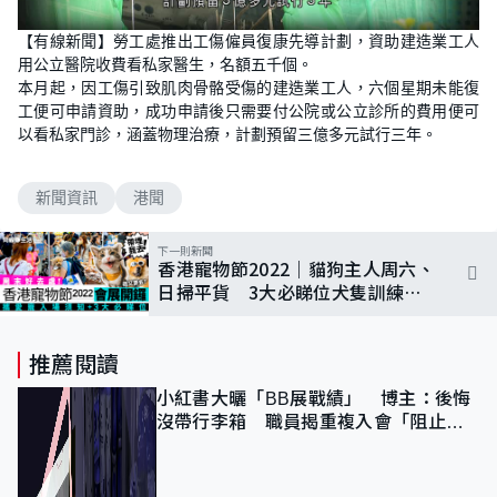
【有線新聞】勞工處推出工傷僱員復康先導計劃，資助建造業工人
用公立醫院收費看私家醫生，名額五千個。
本月起，因工傷引致肌肉骨骼受傷的建造業工人，六個星期未能復
工便可申請資助，成功申請後只需要付公院或公立診所的費用便可
以看私家門診，涵蓋物理治療，計劃預留三億多元試行三年。
新聞資訊
港聞
下一則新聞
香港寵物節2022｜貓狗主人周六、
日掃平貨 3大必睇位犬隻訓練＋
冠軍貓Show 附攜寵入場需知
推薦閱讀
小紅書大曬「BB展戰績」 博主：後悔
沒帶行李箱 職員揭重複入會「阻止唔
到」