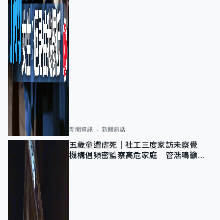
新聞資訊
新聞熱話
五歲童遭虐死｜社工三度家訪未察覺
機構倡頻密監察高危家庭 管浩鳴籲加
強跨部門協作