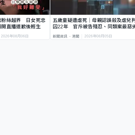
談粉絲越界 日女死忠
五歲童疑遭虐死｜母親認誤殺及虐兒
繩開直播道歉後輕生
囚22年 官斥被告殘忍、同類案最惡
2026年08月06日
2026年08月05日
新聞資訊
港聞