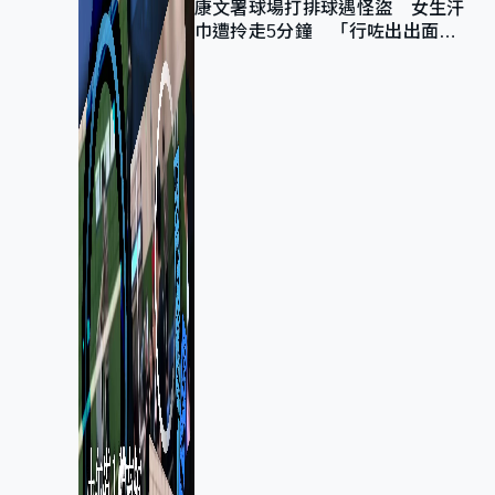
康文署球場打排球遇怪盜 女生汗
巾遭拎走5分鐘 「行咗出出面唔
知做乜」