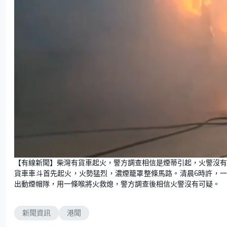
U
n
【有線新聞】柴灣有貨車起火，警方調查相信是煙蒂引起，火警沒有
m
u
貨車車斗首先起火，火勢猛烈，濃煙籠罩整條馬路。清晨6時許，
t
e
出動煙帽隊，用一條喉將火救熄，警方調查後相信火警沒有可疑。
新聞資訊
港聞