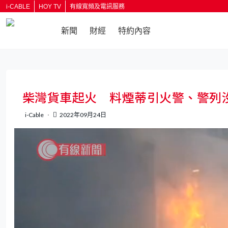
i-CABLE
HOY TV
有線寬頻及電訊服務
新聞
財經
特約內容
返回
柴灣貨車起火 料煙蒂引火警、警列
i-Cable
2022年09月24日