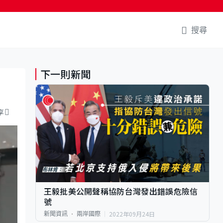
搜尋
下一則新聞
享
王毅批美公開聲稱協防台灣發出錯誤危險信
號
2022年09月24日
新聞資訊
兩岸國際