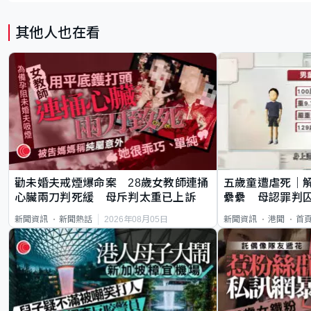
其他人也在看
勸未婚夫戒煙爆命案 28歲女教師連捅
五歲童遭虐死｜
心臟兩刀判死緩 母斥判太重已上訴
纍纍 母認罪判囚
類案最惡劣
2026年08月05日
新聞資訊
新聞熱話
新聞資訊
港聞
首