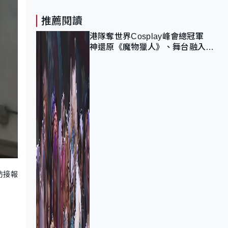
推薦閱讀
港隊奪世界Cosplay峰會總冠軍
神還原《魔物獵人》、舞台融入獅
子山 參賽者：讓大家認識香港
防接報