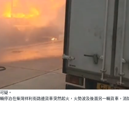
L
o
可疑。
a
d
一輛停泊在柴灣祥利街路邊貨車突然起火，火勢波及後面另一輛貨車，消
e
d
:
1
0
0
.
0
0
%