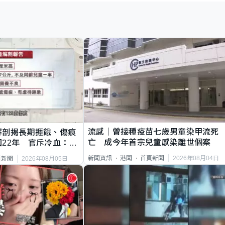
流感｜曾接種疫苗七歲男童染甲流死
解剖揭長期捱餓、傷痕
亡 成今年首宗兒童感染離世個案
22年 官斥冷血：同
2026年08月04日
新聞資訊
港聞
首頁新聞
2026年08月05日
頁新聞