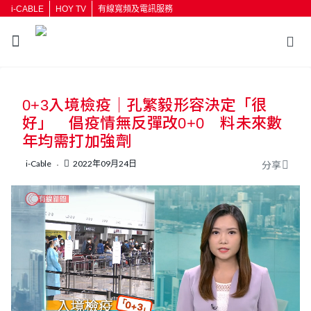
i-CABLE
HOY TV
有線寬頻及電訊服務
返回
0+3入境檢疫｜孔繁毅形容決定「很
按輸入鍵開始搜尋
好」 倡疫情無反彈改0+0 料未來數
年均需打加強劑
i-Cable
2022年09月24日
分享