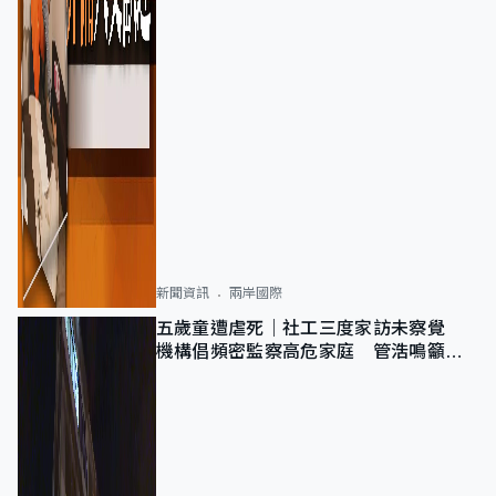
新聞資訊
兩岸國際
五歲童遭虐死｜社工三度家訪未察覺
機構倡頻密監察高危家庭 管浩鳴籲加
強跨部門協作