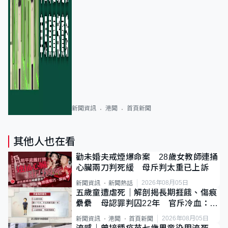
新聞資訊
港聞
首頁新聞
其他人也在看
勸未婚夫戒煙爆命案 28歲女教師連捅
心臟兩刀判死緩 母斥判太重已上訴
2026年08月05日
新聞資訊
新聞熱話
五歲童遭虐死｜解剖揭長期捱餓、傷痕
纍纍 母認罪判囚22年 官斥冷血：同
類案最惡劣
2026年08月05日
新聞資訊
港聞
首頁新聞