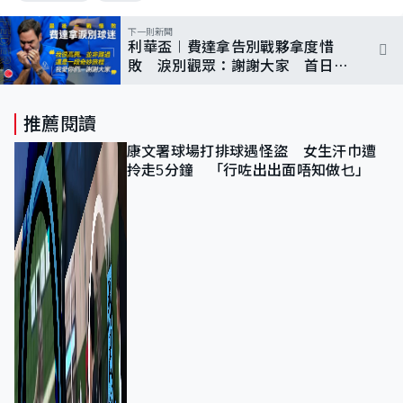
下一則新聞
利華盃︱費達拿告別戰夥拿度惜
敗 淚別觀眾：謝謝大家 首日歐
洲隊2比2賽和世界隊
推薦閱讀
康文署球場打排球遇怪盜 女生汗巾遭
拎走5分鐘 「行咗出出面唔知做乜」