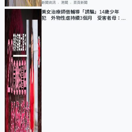
新聞資訊
港聞
首頁新聞
美女治療師借輔導「誘騙」14歲少年
犯 外物性虐持續3個月 受害者母：要
保護其他人