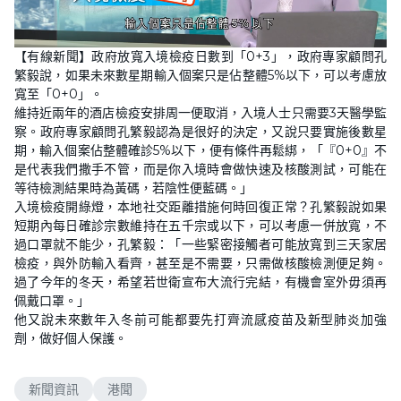
L
U
o
n
【有線新聞】政府放寬入境檢疫日數到「0+3」，政府專家顧問孔
a
m
d
u
繁毅說，如果未來數星期輸入個案只是佔整體5%以下，可以考慮放
e
t
d
e
寬至「0+0」。
:
4
維持近兩年的酒店檢疫安排周一便取消，入境人士只需要3天醫學監
6
察。政府專家顧問孔繁毅認為是很好的決定，又說只要實施後數星
.
6
期，輸入個案佔整體確診5%以下，便有條件再鬆綁，「『0+0』不
5
%
是代表我們撒手不管，而是你入境時會做快速及核酸測試，可能在
等待檢測結果時為黃碼，若陰性便藍碼。」
入境檢疫開綠燈，本地社交距離措施何時回復正常？孔繁毅說如果
短期內每日確診宗數維持在五千宗或以下，可以考慮一併放寬，不
過口罩就不能少，孔繁毅：「一些緊密接觸者可能放寬到三天家居
檢疫，與外防輸入看齊，甚至是不需要，只需做核酸檢測便足夠。
過了今年的冬天，希望若世衛宣布大流行完結，有機會室外毋須再
佩戴口罩。」
他又說未來數年入冬前可能都要先打齊流感疫苗及新型肺炎加強
劑，做好個人保護。
新聞資訊
港聞