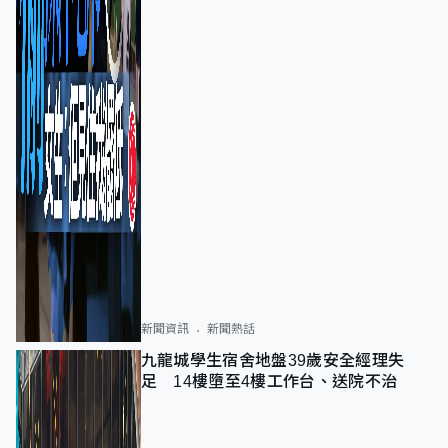
新聞資訊
新聞熱話
九龍城學生宿舍地盤39歲安全經理失
足 14樓墮至4樓工作台、送院不治