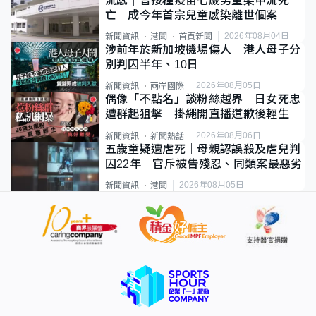
流感｜曾接種疫苗七歲男童染甲流死
亡 成今年首宗兒童感染離世個案
2026年08月04日
新聞資訊
港聞
首頁新聞
涉前年於新加坡機場傷人 港人母子分
別判囚半年、10日
2026年08月05日
新聞資訊
兩岸國際
偶像「不點名」談粉絲越界 日女死忠
遭群起狙擊 掛繩開直播道歉後輕生
2026年08月06日
新聞資訊
新聞熱話
五歲童疑遭虐死｜母親認誤殺及虐兒判
囚22年 官斥被告殘忍、同類案最惡劣
2026年08月05日
新聞資訊
港聞