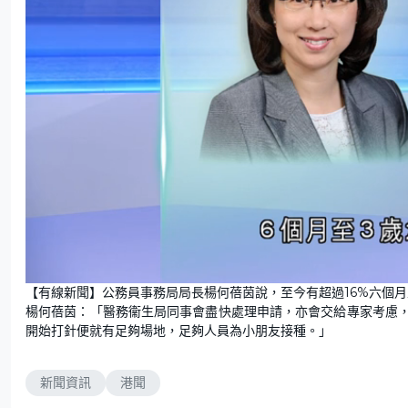
U
n
【有線新聞】公務員事務局局長楊何蓓茵說，至今有超過16%六個
m
u
楊何蓓茵：「醫務衞生局同事會盡快處理申請，亦會交給專家考慮
t
e
開始打針便就有足夠場地，足夠人員為小朋友接種。」
新聞資訊
港聞