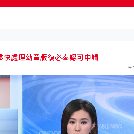
按輸入鍵開始搜尋
盡快處理幼童版復必泰認可申請
分