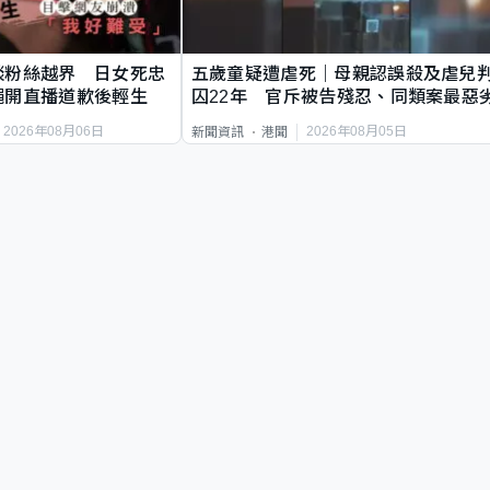
談粉絲越界 日女死忠
五歲童疑遭虐死｜母親認誤殺及虐兒
繩開直播道歉後輕生
囚22年 官斥被告殘忍、同類案最惡
2026年08月06日
2026年08月05日
新聞資訊
港聞