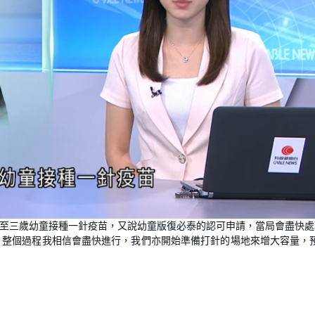
L
o
月至三歲幼童接種一針疫苗，又說幼童版復必泰的認可申請，當局會盡快處
a
d
，整個過程我相信會盡快進行，我們亦開始準備打針的場地來增大容量，
e
d
:
1
0
0
.
0
0
%