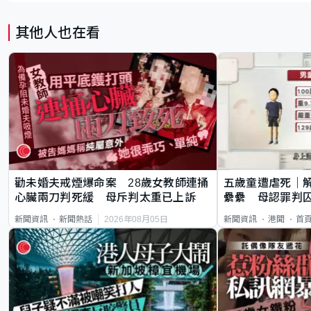
其他人也在看
勸未婚夫戒煙爆命案 28歲女教師連捅
五歲童遭虐死｜
心臟兩刀判死緩 母斥判太重已上訴
纍纍 母認罪判囚
類案最惡劣
2026年08月05日
新聞資訊
新聞熱話
新聞資訊
港聞
首