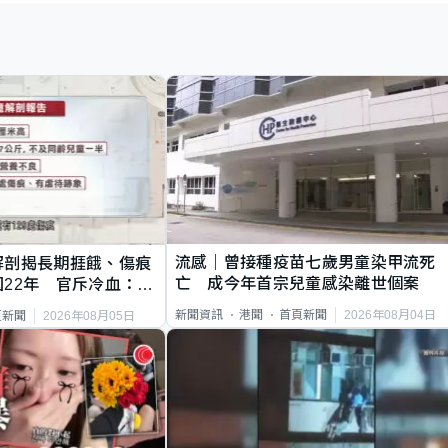
流感｜曾接種疫苗七歲男童染甲流死
解剖揭長期捱餓、傷痕
亡 成今年首宗兒童感染離世個案
22年 官斥冷血：同
2026年08月04日
新聞資訊
港聞
首頁新聞
2026年08月05日
頁新聞