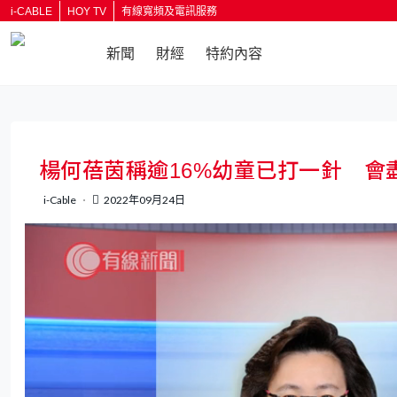
i-CABLE
HOY TV
有線寬頻及電訊服務
新聞
財經
特約內容
返回
楊何蓓茵稱逾16%幼童已打一針 會
i-Cable
2022年09月24日