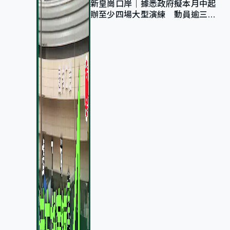
新皇崗口岸｜據悉政府擬本月中起
辦至少四場大型演練 動員逾三萬
公務員人次測試