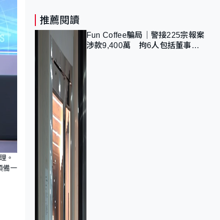
推薦閱讀
Fun Coffee騙局｜警接225宗報案
涉款9,400萬 拘6人包括董事股
東 最高金額一宗涉近千萬
理。
預備一