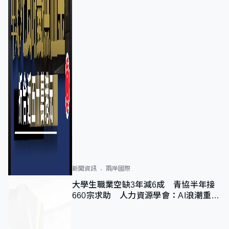
新聞資訊
兩岸國際
大學生職業空缺3年減6成 青協半年接
660宗求助 人力資源學會：AI浪潮重整
職位需求