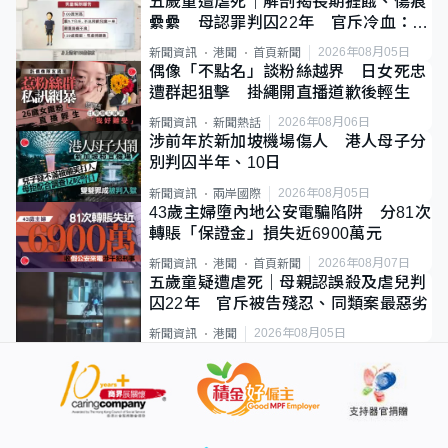
五歲童遭虐死｜解剖揭長期捱餓、傷痕
纍纍 母認罪判囚22年 官斥冷血：同
類案最惡劣
2026年08月05日
新聞資訊
港聞
首頁新聞
偶像「不點名」談粉絲越界 日女死忠
遭群起狙擊 掛繩開直播道歉後輕生
2026年08月06日
新聞資訊
新聞熱話
涉前年於新加坡機場傷人 港人母子分
別判囚半年、10日
2026年08月05日
新聞資訊
兩岸國際
43歲主婦墮內地公安電騙陷阱 分81次
轉賬「保證金」損失近6900萬元
2026年08月07日
新聞資訊
港聞
首頁新聞
五歲童疑遭虐死｜母親認誤殺及虐兒判
囚22年 官斥被告殘忍、同類案最惡劣
2026年08月05日
新聞資訊
港聞