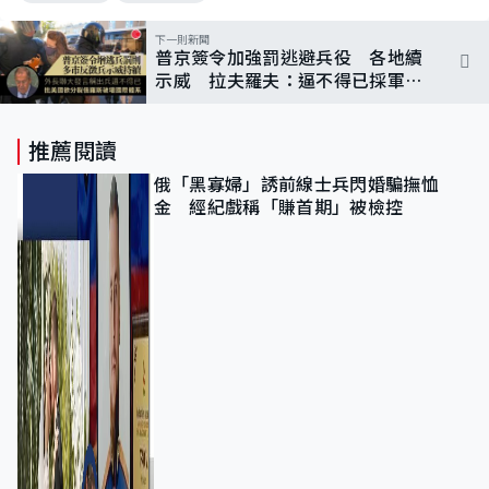
下一則新聞
普京簽令加強罰逃避兵役 各地續
示威 拉夫羅夫：逼不得已採軍事
行動
推薦閱讀
俄「黑寡婦」誘前線士兵閃婚騙撫恤
金 經紀戲稱「賺首期」被檢控