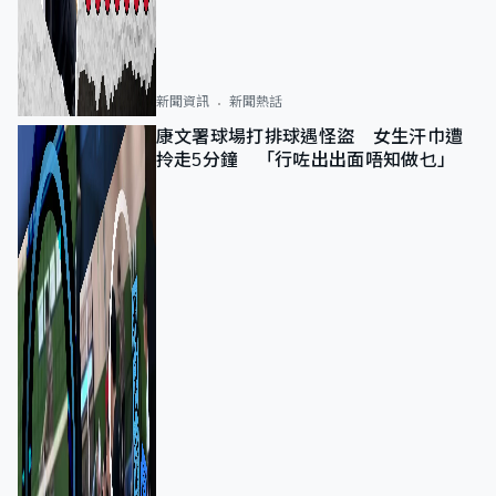
新聞資訊
新聞熱話
康文署球場打排球遇怪盜 女生汗巾遭
拎走5分鐘 「行咗出出面唔知做乜」