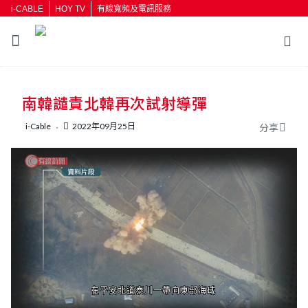
i-CABLE
HOY TV
有線寬頻及電訊服務
返回
南韓譴責北韓再次試射導彈
按輸入鍵開始搜尋
i-Cable
2022年09月25日
分享
L
U
o