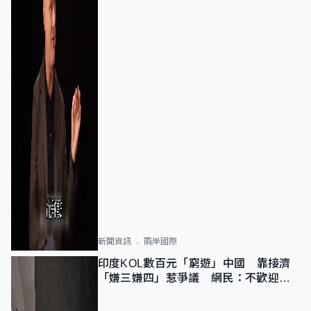
新聞資訊
兩岸國際
印度KOL數百元「窮遊」中國 靠接濟
「嫌三嫌四」惹爭議 網民：不歡迎劣
質旅客