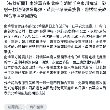
n
【有線新聞】南韓軍方指北韓向朝鮮半島東部海域，發
a
m
d
u
射一枚短程彈道導彈，譴責平壤嚴重挑釁，將透過美韓
e
t
d
e
:
聯合軍演鞏固防衛。
6
5
.
南韓聯合參謀本部指北韓星期日上午近7時，在平安北道泰川一帶向
5
2
東部海域發射一枚短程彈道導彈，飛行高度約60公里，以約5馬赫
%
速度，飛行了600公里。今次是平壤自6月初以來，再次發射彈道導
彈，亦是北韓月初頒布法令，確立為擁核國家後首次試射，正值美
國核動力航母列根號戰鬥群日前抵達南韓釜山基地，準備參與美韓
軍演。
南韓軍方譴責試射，對朝鮮半島以至國際社會的和平穩定構成嚴重
威脅，重申將透過聯合軍演進一步鞏固防衛，嚴正應對北韓挑釁。
日本防衛大臣濱田靖一指，導彈並未有落入專屬經濟海域，但北韓
今年以來已試射19次，是前所未有地頻繁，已透過外交渠道向北韓
抗議。
分析認為考慮到美韓周一起一連四日聯合軍演，北韓有可能再次發
動試射等挑釁，同期還有美國副總統賀錦麗出訪日韓。有華府官員
表示北韓可能趁此期間核試
新聞資訊
兩岸國際