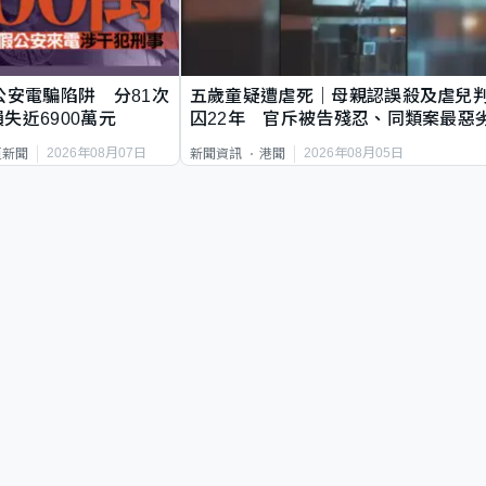
公安電騙陷阱 分81次
五歲童疑遭虐死｜母親認誤殺及虐兒
失近6900萬元
囚22年 官斥被告殘忍、同類案最惡
2026年08月07日
2026年08月05日
頁新聞
新聞資訊
港聞