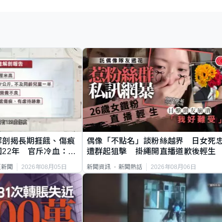
解剖揭長期捱餓、傷痕
偶像「不點名」談粉絲越界 日女死
22年 官斥冷血：同
遭群起狙擊 掛繩開直播道歉後輕生
2026年08月05日
2026年08月06日
頁新聞
新聞資訊
新聞熱話