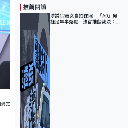
推薦閱讀
涉誘12歲女自拍祼照 「A0」男
捱足年半冤獄 法官推翻裁決：抄
錯標點
能肯定