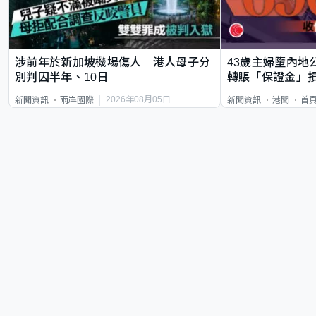
涉前年於新加坡機場傷人 港人母子分
43歲主婦墮內地
別判囚半年、10日
轉賬「保證金」損
2026年08月05日
新聞資訊
兩岸國際
新聞資訊
港聞
首