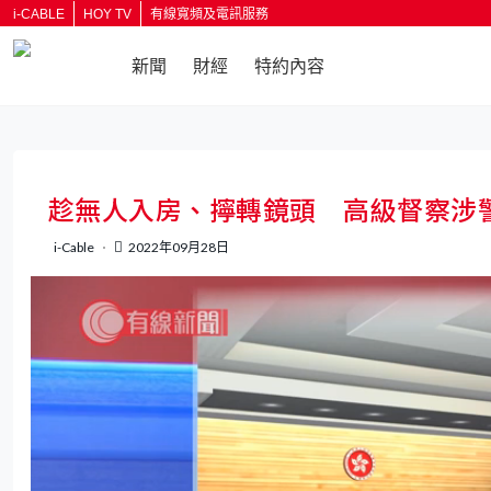
i-CABLE
HOY TV
有線寬頻及電訊服務
新聞
財經
特約內容
返回
趁無人入房、擰轉鏡頭 高級督察涉
i-Cable
2022年09月28日