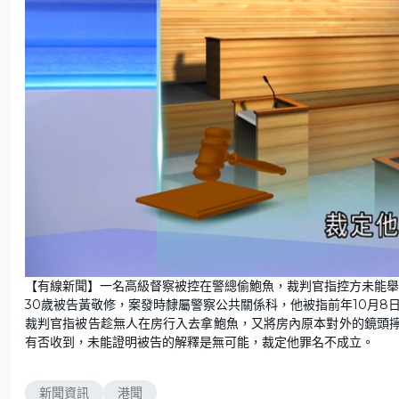
U
n
【有線新聞】一名高級督察被控在警總偷鮑魚，裁判官指控方未能舉
m
u
30歲被告黃敬修，案發時隸屬警察公共關係科，他被指前年10月8
t
e
裁判官指被告趁無人在房行入去拿鮑魚，又將房內原本對外的鏡頭
有否收到，未能證明被告的解釋是無可能，裁定他罪名不成立。
新聞資訊
港聞