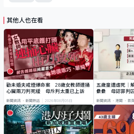
其他人也在看
勸未婚夫戒煙爆命案 28歲女教師連捅
五歲童遭虐死｜
心臟兩刀判死緩 母斥判太重已上訴
纍纍 母認罪判囚
類案最惡劣
2026年08月05日
新聞資訊
新聞熱話
新聞資訊
港聞
首