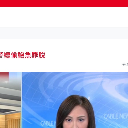
按輸入鍵開始搜尋
警總偷鮑魚罪脫
分