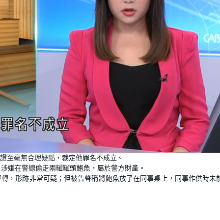
L
o
證至毫無合理疑點，裁定他罪名不成立。
a
d
日涉嫌在警總偷走兩罐罐頭鮑魚，屬於警方財產。
e
d
:
擰轉，形跡非常可疑；但被告聲稱將鮑魚放了在同事桌上，同事作供時未
1
0
0
.
0
0
%