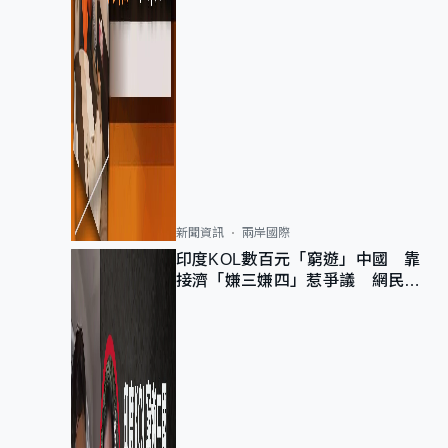
新聞資訊
兩岸國際
印度KOL數百元「窮遊」中國 靠
接濟「嫌三嫌四」惹爭議 網民：
不歡迎劣質旅客