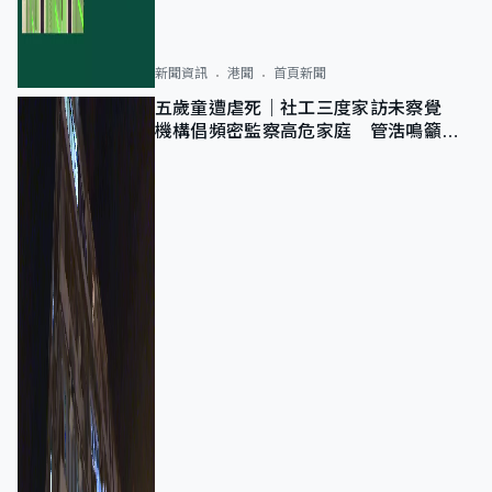
新聞資訊
港聞
首頁新聞
五歲童遭虐死｜社工三度家訪未察覺
機構倡頻密監察高危家庭 管浩鳴籲加
強跨部門協作