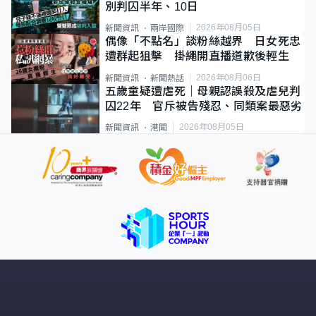
別判囚半年、10日
2026年08月05日
新聞資訊
兩岸國際
偶像「不點名」談粉絲越界 日女死忠
遭群起狙擊 掛繩開直播道歉後輕生
2026年08月06日
新聞資訊
新聞熱話
五歲童疑遭虐死｜母親認誤殺及虐兒判
囚22年 官斥被告殘忍、同類案最惡劣
2026年08月05日
新聞資訊
港聞