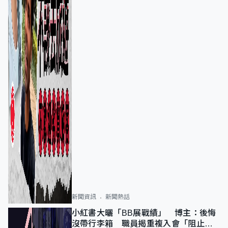
新聞資訊
新聞熱話
小紅書大曬「BB展戰績」 博主：後悔
沒帶行李箱 職員揭重複入會「阻止唔