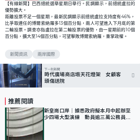
n
【有線新聞】巴西總統選舉星期日舉行。民調顯示，前總統盧拉的
a
m
d
u
優勢擴大。
e
t
d
e
距離投票不足一個星期，最新民調顯示前總統盧拉支持度有46%，
:
1
比爭取連任的博爾索納羅多13個百分點，兩人可望進入下月底的第
0
二輪投票。調查亦指盧拉在第二輪投票的優勢，由一星期前的10個
0
.
百分點，擴大至14個百分點，可望擊敗博爾索納羅，重掌政權。
0
0
%
新聞資訊
兩岸國際
下一則新聞
時代廣場商店塌天花燈架 女顧客
頭傷送院
推薦閱讀
新皇崗口岸｜據悉政府擬本月中起辦至
少四場大型演練 動員逾三萬公務員人
次測試