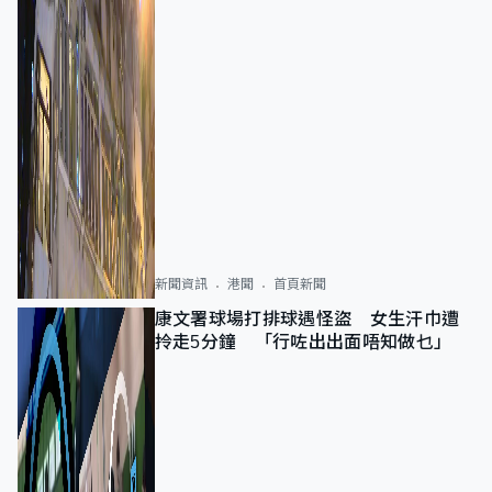
新聞資訊
港聞
首頁新聞
康文署球場打排球遇怪盜 女生汗巾遭
拎走5分鐘 「行咗出出面唔知做乜」