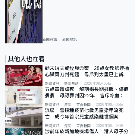
新聞資訊
新聞熱話
其他人也在看
勸未婚夫戒煙爆命案 28歲女教師連捅
心臟兩刀判死緩 母斥判太重已上訴
2026年08月05日
新聞資訊
新聞熱話
五歲童遭虐死｜解剖揭長期捱餓、傷痕
纍纍 母認罪判囚22年 官斥冷血：同
類案最惡劣
2026年08月05日
新聞資訊
港聞
首頁新聞
流感｜曾接種疫苗七歲男童染甲流死
亡 成今年首宗兒童感染離世個案
2026年08月04日
新聞資訊
港聞
首頁新聞
涉前年於新加坡機場傷人 港人母子分