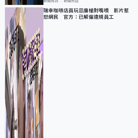
新聞資訊
新聞熱話
瑞幸咖啡店員玩忌廉槍對嘴噴 影片惹
怒網民 官方：已解僱違規員工