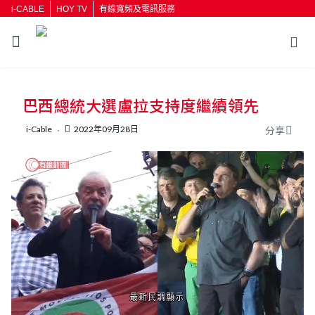
i-CABLE
HOY TV
有線寬頻及電訊服務
巴西總統大選盧拉支持度繼續領先
i-Cable
2022年09月28日
分享
L
U
o