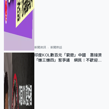
新聞資訊
新聞熱話
印度KOL數百元「窮遊」中國 靠接濟
「嫌三嫌四」惹爭議 網民：不歡迎劣
質旅客