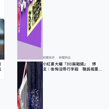
新聞資訊
新聞熱話
判
小紅書大曬「BB展戰績」 博
劣
主：後悔沒帶行李箱 職員揭重複
入會「阻止唔到」