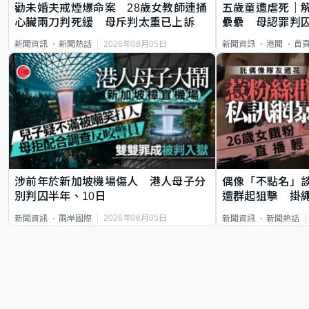
勸未婚夫戒煙爆命案 28歲女教師連捅
五歲童遭虐死｜
心臟兩刀判死緩 母斥判太重已上訴
纍纍 母認罪判囚
類案最惡劣
2026年08月05日
新聞資訊
新聞熱話
新聞資訊
港聞
首
涉前年於新加坡機場傷人 港人母子分
偶像「不點名」
別判囚半年、10日
遭群起狙擊 掛
2026年08月05日
新聞資訊
兩岸國際
新聞資訊
新聞熱話