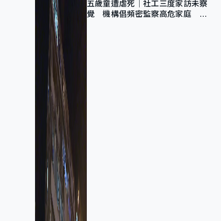
五歲童遭虐死｜社工三度家訪未察
覺 機構倡頻密監察高危家庭 管
浩鳴籲加強跨部門協作