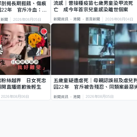
流感｜曾接種疫苗七歲男童染甲流死
解剖揭長期捱餓、傷痕
亡 成今年首宗兒童感染離世個案
22年 官斥冷血：同
2026年08月04日
新聞資訊
港聞
首頁新聞
2026年08月05日
頁新聞
談粉絲越界 日女死忠
五歲童疑遭虐死｜母親認誤殺及虐兒
繩開直播道歉後輕生
囚22年 官斥被告殘忍、同類案最惡
2026年08月06日
2026年08月05日
新聞資訊
港聞