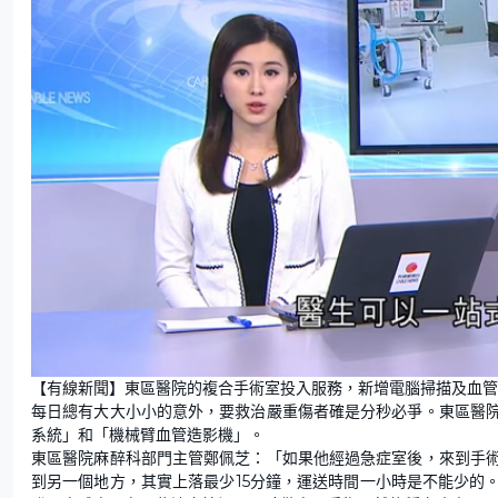
L
U
o
n
【有線新聞】東區醫院的複合手術室投入服務，新增電腦掃描及血管
a
m
d
u
每日總有大大小小的意外，要救治嚴重傷者確是分秒必爭。東區醫
e
t
d
e
:
系統」和「機械臂血管造影機」。
4
3
東區醫院麻醉科部門主管鄭佩芝：「如果他經過急症室後，來到手
.
0
到另一個地方，其實上落最少15分鐘，運送時間一小時是不能少的
5
%