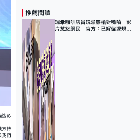
推薦閱讀
瑞幸咖啡店員玩忌廉槍對嘴噴 影
片惹怒網民 官方：已解僱違規員
工
描造影
地方轉
果我們