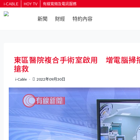
i-CABLE
HOY TV
有線寬頻及電訊服務
新聞
財經
特約內容
返回
東區醫院複合手術室啟用 增電腦掃
搶救
i-Cable
2022年09月30日