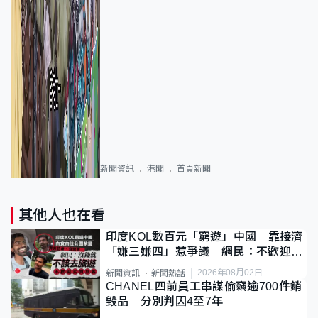
新聞資訊
港聞
首頁新聞
其他人也在看
印度KOL數百元「窮遊」中國 靠接濟
「嫌三嫌四」惹爭議 網民：不歡迎劣
質旅客
2026年08月02日
新聞資訊
新聞熱話
CHANEL四前員工串謀偷竊逾700件銷
毀品 分別判囚4至7年