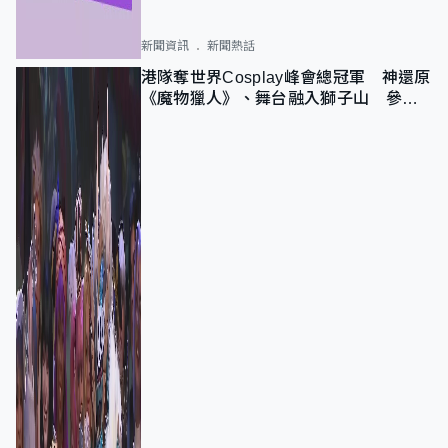
新聞資訊
新聞熱話
港隊奪世界Cosplay峰會總冠軍 神還原
《魔物獵人》、舞台融入獅子山 參賽
者：讓大家認識香港