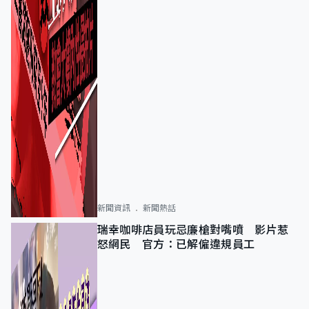
新聞資訊
新聞熱話
瑞幸咖啡店員玩忌廉槍對嘴噴 影片惹
怒網民 官方：已解僱違規員工