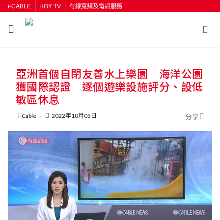
i-CABLE
HOY TV
有線寬頻及電訊服務
返回
亞洲首個自閉友善水上樂園 海洋公園
按輸入鍵開始搜尋
獲國際認證 逐個遊樂設施評分、設低
敏區休息
i-Cable
2022年10月05日
分享