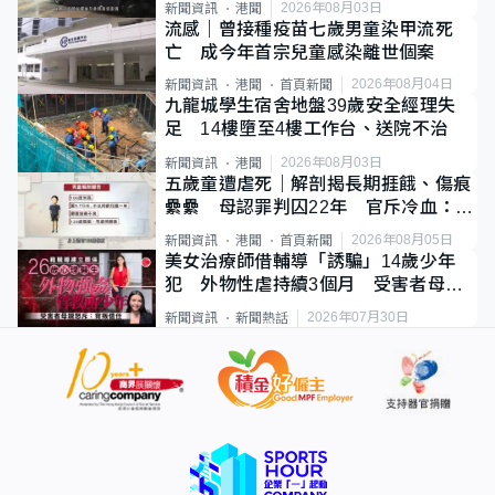
2026年08月03日
新聞資訊
港聞
流感｜曾接種疫苗七歲男童染甲流死
亡 成今年首宗兒童感染離世個案
2026年08月04日
新聞資訊
港聞
首頁新聞
九龍城學生宿舍地盤39歲安全經理失
足 14樓墮至4樓工作台、送院不治
2026年08月03日
新聞資訊
港聞
五歲童遭虐死｜解剖揭長期捱餓、傷痕
纍纍 母認罪判囚22年 官斥冷血：同
類案最惡劣
2026年08月05日
新聞資訊
港聞
首頁新聞
美女治療師借輔導「誘騙」14歲少年
犯 外物性虐持續3個月 受害者母：
要保護其他人
2026年07月30日
新聞資訊
新聞熱話