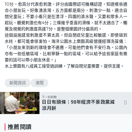
10分，愈高分代表愈刺激，評分由國際認可機構認證，知道哪些適
合小朋友玩。好像湧浪灣，五方面都是兩分，刺激少一點，適合自
閉兒童玩；不要小看只是在漂浮，四圍的滴水聲，又要和眾多人一
起玩，聽覺刺激也有4分；三條幾乎垂直的滑梯，就不太適合了，觸
覺及視覺的刺激度高達7分，是整個樂園評分最高的。
這個設施感官刺激度不算太高，但自閉症兒童比較敏感，即使碰到
水柱，都可能會很害怕。海洋公園水上樂園高級營運經理冼葆儀：
「小朋友來到新的環境會不適應，可能他們會有不安行為。公園內
亦有一些低敏區域、比較寧靜一點的區域，可以給予這些家庭有需
要的話可以帶小朋友休息。」
水上樂園有八成員工接受過訓練，了解自閉兒童需要，提供支援。
新聞資訊
港聞
下一則新聞
日日有頭條：98年經濟不景政黨減
派月餅
推薦閱讀