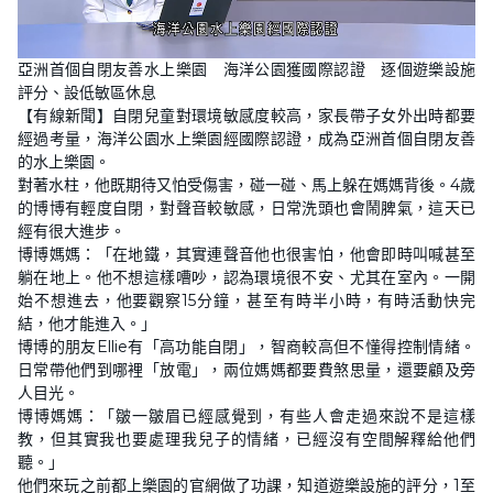
L
U
o
n
亞洲首個自閉友善水上樂園 海洋公園獲國際認證 逐個遊樂設施
a
m
d
u
評分、設低敏區休息
e
t
d
e
【有線新聞】自閉兒童對環境敏感度較高，家長帶子女外出時都要
:
2
經過考量，海洋公園水上樂園經國際認證，成為亞洲首個自閉友善
9
的水上樂園。
.
2
對著水柱，他既期待又怕受傷害，碰一碰、馬上躲在媽媽背後。4歲
0
%
的博博有輕度自閉，對聲音較敏感，日常洗頭也會鬧脾氣，這天已
經有很大進步。
博博媽媽：「在地鐵，其實連聲音他也很害怕，他會即時叫喊甚至
躺在地上。他不想這樣嘈吵，認為環境很不安、尤其在室內。一開
始不想進去，他要觀察15分鐘，甚至有時半小時，有時活動快完
結，他才能進入。」
博博的朋友Ellie有「高功能自閉」，智商較高但不懂得控制情緒。
日常帶他們到哪裡「放電」，兩位媽媽都要費煞思量，還要顧及旁
人目光。
博博媽媽：「皺一皺眉已經感覺到，有些人會走過來說不是這樣
教，但其實我也要處理我兒子的情緒，已經沒有空間解釋給他們
聽。」
他們來玩之前都上樂園的官網做了功課，知道遊樂設施的評分，1至