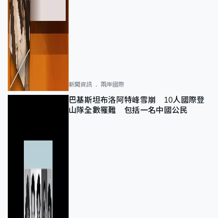
新聞資訊
兩岸國際
巴基斯坦布洛阿特峰雪崩 10人國際登
山隊全數罹難 包括一名中國公民