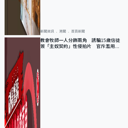
新聞資訊
港聞
首頁新聞
教會牧師一人分飾兩角 誘騙15歲信徒
簽「主奴契約」性侵拍片 官斥濫用教
友信任、二審判囚9年