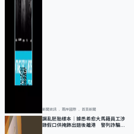
新聞資訊
兩岸國際
首頁新聞
調亂胚胎樣本｜據悉希愈大馬籍員工涉
錄假口供掩飾出錯後離港 警列詐騙
正通緝在逃人士