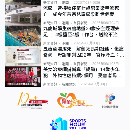
2026年08月03日
新聞資訊
港聞
流感｜曾接種疫苗七歲男童染甲流死
亡 成今年首宗兒童感染離世個案
2026年08月04日
新聞資訊
港聞
首頁新聞
九龍城學生宿舍地盤39歲安全經理失
足 14樓墮至4樓工作台、送院不治
2026年08月03日
新聞資訊
港聞
五歲童遭虐死｜解剖揭長期捱餓、傷痕
纍纍 母認罪判囚22年 官斥冷血：同
類案最惡劣
2026年08月05日
新聞資訊
港聞
首頁新聞
美女治療師借輔導「誘騙」14歲少年
犯 外物性虐持續3個月 受害者母：
要保護其他人
2026年07月30日
新聞資訊
新聞熱話