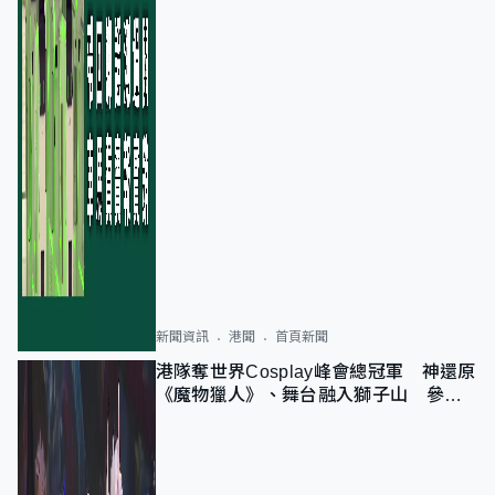
新聞資訊
港聞
首頁新聞
港隊奪世界Cosplay峰會總冠軍 神還原
《魔物獵人》、舞台融入獅子山 參賽
者：讓大家認識香港