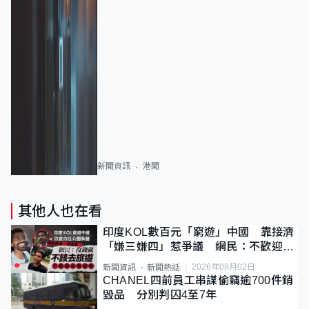
新聞資訊
港聞
其他人也在看
印度KOL數百元「窮遊」中國 靠接濟
「嫌三嫌四」惹爭議 網民：不歡迎劣
質旅客
2026年08月02日
新聞資訊
新聞熱話
CHANEL四前員工串謀偷竊逾700件銷
毀品 分別判囚4至7年