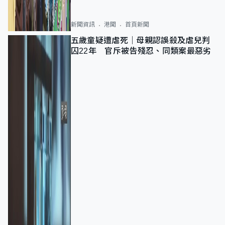
新聞資訊
港聞
首頁新聞
五歲童疑遭虐死｜母親認誤殺及虐兒判
囚22年 官斥被告殘忍、同類案最惡劣