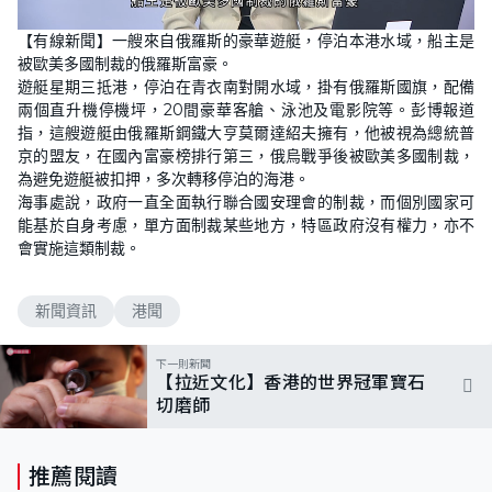
L
U
o
n
【有線新聞】一艘來自俄羅斯的豪華遊艇，停泊本港水域，船主是
a
m
d
u
被歐美多國制裁的俄羅斯富豪。
e
t
d
e
遊艇星期三抵港，停泊在青衣南對開水域，掛有俄羅斯國旗，配備
:
1
兩個直升機停機坪，20間豪華客艙、泳池及電影院等。彭博報道
0
指，這艘遊艇由俄羅斯鋼鐵大亨莫爾達紹夫擁有，他被視為總統普
0
.
京的盟友，在國內富豪榜排行第三，俄烏戰爭後被歐美多國制裁，
0
0
為避免遊艇被扣押，多次轉移停泊的海港。
%
海事處說，政府一直全面執行聯合國安理會的制裁，而個別國家可
能基於自身考慮，單方面制裁某些地方，特區政府沒有權力，亦不
會實施這類制裁。
新聞資訊
港聞
下一則新聞
【拉近文化】香港的世界冠軍寶石
切磨師
推薦閱讀