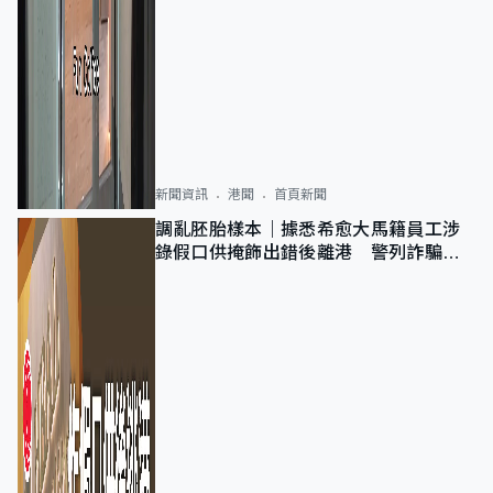
新聞資訊
港聞
首頁新聞
調亂胚胎樣本｜據悉希愈大馬籍員工涉
錄假口供掩飾出錯後離港 警列詐騙
正通緝在逃人士