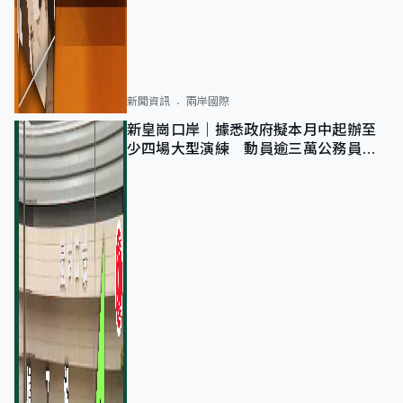
新聞資訊
兩岸國際
新皇崗口岸｜據悉政府擬本月中起辦至
少四場大型演練 動員逾三萬公務員人
次測試