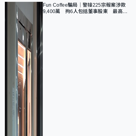
Fun Coffee騙局｜警接225宗報案涉款
9,400萬 拘6人包括董事股東 最高金
額一宗涉近千萬