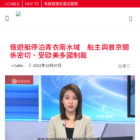
i-CABLE
HOY TV
有線寬頻及電訊服務
返回
俄遊艇停泊青衣南水域 船主與普京關
按輸入鍵開始搜尋
係密切、受歐美多國制裁
i-Cable
2022年10月07日
分享