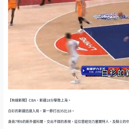
U
n
m
u
t
【有線新聞】CBA，新疆18分擊敗上海。
e
白衫的新疆迅速入局，第一節打出35比18。
身高7呎6的新外援科爾，交出不錯的表現，這位曾經効力塞爾特人，及騎士的中