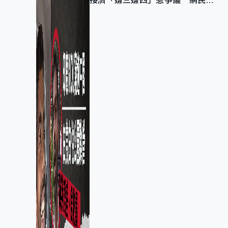
接濟「嫌三嫌四」惹爭議 網民：
不歡迎劣質旅客