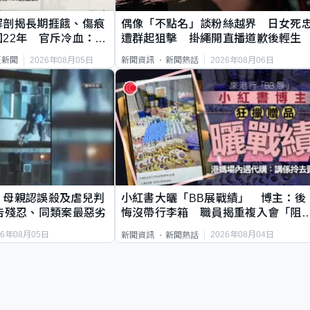
解剖揭長期捱餓、傷痕
偶像「不點名」談粉絲越界 日女死
22年 官斥冷血：同
遭群起狙擊 掛繩開直播道歉後輕生
2026年08月05日
2026年08月06日
頁新聞
新聞資訊
新聞熱話
｜母親認誤殺及虐兒判
小紅書大曬「BB展戰績」 博主：後
告殘忍、同類案最惡劣
悔沒帶行李箱 職員揭重複入會「阻
唔到」
26年08月05日
2026年08月04日
新聞資訊
新聞熱話