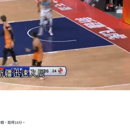
L
o
a
d
e
d
:
1
0
0
.
0
0
鋒，取得18分。
%