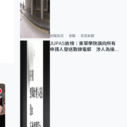
新聞資訊
港聞
首頁新聞
JUPAS放榜｜東華學院誤向所有
申請人發送取錄電郵 涉人為操作
疏忽、影響11,139人