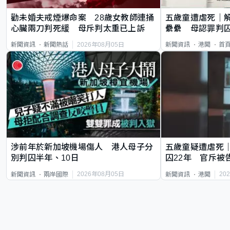
勸未婚夫戒煙爆命案 28歲女教師連捅
五歲童遭虐死｜
心臟兩刀判死緩 母斥判太重已上訴
纍纍 母認罪判囚
類案最惡劣
2026年08月05日
新聞資訊
新聞熱話
新聞資訊
港聞
首
涉前年於新加坡機場傷人 港人母子分
五歲童疑遭虐死
別判囚半年、10日
囚22年 官斥被
2026年08月05日
20
新聞資訊
兩岸國際
新聞資訊
港聞