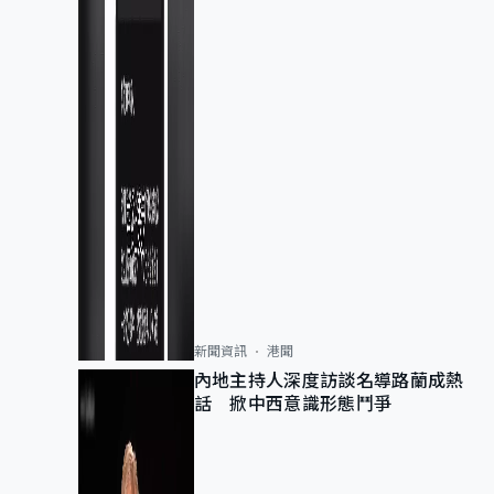
新聞資訊
港聞
內地主持人深度訪談名導路蘭成熱
話 掀中西意識形態鬥爭