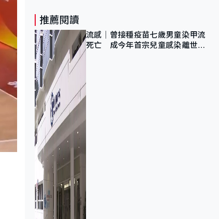
推薦閱讀
流感｜曾接種疫苗七歲男童染甲流
死亡 成今年首宗兒童感染離世個
案