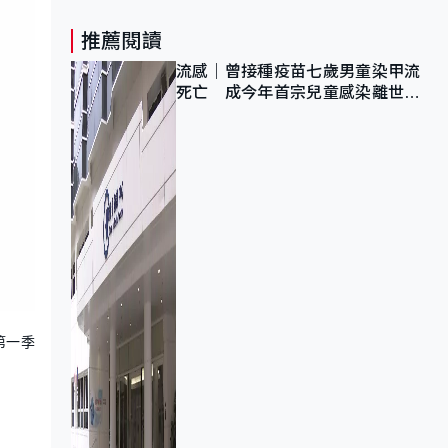
推薦閱讀
流感｜曾接種疫苗七歲男童染甲流
死亡 成今年首宗兒童感染離世個
案
第一季