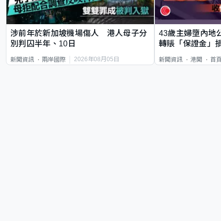
涉前年於新加坡機場傷人 港人母子分
43歲主婦墮內地
別判囚半年、10日
轉賬「保證金」損
2026年08月05日
新聞資訊
兩岸國際
新聞資訊
港聞
首