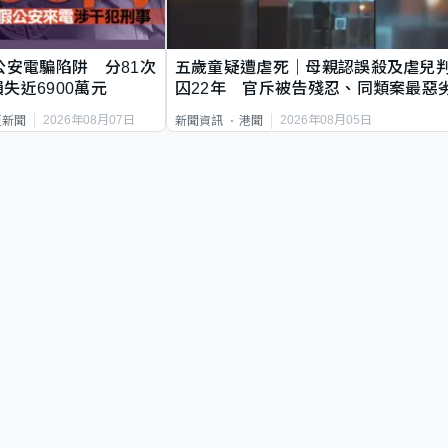
公安電騙陷阱 分81次
五歲童疑遭虐死｜母親認誤殺及虐兒
失近6900萬元
囚22年 官斥被告殘忍、同類案最惡
2026年08月07日
2026年08月05日
頁新聞
新聞資訊
港聞