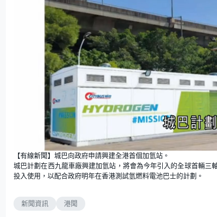
U
n
【有線新聞】城巴向政府申請興建全港首個加氫站。
m
u
城巴計劃在西九龍車廠興建加氫站，將會為今年引入的全球首輛三
t
e
投入使用，以配合政府明年在香港測試氫燃料電池巴士的計劃。
新聞資訊
港聞