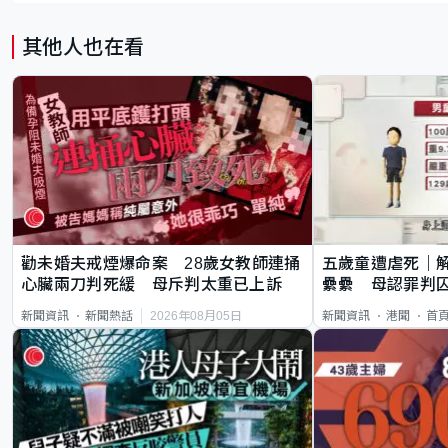
其他人也在看
勸未婚夫戒煙爆命案 28歲女教師連捅
五歲童遭虐死｜
心臟兩刀判死緩 母斥判太重已上訴
纍纍 母認罪判囚
類案最惡劣
2026年08月05日
新聞資訊
新聞熱話
新聞資訊
港聞
首