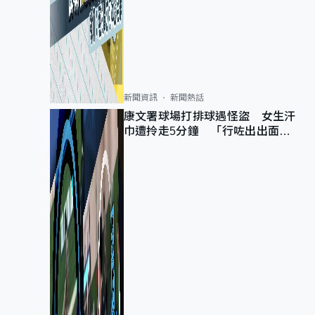
新聞資訊
新聞熱話
康文署球場打排球遇怪盜 女生汗
巾遭拎走5分鐘 「行咗出出面唔
知做乜」