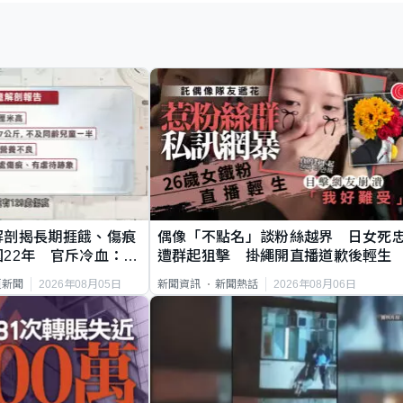
解剖揭長期捱餓、傷痕
偶像「不點名」談粉絲越界 日女死
22年 官斥冷血：同
遭群起狙擊 掛繩開直播道歉後輕生
2026年08月05日
2026年08月06日
頁新聞
新聞資訊
新聞熱話