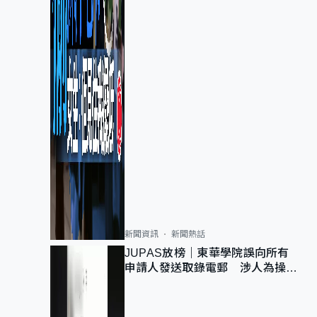
新聞資訊
新聞熱話
JUPAS放榜｜東華學院誤向所有
申請人發送取錄電郵 涉人為操作
疏忽、影響11,139人