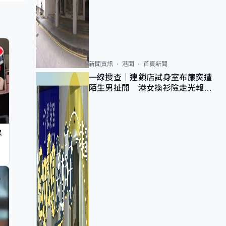
新聞資訊
港聞
首頁新聞
一線搜查｜連鎖店試身室布簾突遭
陌生男扯開 港女換衫險走光報
警 全港分店急換實體門
忠