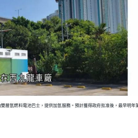
L
o
a
d
軸雙層氫燃料電池巴士，提供加氫服務。預計獲得政府批准後，最早明年
e
d
:
1
0
0
.
0
0
%