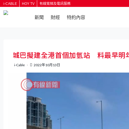
i-CABLE
HOY TV
有線寬頻及電訊服務
新聞
財經
特約內容
返回
城巴擬建全港首個加氫站 料最早明
i-Cable
2022年10月13日