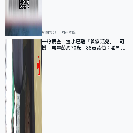
新聞資訊
兩岸國際
一線搜查｜揸小巴難「養家活兒」 司
機平均年齡約70歲 88歲黃伯：希望一
直揸落去