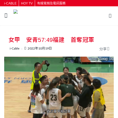
i-CABLE
HOY TV
有線寬頻及電訊服務
返回
女甲 安青57:49福建 首奪冠軍
按輸入鍵開始搜尋
i-Cable
2022年10月19日
分享