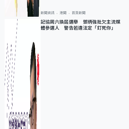
新聞資訊
港聞
首頁新聞
記協周六換屆選舉 鄧炳強批欠主流媒
體參選人 警告若違法定「釘死你」