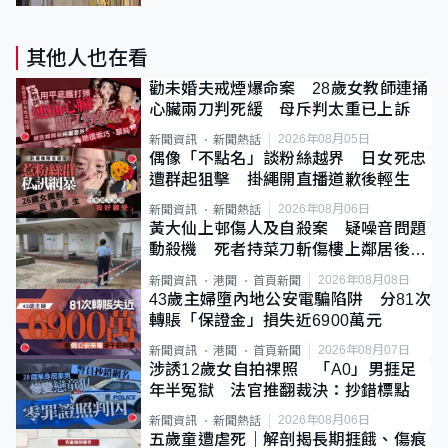
其他人也在看
勸未婚夫戒煙爆命案 28歲女教師連捅
心臟兩刀判死緩 母斥判太重已上訴
2026年08月05日
新聞資訊
新聞熱話
偶像「不點名」談粉絲越界 日女死忠
遭群起狙擊 掛繩開直播道歉後輕生
2026年08月06日
新聞資訊
新聞熱話
黃大仙上邨傷人及自殺案 疑噪音問題
動殺機 死者持菜刀斬傷樓上鄰居後墮
斃
2026年08月08日
新聞資訊
港聞
首頁新聞
43歲主婦墮內地公安電騙陷阱 分81次
轉賬「保證金」損失近6900萬元
2026年08月07日
新聞資訊
港聞
首頁新聞
涉誘12歲女自拍祼照 「A0」男捱足
年半冤獄 法官推翻裁決：抄錯標點
2026年08月06日
新聞資訊
新聞熱話
五歲童遭虐死｜解剖揭長期捱餓、傷痕