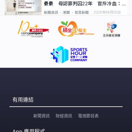
纍纍 母認罪判囚22年 官斥冷血：同
類案最惡劣
2026年08月05日
新聞資訊
港聞
首頁新聞
有用連結
新聞資訊
財經資訊
電視節目表
App
應用程式