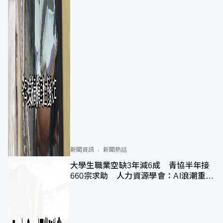
新聞資訊
新聞熱話
大學生職業空缺3年減6成 青協半年接
660宗求助 人力資源學會：AI浪潮重整
職位需求