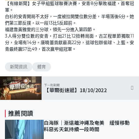
【有線新聞】女子甲組籃球聯賽決賽，安青8分擊敗福建，首奪冠
軍。
白衫的安青開局不太好，一度被拉開雙位數分差，半場落後6分。她
們第三節反撲，以一段13比5反超前。
福建靠黃雅雯的三分球，領先一分進入第四節。
3人得分雙位數的安青，打出21比12扭轉局面，古芷程單節獨取11
分，全場有14分。唐曉蕾貢獻最高22分，這球包辦偷球、上籃。安
青最終贏57比49，首次贏甲組冠軍。
新聞資訊
體育
下一則新聞
【華爾街速遞】18/10/2022
推薦閱讀
白海豚｜漸遠離沖繩及奄美 緩慢移動
料惡劣天氣持續一段時間