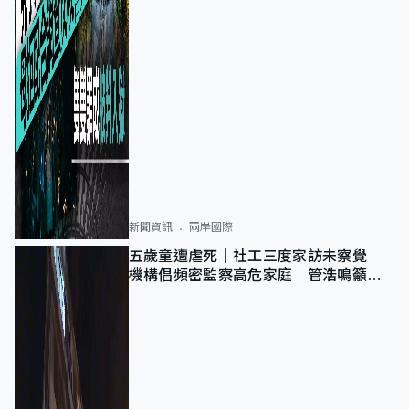
新聞資訊
兩岸國際
五歲童遭虐死｜社工三度家訪未察覺
機構倡頻密監察高危家庭 管浩鳴籲加
強跨部門協作