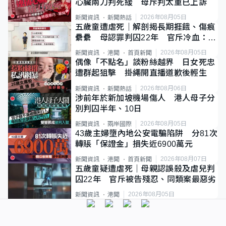
心臟兩刀判死緩 母斥判太重已上訴
2026年08月05日
新聞資訊
新聞熱話
五歲童遭虐死｜解剖揭長期捱餓、傷痕
纍纍 母認罪判囚22年 官斥冷血：同
類案最惡劣
2026年08月05日
新聞資訊
港聞
首頁新聞
偶像「不點名」談粉絲越界 日女死忠
遭群起狙擊 掛繩開直播道歉後輕生
2026年08月06日
新聞資訊
新聞熱話
涉前年於新加坡機場傷人 港人母子分
別判囚半年、10日
2026年08月05日
新聞資訊
兩岸國際
43歲主婦墮內地公安電騙陷阱 分81次
轉賬「保證金」損失近6900萬元
2026年08月07日
新聞資訊
港聞
首頁新聞
五歲童疑遭虐死｜母親認誤殺及虐兒判
囚22年 官斥被告殘忍、同類案最惡劣
2026年08月05日
新聞資訊
港聞