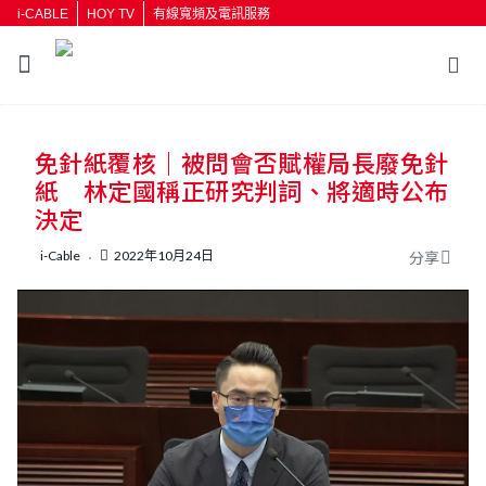
i-CABLE
HOY TV
有線寬頻及電訊服務
免針紙覆核｜被問會否賦權局長廢免針
紙 林定國稱正研究判詞、將適時公布
決定
i-Cable
2022年10月24日
分享