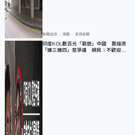
新聞資訊
港聞
首頁新聞
印度KOL數百元「窮遊」中國 靠接濟
「嫌三嫌四」惹爭議 網民：不歡迎劣
質旅客