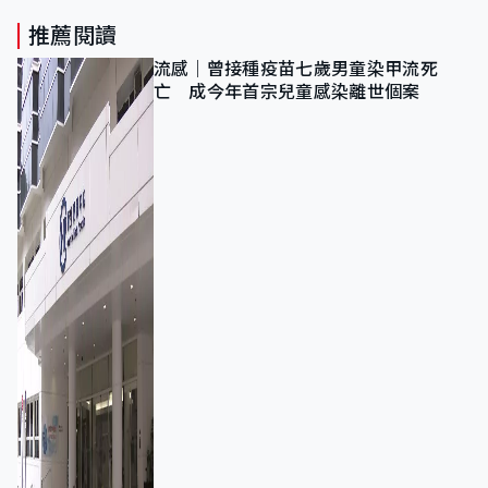
推薦閱讀
流感｜曾接種疫苗七歲男童染甲流死
亡 成今年首宗兒童感染離世個案