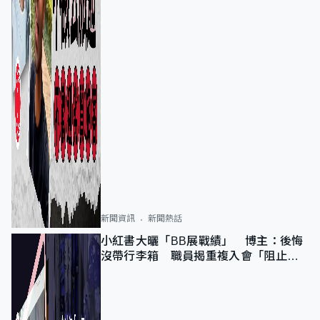
新聞資訊
新聞熱話
小紅書大曬「BB展戰績」 博主：後悔
沒帶行李箱 職員揭重複入會「阻止唔
到」