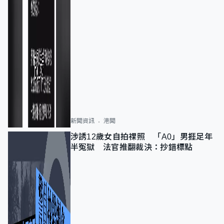
新聞資訊
港聞
涉誘12歲女自拍祼照 「A0」男捱足年
半冤獄 法官推翻裁決：抄錯標點