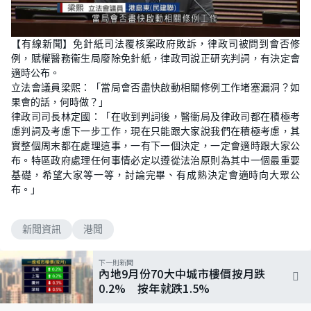
【有線新聞】免針紙司法覆核案政府敗訴，律政司被問到會否修
例，賦權醫務衞生局廢除免針紙，律政司說正研究判詞，有決定會
適時公布。
立法會議員梁熙：「當局會否盡快啟動相關修例工作堵塞漏洞？如
果會的話，何時做？」
律政司司長林定國：「在收到判詞後，醫衞局及律政司都在積極考
慮判詞及考慮下一步工作，現在只能跟大家說我們在積極考慮，其
實整個周末都在處理這事，一有下一個決定，一定會適時跟大家公
布。特區政府處理任何事情必定以遵從法治原則為其中一個最重要
基礎，希望大家等一等，討論完畢、有成熟決定會適時向大眾公
布。」
新聞資訊
港聞
下一則新聞
內地9月份70大中城市樓價按月跌
0.2% 按年就跌1.5%