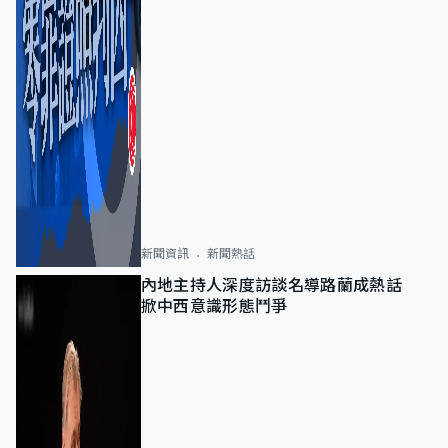
新聞資訊
新聞熱話
內地主持人深度訪談名導路蘭成熱話
掀中西意識形態鬥爭