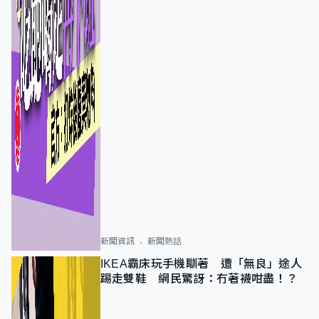
新聞資訊
新聞熱話
IKEA霸床玩手機瞓著 遭「無良」途人
踢走雙鞋 網民驚訝：冇著襪咁盡！？