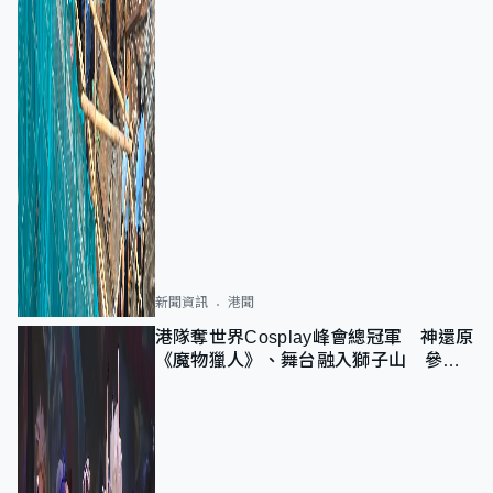
新聞資訊
港聞
港隊奪世界Cosplay峰會總冠軍 神還原
《魔物獵人》、舞台融入獅子山 參賽
者：讓大家認識香港