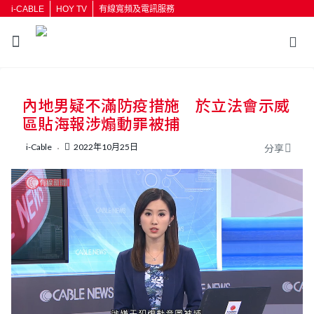
i-CABLE
HOY TV
有線寬頻及電訊服務
內地男疑不滿防疫措施 於立法會示威
區貼海報涉煽動罪被捕
i-Cable
2022年10月25日
分享