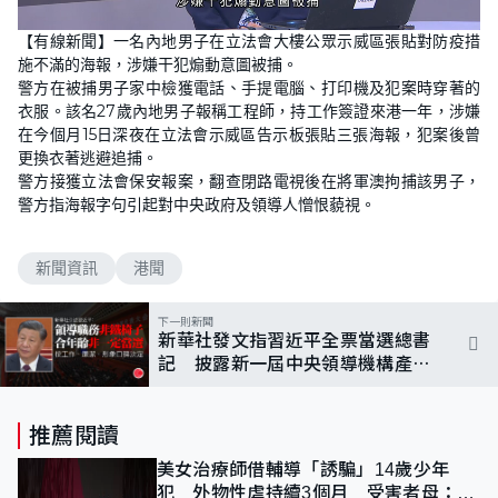
L
U
o
n
【有線新聞】一名內地男子在立法會大樓公眾示威區張貼對防疫措
a
m
d
u
施不滿的海報，涉嫌干犯煽動意圖被捕。
e
t
d
e
警方在被捕男子家中檢獲電話、手提電腦、打印機及犯案時穿著的
:
1
衣服。該名27歲內地男子報稱工程師，持工作簽證來港一年，涉嫌
0
在今個月15日深夜在立法會示威區告示板張貼三張海報，犯案後曾
0
.
更換衣著逃避追捕。
0
0
警方接獲立法會保安報案，翻查閉路電視後在將軍澳拘捕該男子，
%
警方指海報字句引起對中央政府及領導人憎恨藐視。
新聞資訊
港聞
下一則新聞
新華社發文指習近平全票當選總書
記 披露新一屆中央領導機構產生
過程
推薦閱讀
美女治療師借輔導「誘騙」14歲少年
犯 外物性虐持續3個月 受害者母：要