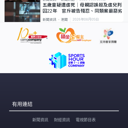
五歲童疑遭虐死｜母親認誤殺及虐兒判
囚22年 官斥被告殘忍、同類案最惡劣
2026年08月05日
新聞資訊
港聞
有用連結
新聞資訊
財經資訊
電視節目表