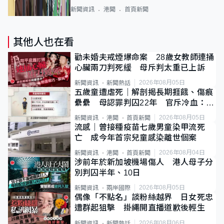
新聞資訊
港聞
首頁新聞
其他人也在看
勸未婚夫戒煙爆命案 28歲女教師連捅
心臟兩刀判死緩 母斥判太重已上訴
2026年08月05日
新聞資訊
新聞熱話
五歲童遭虐死｜解剖揭長期捱餓、傷痕
纍纍 母認罪判囚22年 官斥冷血：同
類案最惡劣
2026年08月05日
新聞資訊
港聞
首頁新聞
流感｜曾接種疫苗七歲男童染甲流死
亡 成今年首宗兒童感染離世個案
2026年08月04日
新聞資訊
港聞
首頁新聞
涉前年於新加坡機場傷人 港人母子分
別判囚半年、10日
2026年08月05日
新聞資訊
兩岸國際
偶像「不點名」談粉絲越界 日女死忠
遭群起狙擊 掛繩開直播道歉後輕生
2026年08月06日
新聞資訊
新聞熱話