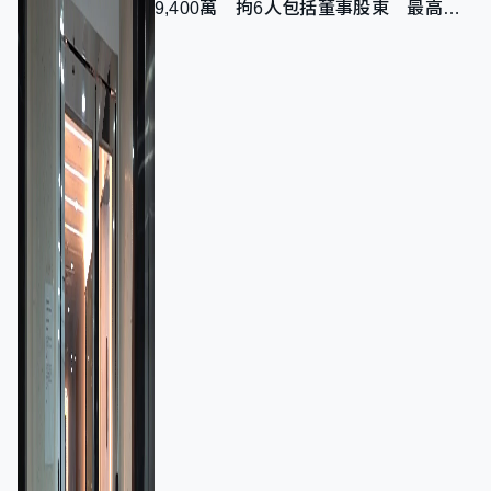
9,400萬 拘6人包括董事股東 最高金
額一宗涉近千萬