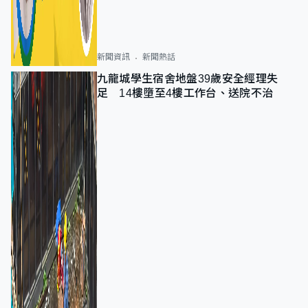
新聞資訊
新聞熱話
九龍城學生宿舍地盤39歲安全經理失
足 14樓墮至4樓工作台、送院不治