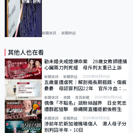
新聞資訊
新聞熱話
其他人也在看
勸未婚夫戒煙爆命案 28歲女教師連捅
心臟兩刀判死緩 母斥判太重已上訴
2026年08月05日
新聞資訊
新聞熱話
五歲童遭虐死｜解剖揭長期捱餓、傷痕
纍纍 母認罪判囚22年 官斥冷血：同
類案最惡劣
2026年08月05日
新聞資訊
港聞
首頁新聞
偶像「不點名」談粉絲越界 日女死忠
遭群起狙擊 掛繩開直播道歉後輕生
2026年08月06日
新聞資訊
新聞熱話
涉前年於新加坡機場傷人 港人母子分
別判囚半年、10日