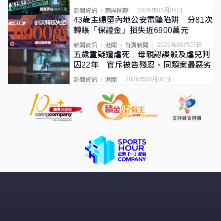
2026年08月05日
新聞資訊
兩岸國際
43歲主婦墮內地公安電騙陷阱 分81次
轉賬「保證金」損失近6900萬元
2026年08月07日
新聞資訊
港聞
首頁新聞
五歲童疑遭虐死｜母親認誤殺及虐兒判
囚22年 官斥被告殘忍、同類案最惡劣
2026年08月05日
新聞資訊
港聞