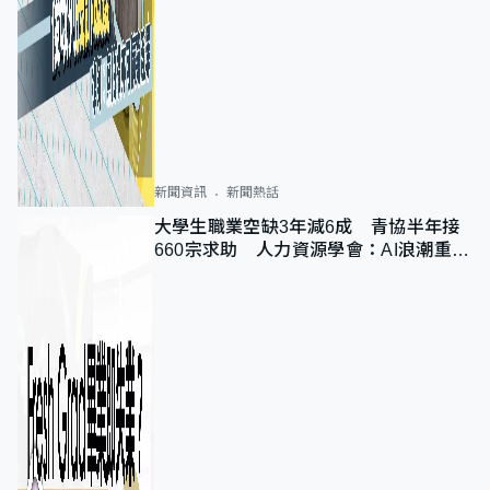
新聞資訊
新聞熱話
大學生職業空缺3年減6成 青協半年接
660宗求助 人力資源學會：AI浪潮重整
職位需求