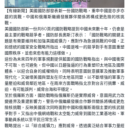
L
U
o
n
【有線新聞】美國國防部發表新一份國防戰略，重申中國是亦步亦
a
m
d
u
趨的挑戰，中國和俄羅斯繼續發展夥伴關係將構成更危險的核挑
e
t
d
e
戰。
:
3
美國國防部新一份共80頁的國防戰略提到中國未來數十年，仍會是
8
最主要的戰略競爭者。國防部長奧斯汀表示：「國防戰略的關鍵主
.
6
題是有需要維持和加強美國威懾力，應對作為急速挑戰的中國，正
2
%
如總統的國家安全戰略所指出，中國是唯一的競爭對手有意圖重塑
國際秩序，並愈來愈有能力這樣做。」
這份為未來四年的軍事規劃提供藍圖的國防戰略指出，與中國衝突
不可取、也可避免，但中國以日趨強逼的行為重塑印太地區及國際
體系，以迎合自身的威權傾向，同時表明意圖銳意擴軍及推動軍事
現代化，又破壞美國與盟友在印太地區同盟，以不斷增強的軍事力
量壓迫和威脅鄰近地區。在兩岸方面戰略指北京對台言行挑釁、威
迫，有可能誤判，威脅台海和平穩定。
至於俄羅斯方面，國防戰略指俄羅斯仍是實際威脅，意圖用武力改
變邊界及重建影響力。警告中俄繼續發展合作夥伴關係將構成更危
險核挑戰，反映美國首次同時面對中國和俄羅斯兩個主要的核武競
爭對手。又指出中俄網絡戰和太空能力威脅到國防工業基地和、軍
事動員系統以至平民日常生活。
戰略提出，以「綜合威懾力」應對威脅，透過廣泛結合軍事力量經