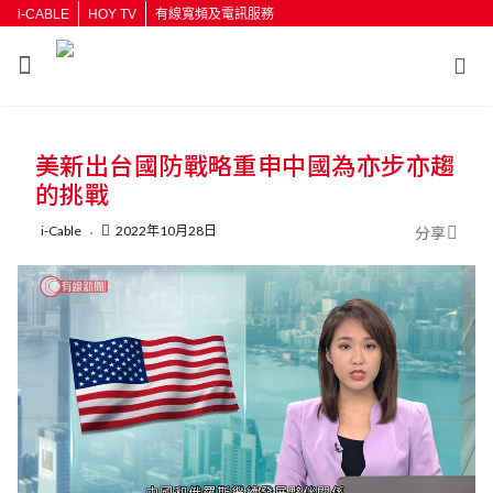
i-CABLE
HOY TV
有線寬頻及電訊服務
返回
美新出台國防戰略重申中國為亦步亦趨
按輸入鍵開始搜尋
的挑戰
i-Cable
2022年10月28日
分享