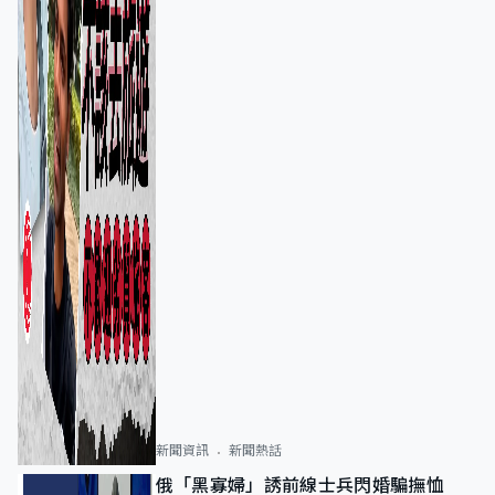
新聞資訊
新聞熱話
俄「黑寡婦」誘前線士兵閃婚騙撫恤