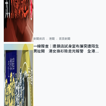
新聞資訊
港聞
首頁新聞
一線搜查｜連鎖店試身室布簾突遭陌生
男扯開 港女換衫險走光報警 全港分
店急換實體門