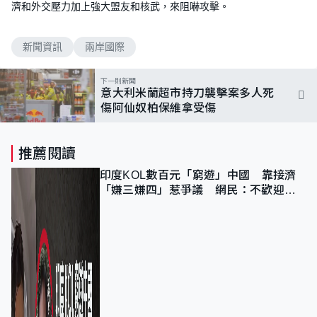
濟和外交壓力加上強大盟友和核武，來阻嚇攻擊。
新聞資訊
兩岸國際
下一則新聞
意大利米蘭超市持刀襲擊案多人死
傷阿仙奴柏保維拿受傷
推薦閱讀
印度KOL數百元「窮遊」中國 靠接濟
「嫌三嫌四」惹爭議 網民：不歡迎劣
質旅客