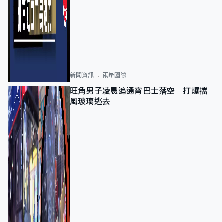
新聞資訊
兩岸國際
旺角男子凌晨追通宵巴士落空 打爆擋
風玻璃逃去