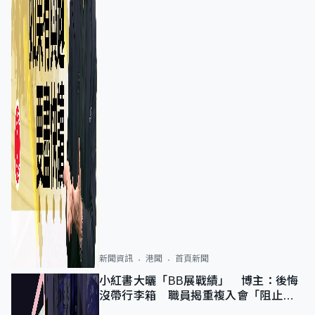
新聞資訊
港聞
首頁新聞
小紅書大曬「BB展戰績」 博主：後悔
沒帶行李箱 職員揭重複入會「阻止唔
到」