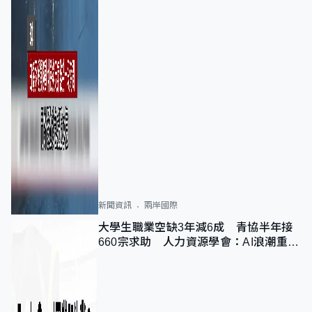
新聞資訊
兩岸國際
大學生職業空缺3年減6成 青協半年接
660宗求助 人力資源學會：AI浪潮重整
職位需求