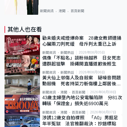
新聞資訊
港聞
首頁新聞
其他人也在看
勸未婚夫戒煙爆命案 28歲女教師連捅
心臟兩刀判死緩 母斥判太重已上訴
2026年08月05日
新聞資訊
新聞熱話
偶像「不點名」談粉絲越界 日女死忠
遭群起狙擊 掛繩開直播道歉後輕生
2026年08月06日
新聞資訊
新聞熱話
黃大仙上邨傷人及自殺案 疑噪音問題
動殺機 死者持菜刀斬傷樓上鄰居後墮
斃
2026年08月08日
新聞資訊
港聞
首頁新聞
43歲主婦墮內地公安電騙陷阱 分81次
轉賬「保證金」損失近6900萬元
2026年08月07日
新聞資訊
港聞
首頁新聞
涉誘12歲女自拍祼照 「A0」男捱足
年半冤獄 法官推翻裁決：抄錯標點