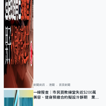
新聞資訊
港聞
首頁新聞
一線搜查｜市民買教練堂失近$200萬
美容、健身預繳合約擬設冷靜期 業界
憂退款計法對商戶不公