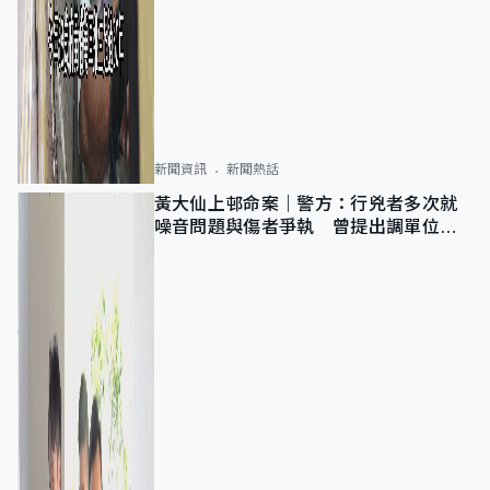
新聞資訊
新聞熱話
黃大仙上邨命案｜警方：行兇者多次就
噪音問題與傷者爭執 曾提出調單位已
獲批