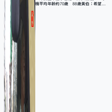
機平均年齡約70歲 88歲黃伯：希望一
直揸落去