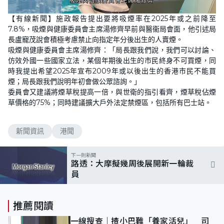
L
U
o
n
【有線新聞】施政報告提出要將吸煙率在2025年或之前降至
a
m
d
u
7.8%，吸煙與健康委員會主席湯修齊早前與醫衞局會面，他引述局
e
t
d
e
長盧寵茂說會積極考慮禁止向指定年分後出生的人賣煙。
:
9
吸煙與健康委員會主席湯修齊：「局長跟我們說，我們可以討論、
4
仿效外國一些國家立法，某個年期後出生的市民終身不可買煙，同
.
3
時我提出希望2025年宣布2009年或以後出生的香港市民不能買
3
%
煙；局長跟我們說明年初會做公眾諮詢。」
委員會又建議將煙草稅提高一倍，與世衛的指引看齊，煙草稅佔煙
草價格的75%；同時建議擴大戶外法定禁煙區，包括所有巴士站。
新聞資訊
港聞
下一則新聞
路透：大摩擬幾周後展開新一輪裁
員
推薦閱讀
一線搜查｜揸小巴難「養家活兒」 司