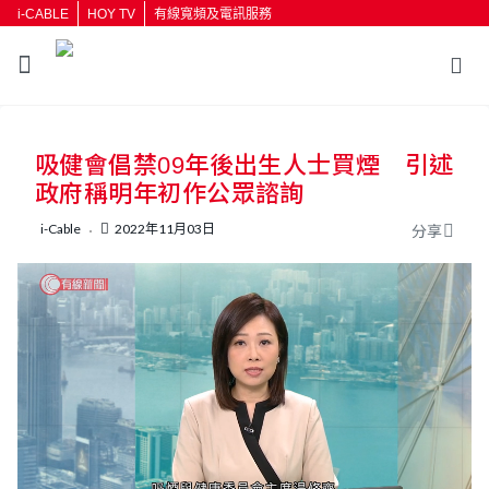
i-CABLE
HOY TV
有線寬頻及電訊服務
返回
吸健會倡禁09年後出生人士買煙 引述
按輸入鍵開始搜尋
政府稱明年初作公眾諮詢
i-Cable
2022年11月03日
分享