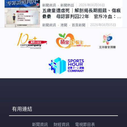
2026年08月06日
新聞資訊
新聞熱話
五歲童遭虐死｜解剖揭長期捱餓、傷痕
纍纍 母認罪判囚22年 官斥冷血：同
類案最惡劣
2026年08月05日
新聞資訊
港聞
首頁新聞
有用連結
新聞資訊
財經資訊
電視節目表