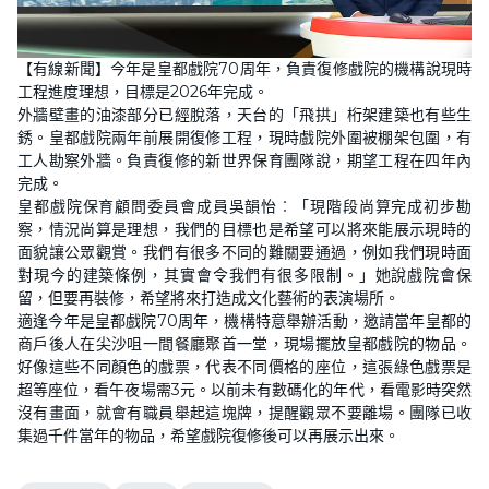
L
U
o
n
【有線新聞】今年是皇都戲院70周年，負責復修戲院的機構說現時
a
m
d
u
工程進度理想，目標是2026年完成。
e
t
d
e
外牆壁畫的油漆部分已經脫落，天台的「飛拱」桁架建築也有些生
:
4
銹。皇都戲院兩年前展開復修工程，現時戲院外圍被棚架包圍，有
7
工人勘察外牆。負責復修的新世界保育團隊說，期望工程在四年內
.
0
完成。
9
%
皇都戲院保育顧問委員會成員吳韻怡︰「現階段尚算完成初步勘
察，情況尚算是理想，我們的目標也是希望可以將來能展示現時的
面貌讓公眾觀賞。我們有很多不同的難關要通過，例如我們現時面
對現今的建築條例，其實會令我們有很多限制。」她說戲院會保
留，但要再裝修，希望將來打造成文化藝術的表演場所。
適逢今年是皇都戲院70周年，機構特意舉辦活動，邀請當年皇都的
商戶後人在尖沙咀一間餐廳聚首一堂，現場擺放皇都戲院的物品。
好像這些不同顏色的戲票，代表不同價格的座位，這張綠色戲票是
超等座位，看午夜場需3元。以前未有數碼化的年代，看電影時突然
沒有畫面，就會有職員舉起這塊牌，提醒觀眾不要離場。團隊已收
集過千件當年的物品，希望戲院復修後可以再展示出來。