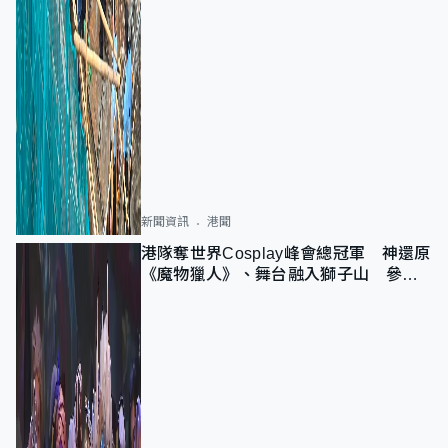
新聞資訊
港聞
港隊奪世界Cosplay峰會總冠軍 神還原
《魔物獵人》、舞台融入獅子山 參賽
者：讓大家認識香港