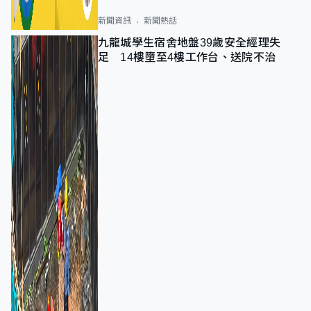
新聞資訊
新聞熱話
九龍城學生宿舍地盤39歲安全經理失
足 14樓墮至4樓工作台、送院不治