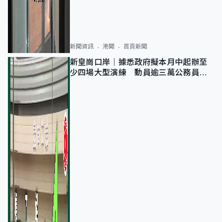
新聞資訊
港聞
首頁新聞
新皇崗口岸｜據悉政府擬本月中起辦至
少四場大型演練 動員逾三萬公務員人
次測試