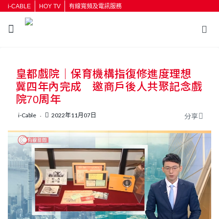
i-CABLE
HOY TV
有線寬頻及電訊服務
返回
皇都戲院｜保育機構指復修進度理想
按輸入鍵開始搜尋
冀四年內完成 邀商戶後人共聚記念戲
院70周年
i-Cable
2022年11月07日
分享