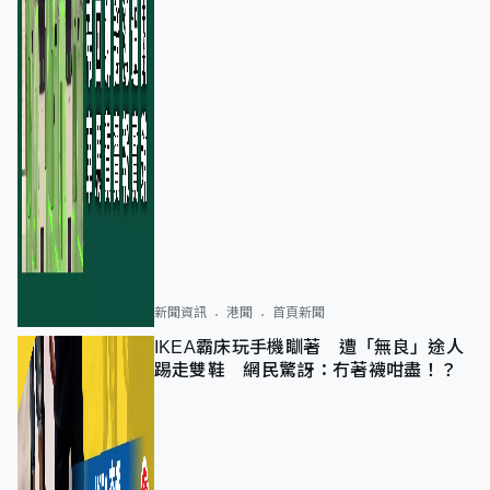
新聞資訊
港聞
首頁新聞
IKEA霸床玩手機瞓著 遭「無良」途人
踢走雙鞋 網民驚訝：冇著襪咁盡！？