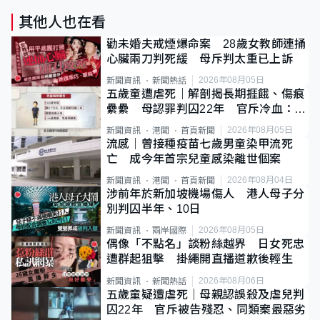
其他人也在看
勸未婚夫戒煙爆命案 28歲女教師連捅
心臟兩刀判死緩 母斥判太重已上訴
2026年08月05日
新聞資訊
新聞熱話
五歲童遭虐死｜解剖揭長期捱餓、傷痕
纍纍 母認罪判囚22年 官斥冷血：同
類案最惡劣
2026年08月05日
新聞資訊
港聞
首頁新聞
流感｜曾接種疫苗七歲男童染甲流死
亡 成今年首宗兒童感染離世個案
2026年08月04日
新聞資訊
港聞
首頁新聞
涉前年於新加坡機場傷人 港人母子分
別判囚半年、10日
2026年08月05日
新聞資訊
兩岸國際
偶像「不點名」談粉絲越界 日女死忠
遭群起狙擊 掛繩開直播道歉後輕生
2026年08月06日
新聞資訊
新聞熱話
五歲童疑遭虐死｜母親認誤殺及虐兒判
囚22年 官斥被告殘忍、同類案最惡劣