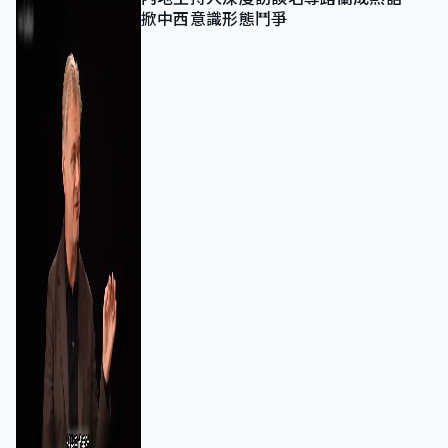
掀中西意識形態鬥爭