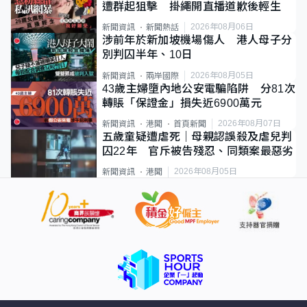
遭群起狙擊 掛繩開直播道歉後輕生
2026年08月06日
新聞資訊
新聞熱話
涉前年於新加坡機場傷人 港人母子分
別判囚半年、10日
2026年08月05日
新聞資訊
兩岸國際
43歲主婦墮內地公安電騙陷阱 分81次
轉賬「保證金」損失近6900萬元
2026年08月07日
新聞資訊
港聞
首頁新聞
五歲童疑遭虐死｜母親認誤殺及虐兒判
囚22年 官斥被告殘忍、同類案最惡劣
2026年08月05日
新聞資訊
港聞