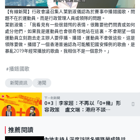
L
U
o
n
【有線新聞】行政會議召集人葉劉淑儀認為於賽事中播錯國歌，問
a
m
d
u
題不在於運動員，而是行政管理人員或領隊的問題。
e
t
d
e
葉劉淑儀：「我看見有一些很錯愕的表情，很難要他們問責或如何
:
9
處分他們，如果我是運動員也會很奇怪地站在這裏，不會期望一個
6
運動員立刻跑去走主辦人要停播、播錯，運動員不會做這些，這是
.
0
領隊要做。播錯了一個香港普遍認為可能觸犯國安條例的歌曲，是
7
%
暴亂2019年經常播放的歌曲，我相信不是一個意外。」
播錯國歌
新聞資訊
港聞
下一則新聞
0+3｜李家超：不再以「0+幾」形
容政策 盧文端：港府不談
「0+0」因顧內地觀感
推薦閱讀
內地主持人深度訪談名導路蘭成熱話