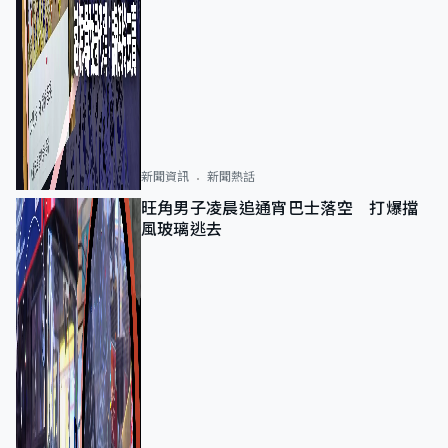
新聞資訊
新聞熱話
旺角男子凌晨追通宵巴士落空 打爆擋
風玻璃逃去