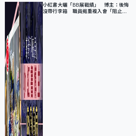
小紅書大曬「BB展戰績」 博主：後悔
沒帶行李箱 職員揭重複入會「阻止唔
到」