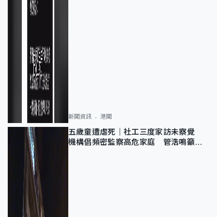
新聞資訊
港聞
五歲童遭虐死｜社工三度家訪未察覺
機構倡頻密監察高危家庭 管浩鳴籲加
強跨部門協作