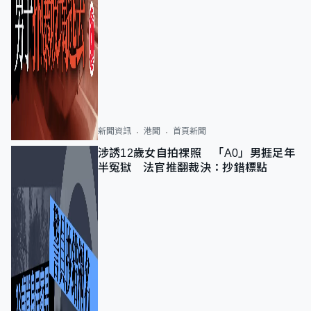
新聞資訊
港聞
首頁新聞
涉誘12歲女自拍祼照 「A0」男捱足年
半冤獄 法官推翻裁決：抄錯標點