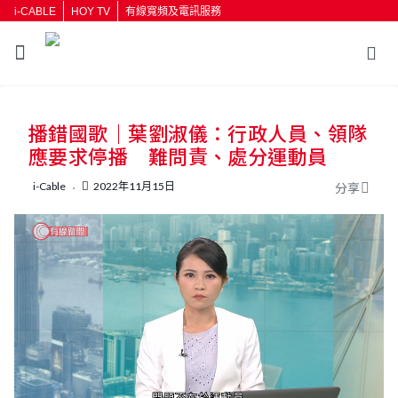
i-CABLE
HOY TV
有線寬頻及電訊服務
返回
播錯國歌｜葉劉淑儀：行政人員、領隊
按輸入鍵開始搜尋
應要求停播 難問責、處分運動員
i-Cable
2022年11月15日
分享