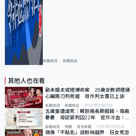
新聞資訊
新聞熱話
其他人也在看
勸未婚夫戒煙爆命案 28歲女教師連捅
心臟兩刀判死緩 母斥判太重已上訴
2026年08月05日
新聞資訊
新聞熱話
五歲童遭虐死｜解剖揭長期捱餓、傷痕
纍纍 母認罪判囚22年 官斥冷血：同
類案最惡劣
2026年08月05日
新聞資訊
港聞
首頁新聞
偶像「不點名」談粉絲越界 日女死忠